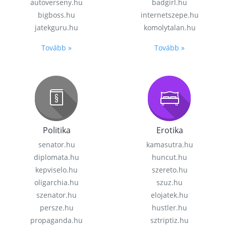
autoverseny.hu
badgirl.hu
bigboss.hu
internetszepe.hu
jatekguru.hu
komolytalan.hu
Tovább »
Tovább »
Politika
Erotika
senator.hu
kamasutra.hu
diplomata.hu
huncut.hu
kepviselo.hu
szereto.hu
oligarchia.hu
szuz.hu
szenator.hu
elojatek.hu
persze.hu
hustler.hu
propaganda.hu
sztriptiz.hu