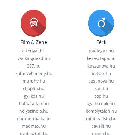
Film & Zene
Férfi
alkonyat.hu
padlogaz.hu
walkingdead.hu
keresztapa.hu
007.hu
kaszanova.hu
kulonvelemeny.hu
betyar.hu
murphy.hu
casanova.hu
chaplin.hu
kan.hu
gyilkos.hu
cop.hu
halhatatlan.hu
gyakornok.hu
helyszinelo.hu
komolytalan.hu
paranormalis.hu
minimalista.hu
madmax.hu
cavalli.hu
kivalasztott.hu
prada.hu