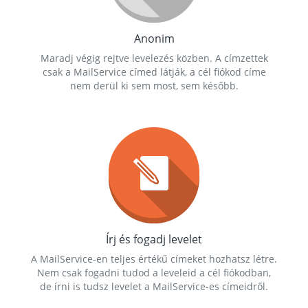
Anonim
Maradj végig rejtve levelezés közben. A címzettek
csak a MailService címed látják, a cél fiókod címe
nem derül ki sem most, sem később.
Írj és fogadj levelet
A MailService-en teljes értékű címeket hozhatsz létre.
Nem csak fogadni tudod a leveleid a cél fiókodban,
de írni is tudsz levelet a MailService-es címeidről.