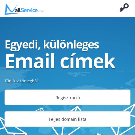
Egyedi, különleges
Email címek
Tűnj ki a tömegből!
Regisztráció
Teljes domain lista