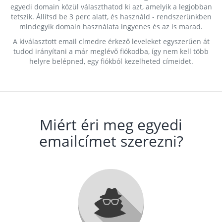
egyedi domain közül választhatod ki azt, amelyik a legjobban
tetszik. Állítsd be 3 perc alatt, és használd - rendszerünkben
mindegyik domain használata ingyenes és az is marad.
A kiválasztott email címedre érkező leveleket egyszerűen át
tudod irányítani a már meglévő fiókodba, így nem kell több
helyre belépned, egy fiókból kezelheted címeidet.
Miért éri meg egyedi
emailcímet szerezni?