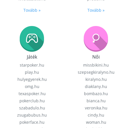
Tovább »
Tovább »
Játék
Női
starpoker.hu
missbikini.hu
play.hu
szepsegkiralyno.hu
hulyegyerek.hu
kiralyno.hu
omg.hu
diaklany.hu
texaspoker.hu
bombazo.hu
pokerclub.hu
bianca.hu
szabadulo.hu
veronika.hu
zsugabubus.hu
cindy.hu
pokerface.hu
woman.hu