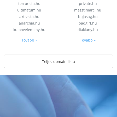
terrorista.hu
private.hu
ultimatum.hu
masztimarci.hu
aktivista.hu
bujasag.hu
anarchia.hu
badgirl.hu
kulonvelemeny.hu
diaklany.hu
Tovább »
Tovább »
Teljes domain lista