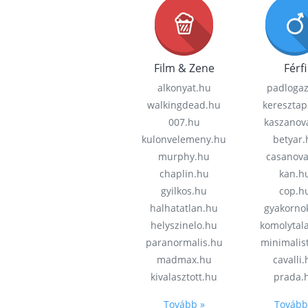
Film & Zene
Férfi
alkonyat.hu
padloga
walkingdead.hu
keresztap
007.hu
kaszanov
kulonvelemeny.hu
betyar.
murphy.hu
casanov
chaplin.hu
kan.h
gyilkos.hu
cop.h
halhatatlan.hu
gyakorno
helyszinelo.hu
komolytal
paranormalis.hu
minimalis
madmax.hu
cavalli
kivalasztott.hu
prada.
Tovább »
Tovább