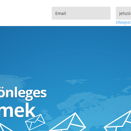
Elfelejtet
lönleges
ímek