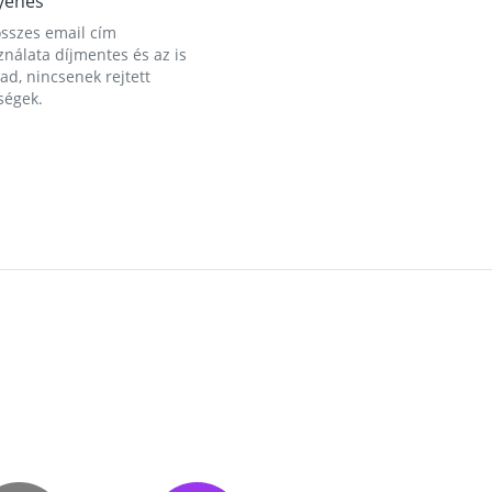
yenes
összes email cím
nálata díjmentes és az is
d, nincsenek rejtett
ségek.