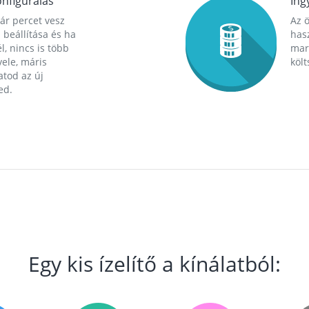
nfigurálás
Ing
ár percet vesz
Az 
 beállítása és ha
hasz
l, nincs is több
mara
ele, máris
költ
tod az új
ed.
Egy kis ízelítő a kínálatból: