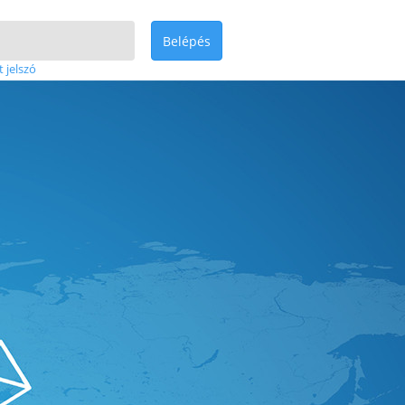
Belépés
t jelszó