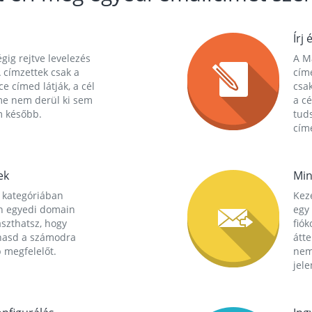
Írj 
gig rejtve levelezés
A Ma
 címzettek csak a
cím
ce címed látják, a cél
csak
me nem derül ki sem
a cé
m később.
tuds
címe
ek
Min
 kategóriában
Kez
n egyedi domain
egy 
aszthatsz, hogy
fió
hasd a számodra
átt
 megfelelőt.
nem
jele