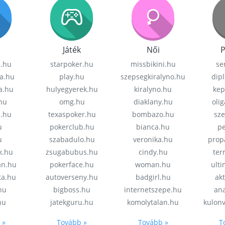
Játék
Női
P
z.hu
starpoker.hu
missbikini.hu
se
a.hu
play.hu
szepsegkiralyno.hu
dip
a.hu
hulyegyerek.hu
kiralyno.hu
kep
hu
omg.hu
diaklany.hu
oli
a.hu
texaspoker.hu
bombazo.hu
sz
u
pokerclub.hu
bianca.hu
pe
u
szabadulo.hu
veronika.hu
prop
k.hu
zsugabubus.hu
cindy.hu
ter
an.hu
pokerface.hu
woman.hu
ult
ta.hu
autoverseny.hu
badgirl.hu
akt
.hu
bigboss.hu
internetszepe.hu
an
hu
jatekguru.hu
komolytalan.hu
kulon
 »
Tovább »
Tovább »
T