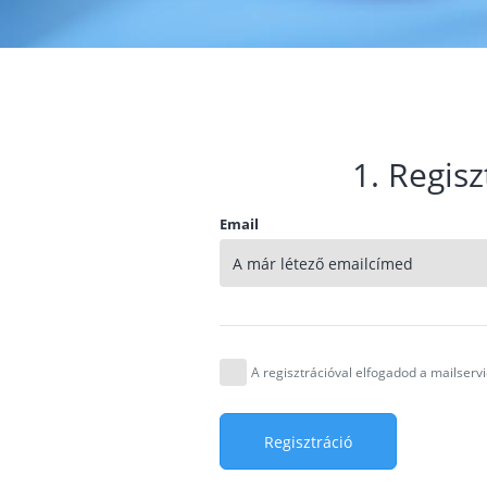
1. Regisz
Email
A regisztrációval elfogadod a mailser
Regisztráció