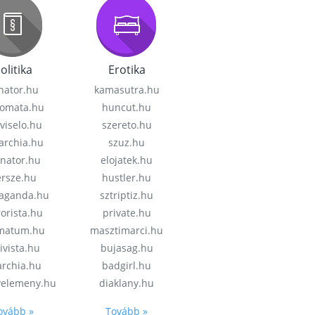
olitika
Erotika
nator.hu
kamasutra.hu
lomata.hu
huncut.hu
viselo.hu
szereto.hu
garchia.hu
szuz.hu
enator.hu
elojatek.hu
rsze.hu
hustler.hu
aganda.hu
sztriptiz.hu
rorista.hu
private.hu
imatum.hu
masztimarci.hu
ivista.hu
bujasag.hu
archia.hu
badgirl.hu
velemeny.hu
diaklany.hu
ovább »
Tovább »