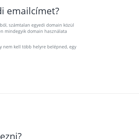
i emailcímet?
ából, számtalan egyedi domain közül
nkben mindegyik domain használata
gy nem kell több helyre belépned, egy
ezni?