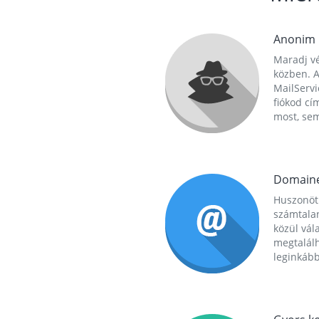
Anonim
Maradj vé
közben. A
MailServi
fiókod cí
most, se
Domain
Huszonöt
számtala
közül vál
megtalál
leginkább