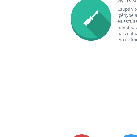
Gyors ko
Csupán p
igénybe a
elkészülté
teendőd v
használha
emailcím