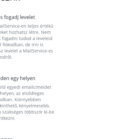
és fogadj levelet
ilService-en teljes értékű
eket hozhatsz létre. Nem
 fogadni tudod a leveleid
l fiókodban, de írni is
z levelet a MailService-es
idről.
den egy helyen
eld egyedi emailcímeidet
helyen, az elsődleges
kodban. Könnyebben
ekinthető, kényelmesebb,
 szükséges többször ki-be
ntkezni.