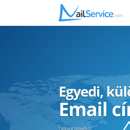
Egyedi, kü
Email c
Tűnj ki a tömegből!