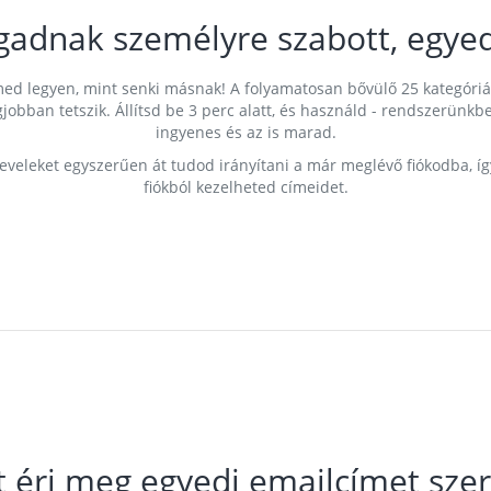
gadnak személyre szabott, egyed
címed legyen, mint senki másnak! A folyamatosan bővülő 25 kategóri
egjobban tetszik. Állítsd be 3 perc alatt, és használd - rendszerü
ingyenes és az is marad.
leveleket egyszerűen át tudod irányítani a már meglévő fiókodba, í
fiókból kezelheted címeidet.
t éri meg egyedi emailcímet szer