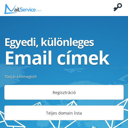
Egyedi, különleges
Email címek
Tűnj ki a tömegből!
Regisztráció
Teljes domain lista