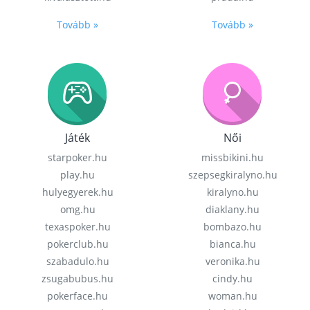
Tovább »
Tovább »
Játék
Női
starpoker.hu
missbikini.hu
play.hu
szepsegkiralyno.hu
hulyegyerek.hu
kiralyno.hu
omg.hu
diaklany.hu
texaspoker.hu
bombazo.hu
pokerclub.hu
bianca.hu
szabadulo.hu
veronika.hu
zsugabubus.hu
cindy.hu
pokerface.hu
woman.hu