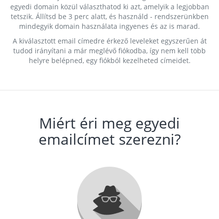
egyedi domain közül választhatod ki azt, amelyik a legjobban
tetszik. Állítsd be 3 perc alatt, és használd - rendszerünkben
mindegyik domain használata ingyenes és az is marad.
A kiválasztott email címedre érkező leveleket egyszerűen át
tudod irányítani a már meglévő fiókodba, így nem kell több
helyre belépned, egy fiókból kezelheted címeidet.
Miért éri meg egyedi
emailcímet szerezni?