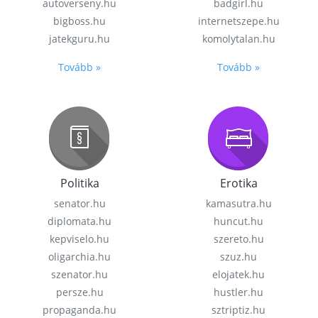
autoverseny.hu
badgirl.hu
bigboss.hu
internetszepe.hu
jatekguru.hu
komolytalan.hu
Tovább »
Tovább »
Politika
Erotika
senator.hu
kamasutra.hu
diplomata.hu
huncut.hu
kepviselo.hu
szereto.hu
oligarchia.hu
szuz.hu
szenator.hu
elojatek.hu
persze.hu
hustler.hu
propaganda.hu
sztriptiz.hu