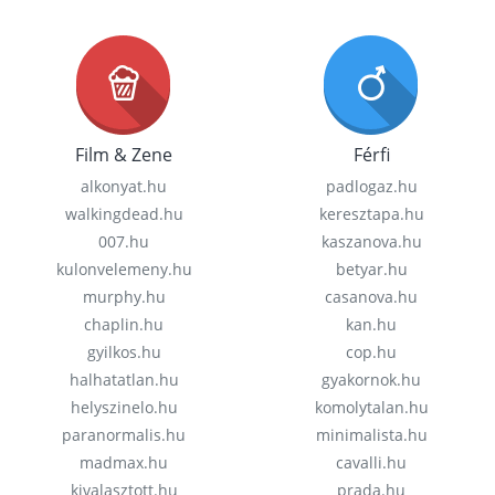
Film & Zene
Férfi
alkonyat.hu
padlogaz.hu
walkingdead.hu
keresztapa.hu
007.hu
kaszanova.hu
kulonvelemeny.hu
betyar.hu
murphy.hu
casanova.hu
chaplin.hu
kan.hu
gyilkos.hu
cop.hu
halhatatlan.hu
gyakornok.hu
helyszinelo.hu
komolytalan.hu
paranormalis.hu
minimalista.hu
madmax.hu
cavalli.hu
kivalasztott.hu
prada.hu