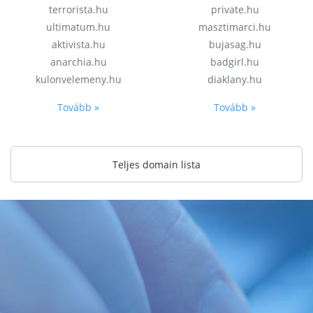
terrorista.hu
private.hu
ultimatum.hu
masztimarci.hu
aktivista.hu
bujasag.hu
anarchia.hu
badgirl.hu
kulonvelemeny.hu
diaklany.hu
Tovább »
Tovább »
Teljes domain lista