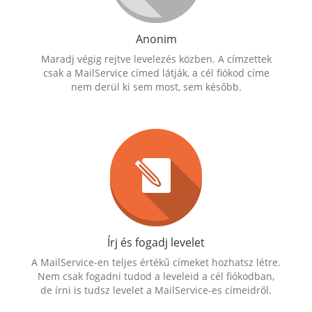
Anonim
Maradj végig rejtve levelezés közben. A címzettek
csak a MailService címed látják, a cél fiókod címe
nem derül ki sem most, sem később.
Írj és fogadj levelet
A MailService-en teljes értékű címeket hozhatsz létre.
Nem csak fogadni tudod a leveleid a cél fiókodban,
de írni is tudsz levelet a MailService-es címeidről.