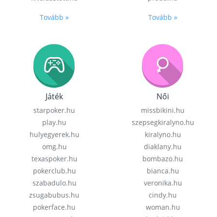
Tovább »
Tovább »
Játék
Női
starpoker.hu
missbikini.hu
play.hu
szepsegkiralyno.hu
hulyegyerek.hu
kiralyno.hu
omg.hu
diaklany.hu
texaspoker.hu
bombazo.hu
pokerclub.hu
bianca.hu
szabadulo.hu
veronika.hu
zsugabubus.hu
cindy.hu
pokerface.hu
woman.hu