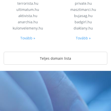
terrorista.hu
private.hu
ultimatum.hu
masztimarci.hu
aktivista.hu
bujasag.hu
anarchia.hu
badgirl.hu
kulonvelemeny.hu
diaklany.hu
Tovább »
Tovább »
Teljes domain lista