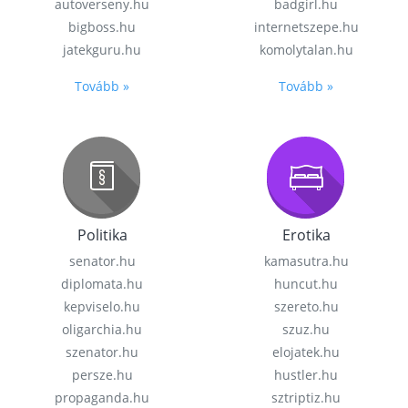
autoverseny.hu
badgirl.hu
bigboss.hu
internetszepe.hu
jatekguru.hu
komolytalan.hu
Tovább »
Tovább »
Politika
Erotika
senator.hu
kamasutra.hu
diplomata.hu
huncut.hu
kepviselo.hu
szereto.hu
oligarchia.hu
szuz.hu
szenator.hu
elojatek.hu
persze.hu
hustler.hu
propaganda.hu
sztriptiz.hu