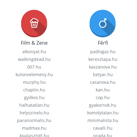
Film & Zene
Férfi
alkonyat.hu
padlogaz.hu
walkingdead.hu
keresztapa.hu
007.hu
kaszanova.hu
kulonvelemeny.hu
betyar.hu
murphy.hu
casanova.hu
chaplin.hu
kan.hu
gyilkos.hu
cop.hu
halhatatlan.hu
gyakornok.hu
helyszinelo.hu
komolytalan.hu
paranormalis.hu
minimalista.hu
madmax.hu
cavalli.hu
kivalasztott.hu
prada.hu