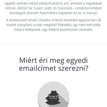
egyedi domain közül választhatod ki azt, amelyik a legjobban
tetszik. Állítsd be 3 perc alatt, és használd - rendszerünkben
mindegyik domain használata ingyenes és az is marad.
A kiválasztott email címedre érkező leveleket egyszerűen át
tudod irányítani a már meglévő fiókodba, így nem kell több
helyre belépned, egy fiókból kezelheted címeidet.
Miért éri meg egyedi
emailcímet szerezni?