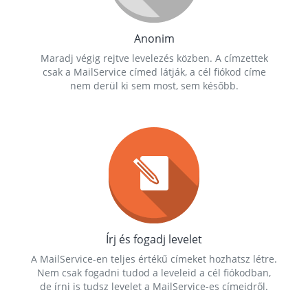
Anonim
Maradj végig rejtve levelezés közben. A címzettek
csak a MailService címed látják, a cél fiókod címe
nem derül ki sem most, sem később.
Írj és fogadj levelet
A MailService-en teljes értékű címeket hozhatsz létre.
Nem csak fogadni tudod a leveleid a cél fiókodban,
de írni is tudsz levelet a MailService-es címeidről.