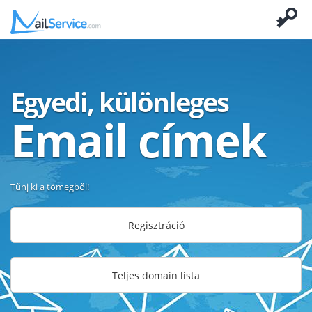
Egyedi, különleges
Email címek
Tűnj ki a tömegből!
Regisztráció
Teljes domain lista