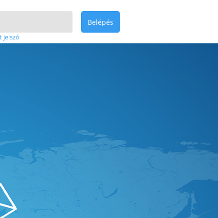
Belépés
t jelszó