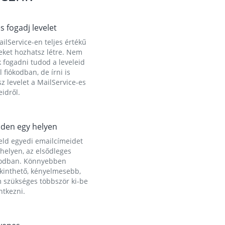
és fogadj levelet
ilService-en teljes értékű
eket hozhatsz létre. Nem
 fogadni tudod a leveleid
l fiókodban, de írni is
z levelet a MailService-es
idről.
den egy helyen
eld egyedi emailcímeidet
helyen, az elsődleges
kodban. Könnyebben
ekinthető, kényelmesebb,
 szükséges többször ki-be
ntkezni.