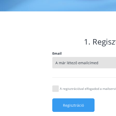
1. Regisz
Email
A regisztrációval elfogadod a mailser
Regisztráció