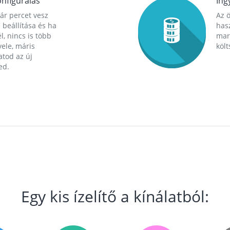
nfigurálás
Ing
ár percet vesz
Az 
 beállítása és ha
hasz
l, nincs is több
mara
ele, máris
költ
tod az új
ed.
Egy kis ízelítő a kínálatból: