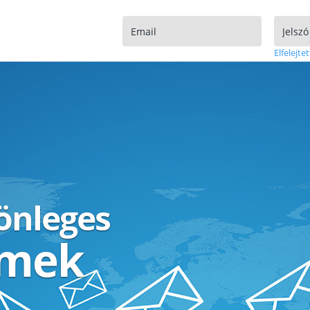
Elfelejtet
lönleges
ímek