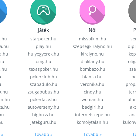
Játék
Női
P
z.hu
starpoker.hu
missbikini.hu
se
a.hu
play.hu
szepsegkiralyno.hu
dip
a.hu
hulyegyerek.hu
kiralyno.hu
kep
hu
omg.hu
diaklany.hu
oli
a.hu
texaspoker.hu
bombazo.hu
sz
u
pokerclub.hu
bianca.hu
pe
u
szabadulo.hu
veronika.hu
prop
k.hu
zsugabubus.hu
cindy.hu
ter
an.hu
pokerface.hu
woman.hu
ult
ta.hu
autoverseny.hu
badgirl.hu
akt
.hu
bigboss.hu
internetszepe.hu
an
hu
jatekguru.hu
komolytalan.hu
kulon
 »
Tovább »
Tovább »
T