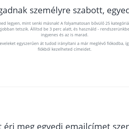
gadnak személyre szabott, egyed
címed legyen, mint senki másnak! A folyamatosan bővülő 25 kategóri
egjobban tetszik. Állítsd be 3 perc alatt, és használd - rendszerü
ingyenes és az is marad.
leveleket egyszerűen át tudod irányítani a már meglévő fiókodba, í
fiókból kezelheted címeidet.
t éri meg egyedi emailcímet szer