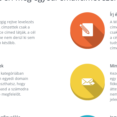
Írj 
gig rejtve levelezés
A Ma
 címzettek csak a
cím
ce címed látják, a cél
csak
me nem derül ki sem
a cé
m később.
tuds
címe
ek
Min
 kategóriában
Kez
n egyedi domain
egy 
aszthatsz, hogy
fió
hasd a számodra
átt
 megfelelőt.
nem
jele