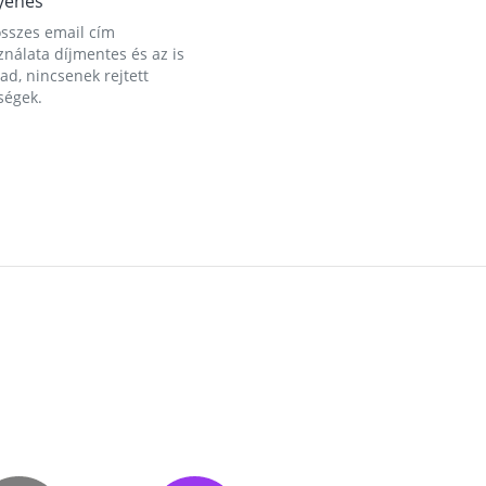
yenes
összes email cím
nálata díjmentes és az is
d, nincsenek rejtett
ségek.