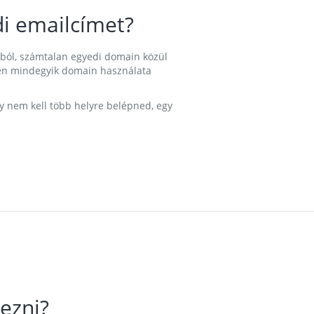
i emailcímet?
ából, számtalan egyedi domain közül
nkben mindegyik domain használata
gy nem kell több helyre belépned, egy
ezni?