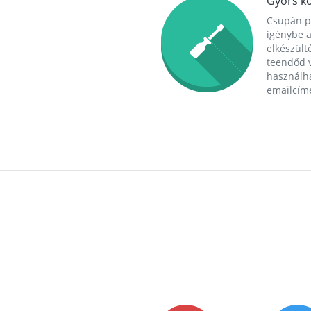
Gyors ko
Csupán p
igénybe a
elkészülté
teendőd v
használha
emailcím