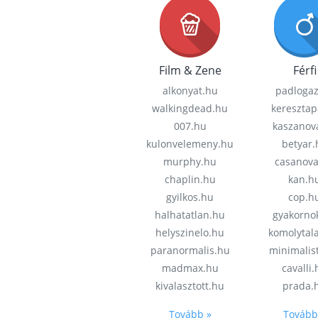
Film & Zene
Férfi
alkonyat.hu
padloga
walkingdead.hu
keresztap
007.hu
kaszanov
kulonvelemeny.hu
betyar.
murphy.hu
casanov
chaplin.hu
kan.h
gyilkos.hu
cop.h
halhatatlan.hu
gyakorno
helyszinelo.hu
komolytal
paranormalis.hu
minimalis
madmax.hu
cavalli
kivalasztott.hu
prada.
Tovább »
Tovább