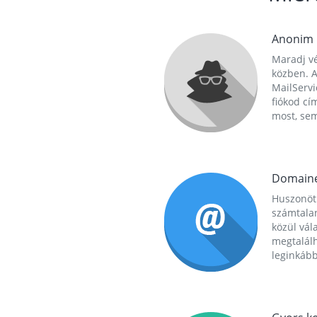
Anonim
Maradj vé
közben. A
MailServi
fiókod cí
most, se
Domain
Huszonöt
számtala
közül vál
megtalál
leginkább