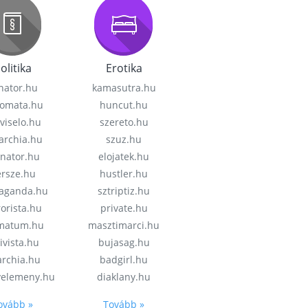
olitika
Erotika
nator.hu
kamasutra.hu
lomata.hu
huncut.hu
viselo.hu
szereto.hu
garchia.hu
szuz.hu
enator.hu
elojatek.hu
rsze.hu
hustler.hu
aganda.hu
sztriptiz.hu
rorista.hu
private.hu
imatum.hu
masztimarci.hu
ivista.hu
bujasag.hu
archia.hu
badgirl.hu
velemeny.hu
diaklany.hu
ovább »
Tovább »