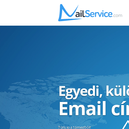
Egyedi, kü
Email c
Tűnj ki a tömegből!