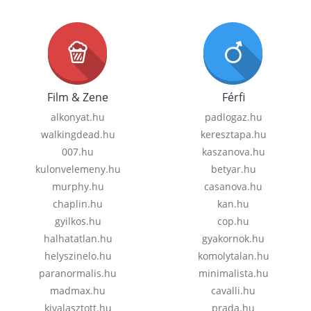
Film & Zene
Férfi
alkonyat.hu
padlogaz.hu
walkingdead.hu
keresztapa.hu
007.hu
kaszanova.hu
kulonvelemeny.hu
betyar.hu
murphy.hu
casanova.hu
chaplin.hu
kan.hu
gyilkos.hu
cop.hu
halhatatlan.hu
gyakornok.hu
helyszinelo.hu
komolytalan.hu
paranormalis.hu
minimalista.hu
madmax.hu
cavalli.hu
kivalasztott.hu
prada.hu