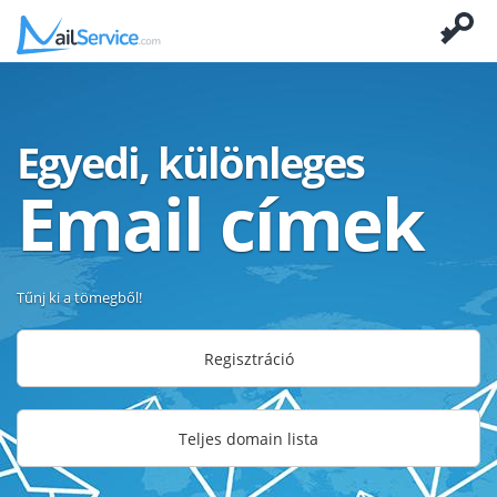
Egyedi, különleges
Email címek
Tűnj ki a tömegből!
Regisztráció
Teljes domain lista