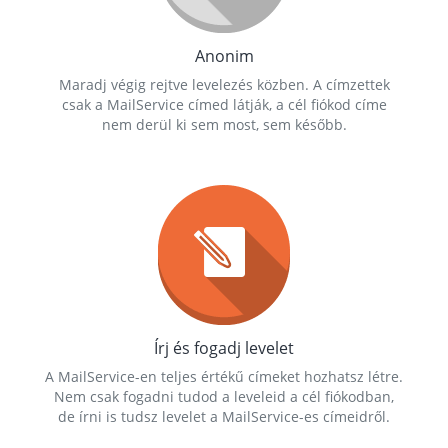
Anonim
Maradj végig rejtve levelezés közben. A címzettek
csak a MailService címed látják, a cél fiókod címe
nem derül ki sem most, sem később.
Írj és fogadj levelet
A MailService-en teljes értékű címeket hozhatsz létre.
Nem csak fogadni tudod a leveleid a cél fiókodban,
de írni is tudsz levelet a MailService-es címeidről.