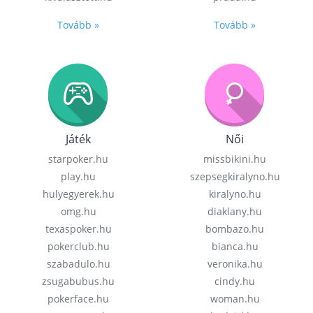
Tovább »
Tovább »
Játék
Női
starpoker.hu
missbikini.hu
play.hu
szepsegkiralyno.hu
hulyegyerek.hu
kiralyno.hu
omg.hu
diaklany.hu
texaspoker.hu
bombazo.hu
pokerclub.hu
bianca.hu
szabadulo.hu
veronika.hu
zsugabubus.hu
cindy.hu
pokerface.hu
woman.hu