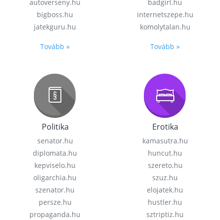
autoverseny.hu
badgirl.hu
bigboss.hu
internetszepe.hu
jatekguru.hu
komolytalan.hu
Tovább »
Tovább »
Politika
Erotika
senator.hu
kamasutra.hu
diplomata.hu
huncut.hu
kepviselo.hu
szereto.hu
oligarchia.hu
szuz.hu
szenator.hu
elojatek.hu
persze.hu
hustler.hu
propaganda.hu
sztriptiz.hu