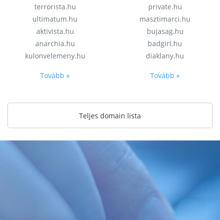
terrorista.hu
private.hu
ultimatum.hu
masztimarci.hu
aktivista.hu
bujasag.hu
anarchia.hu
badgirl.hu
kulonvelemeny.hu
diaklany.hu
Tovább »
Tovább »
Teljes domain lista