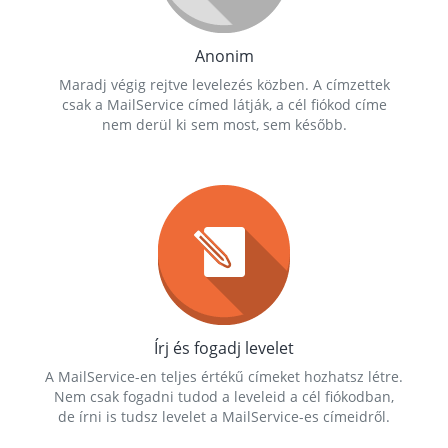
Anonim
Maradj végig rejtve levelezés közben. A címzettek
csak a MailService címed látják, a cél fiókod címe
nem derül ki sem most, sem később.
Írj és fogadj levelet
A MailService-en teljes értékű címeket hozhatsz létre.
Nem csak fogadni tudod a leveleid a cél fiókodban,
de írni is tudsz levelet a MailService-es címeidről.