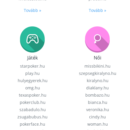
Tovább »
Tovább »
Játék
Női
starpoker.hu
missbikini.hu
play.hu
szepsegkiralyno.hu
hulyegyerek.hu
kiralyno.hu
omg.hu
diaklany.hu
texaspoker.hu
bombazo.hu
pokerclub.hu
bianca.hu
szabadulo.hu
veronika.hu
zsugabubus.hu
cindy.hu
pokerface.hu
woman.hu