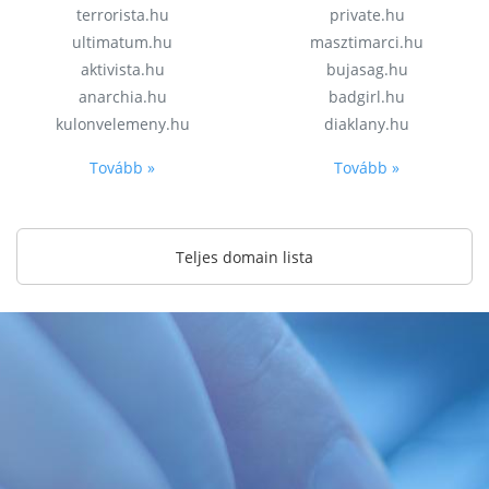
terrorista.hu
private.hu
ultimatum.hu
masztimarci.hu
aktivista.hu
bujasag.hu
anarchia.hu
badgirl.hu
kulonvelemeny.hu
diaklany.hu
Tovább »
Tovább »
Teljes domain lista