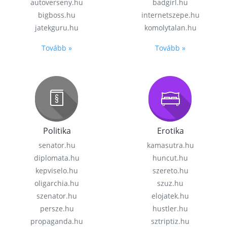
autoverseny.hu
badgirl.hu
bigboss.hu
internetszepe.hu
jatekguru.hu
komolytalan.hu
Tovább »
Tovább »
Politika
Erotika
senator.hu
kamasutra.hu
diplomata.hu
huncut.hu
kepviselo.hu
szereto.hu
oligarchia.hu
szuz.hu
szenator.hu
elojatek.hu
persze.hu
hustler.hu
propaganda.hu
sztriptiz.hu