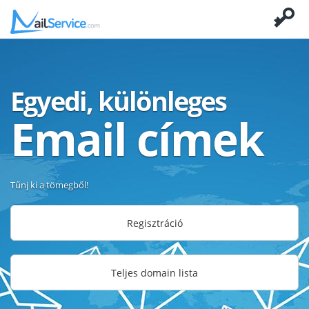
Egyedi, különleges
Email címek
Tűnj ki a tömegből!
Regisztráció
Teljes domain lista