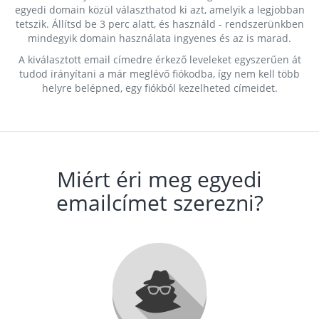
egyedi domain közül választhatod ki azt, amelyik a legjobban
tetszik. Állítsd be 3 perc alatt, és használd - rendszerünkben
mindegyik domain használata ingyenes és az is marad.
A kiválasztott email címedre érkező leveleket egyszerűen át
tudod irányítani a már meglévő fiókodba, így nem kell több
helyre belépned, egy fiókból kezelheted címeidet.
Miért éri meg egyedi
emailcímet szerezni?