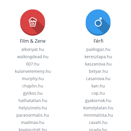
Film & Zene
Férfi
alkonyat.hu
padlogaz.hu
walkingdead.hu
keresztapa.hu
007.hu
kaszanova.hu
kulonvelemeny.hu
betyar.hu
murphy.hu
casanova.hu
chaplin.hu
kan.hu
gyilkos.hu
cop.hu
halhatatlan.hu
gyakornok.hu
helyszinelo.hu
komolytalan.hu
paranormalis.hu
minimalista.hu
madmax.hu
cavalli.hu
kivalasztott.hu
prada.hu