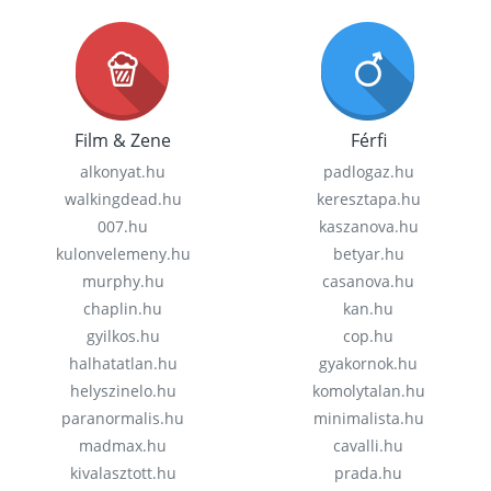
Film & Zene
Férfi
alkonyat.hu
padlogaz.hu
walkingdead.hu
keresztapa.hu
007.hu
kaszanova.hu
kulonvelemeny.hu
betyar.hu
murphy.hu
casanova.hu
chaplin.hu
kan.hu
gyilkos.hu
cop.hu
halhatatlan.hu
gyakornok.hu
helyszinelo.hu
komolytalan.hu
paranormalis.hu
minimalista.hu
madmax.hu
cavalli.hu
kivalasztott.hu
prada.hu