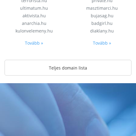
terrorista.hu
private.hu
ultimatum.hu
masztimarci.hu
aktivista.hu
bujasag.hu
anarchia.hu
badgirl.hu
kulonvelemeny.hu
diaklany.hu
Tovább »
Tovább »
Teljes domain lista