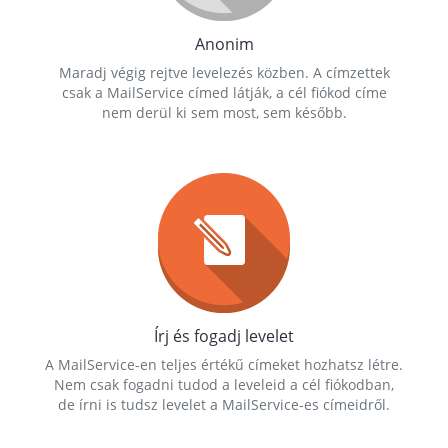
Anonim
Maradj végig rejtve levelezés közben. A címzettek
csak a MailService címed látják, a cél fiókod címe
nem derül ki sem most, sem később.
Írj és fogadj levelet
A MailService-en teljes értékű címeket hozhatsz létre.
Nem csak fogadni tudod a leveleid a cél fiókodban,
de írni is tudsz levelet a MailService-es címeidről.