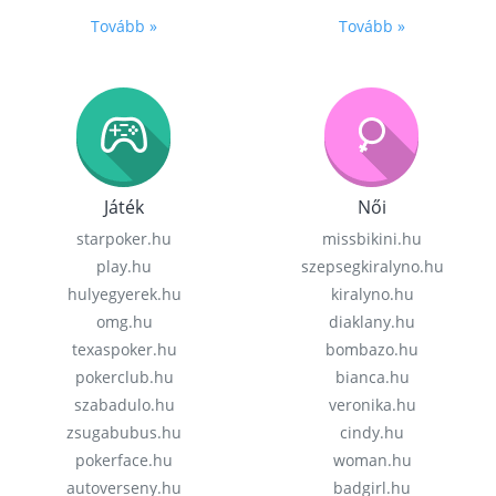
Tovább »
Tovább »
Játék
Női
starpoker.hu
missbikini.hu
play.hu
szepsegkiralyno.hu
hulyegyerek.hu
kiralyno.hu
omg.hu
diaklany.hu
texaspoker.hu
bombazo.hu
pokerclub.hu
bianca.hu
szabadulo.hu
veronika.hu
zsugabubus.hu
cindy.hu
pokerface.hu
woman.hu
autoverseny.hu
badgirl.hu