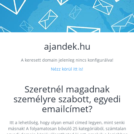
ajandek.hu
A keresett domain jelenleg nincs konfigurálva!
Nézz körül itt is!
Szeretnél magadnak
személyre szabott, egyedi
emailcímet?
Itt a lehetőség, hogy olyan email címed legyen, mint senki
másnak! A folyamatosan bővülő 25 kategóriából, számtalan