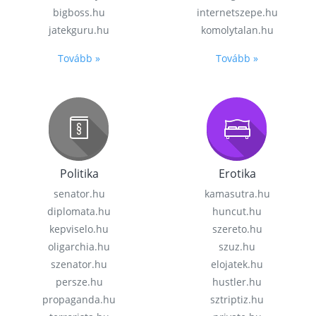
bigboss.hu
internetszepe.hu
jatekguru.hu
komolytalan.hu
Tovább »
Tovább »
Politika
Erotika
senator.hu
kamasutra.hu
diplomata.hu
huncut.hu
kepviselo.hu
szereto.hu
oligarchia.hu
szuz.hu
szenator.hu
elojatek.hu
persze.hu
hustler.hu
propaganda.hu
sztriptiz.hu