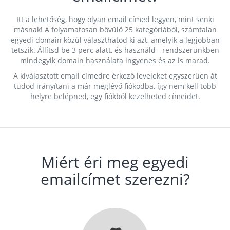
Itt a lehetőség, hogy olyan email címed legyen, mint senki
másnak! A folyamatosan bővülő 25 kategóriából, számtalan
egyedi domain közül választhatod ki azt, amelyik a legjobban
tetszik. Állítsd be 3 perc alatt, és használd - rendszerünkben
mindegyik domain használata ingyenes és az is marad.
A kiválasztott email címedre érkező leveleket egyszerűen át
tudod irányítani a már meglévő fiókodba, így nem kell több
helyre belépned, egy fiókból kezelheted címeidet.
Miért éri meg egyedi
emailcímet szerezni?