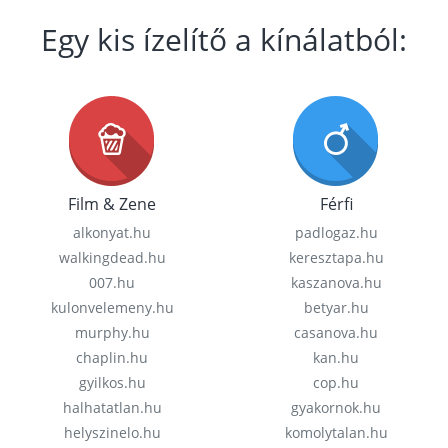
Egy kis ízelítő a kínálatból:
Film & Zene
Férfi
alkonyat.hu
padlogaz.hu
walkingdead.hu
keresztapa.hu
007.hu
kaszanova.hu
kulonvelemeny.hu
betyar.hu
murphy.hu
casanova.hu
chaplin.hu
kan.hu
gyilkos.hu
cop.hu
halhatatlan.hu
gyakornok.hu
helyszinelo.hu
komolytalan.hu