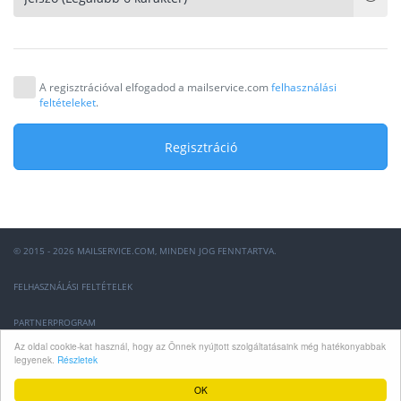
A regisztrációval elfogadod a mailservice.com
felhasználási
feltételeket
.
Regisztráció
© 2015 - 2026 MAILSERVICE.COM, MINDEN JOG FENNTARTVA.
FELHASZNÁLÁSI FELTÉTELEK
PARTNERPROGRAM
Az oldal cookie-kat használ, hogy az Önnek nyújtott szolgáltatásaink még hatékonyabbak
GYIK
legyenek.
Részletek
OK
INFO@MAILSERVICE.COM