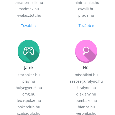
paranormalis.hu
minimalista.hu
madmax.hu
cavalli.hu
kivalasztott.hu
prada.hu
Tovább »
Tovább »
Játék
Női
starpoker.hu
missbikini.hu
play.hu
szepsegkiralyno.hu
hulyegyerek.hu
kiralyno.hu
omg.hu
diaklany.hu
texaspoker.hu
bombazo.hu
pokerclub.hu
bianca.hu
szabadulo.hu
veronika.hu