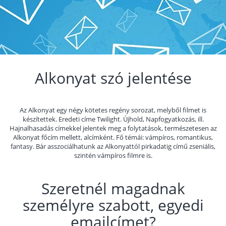
Alkonyat szó jelentése
Az Alkonyat egy négy kötetes regény sorozat, melyből filmet is
készítettek. Eredeti címe Twilight. Újhold, Napfogyatkozás, ill.
Hajnalhasadás címekkel jelentek meg a folytatások, természetesen az
Alkonyat főcím mellett, alcímként. Fő témái: vámpíros, romantikus,
fantasy. Bár asszociálhatunk az Alkonyattól pirkadatig című zseniális,
szintén vámpíros filmre is.
Szeretnél magadnak
személyre szabott, egyedi
emailcímet?