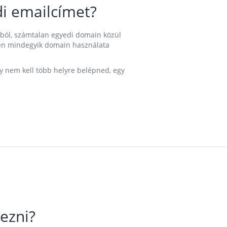
i emailcímet?
ából, számtalan egyedi domain közül
nkben mindegyik domain használata
gy nem kell több helyre belépned, egy
ezni?