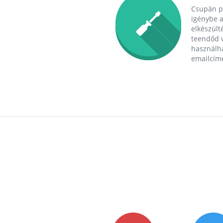
Csupán p
igénybe a
elkészülté
teendőd v
használha
emailcím