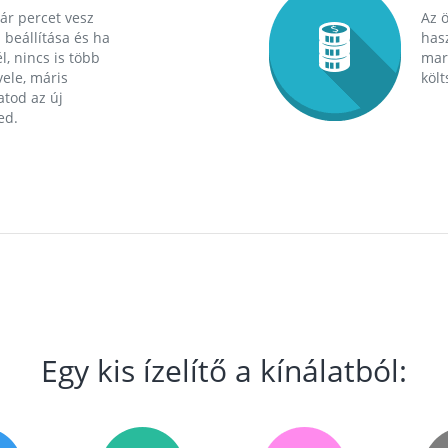
ár percet vesz
Az 
 beállítása és ha
hasz
l, nincs is több
mara
ele, máris
költ
tod az új
ed.
Egy kis ízelítő a kínálatból: