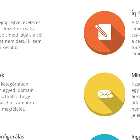
Írj 
gig rejtve levelezés
A Ma
 címzettek csak a
cím
ce címed látják, a cél
csak
me nem derül ki sem
a cé
m később.
tuds
címe
ek
Min
 kategóriában
Kez
n egyedi domain
egy 
aszthatsz, hogy
fió
hasd a számodra
átt
 megfelelőt.
nem
jele
nfigurálás
Ing