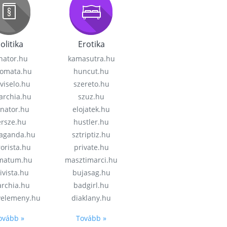
olitika
Erotika
nator.hu
kamasutra.hu
lomata.hu
huncut.hu
viselo.hu
szereto.hu
garchia.hu
szuz.hu
enator.hu
elojatek.hu
rsze.hu
hustler.hu
aganda.hu
sztriptiz.hu
rorista.hu
private.hu
imatum.hu
masztimarci.hu
ivista.hu
bujasag.hu
archia.hu
badgirl.hu
velemeny.hu
diaklany.hu
ovább »
Tovább »