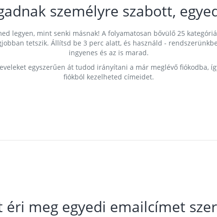
gadnak személyre szabott, egyed
címed legyen, mint senki másnak! A folyamatosan bővülő 25 kategóri
egjobban tetszik. Állítsd be 3 perc alatt, és használd - rendszerü
ingyenes és az is marad.
leveleket egyszerűen át tudod irányítani a már meglévő fiókodba, í
fiókból kezelheted címeidet.
t éri meg egyedi emailcímet szer