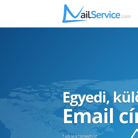
Egyedi, kü
Email c
Tűnj ki a tömegből!