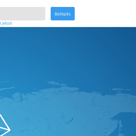
Belépés
t jelszó