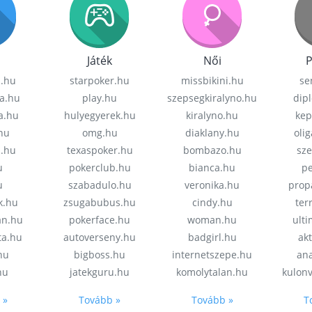
Játék
Női
P
z.hu
starpoker.hu
missbikini.hu
se
a.hu
play.hu
szepsegkiralyno.hu
dip
a.hu
hulyegyerek.hu
kiralyno.hu
kep
hu
omg.hu
diaklany.hu
oli
a.hu
texaspoker.hu
bombazo.hu
sz
u
pokerclub.hu
bianca.hu
pe
u
szabadulo.hu
veronika.hu
prop
k.hu
zsugabubus.hu
cindy.hu
ter
an.hu
pokerface.hu
woman.hu
ult
ta.hu
autoverseny.hu
badgirl.hu
akt
.hu
bigboss.hu
internetszepe.hu
an
hu
jatekguru.hu
komolytalan.hu
kulon
 »
Tovább »
Tovább »
T