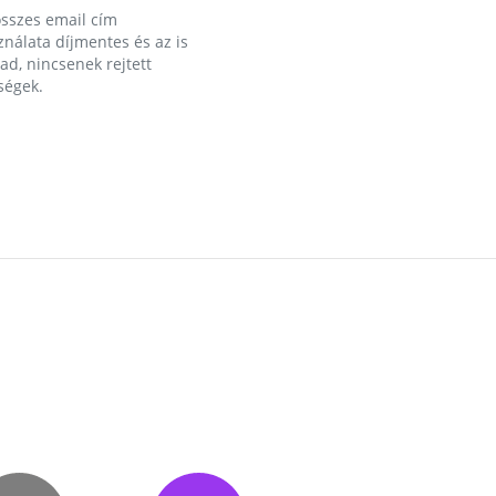
összes email cím
nálata díjmentes és az is
d, nincsenek rejtett
ségek.