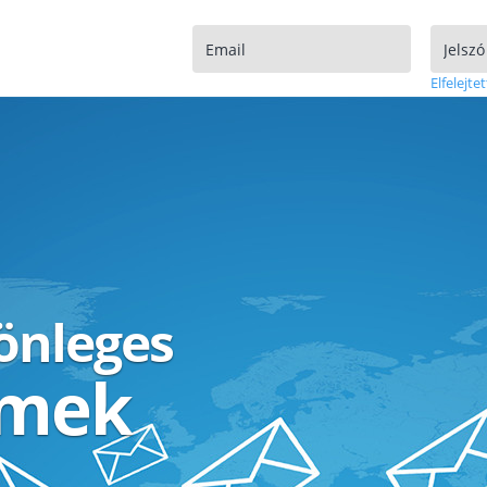
Elfelejtet
lönleges
ímek