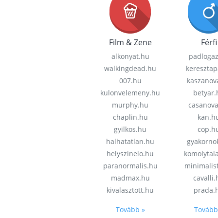
Film & Zene
Férfi
alkonyat.hu
padloga
walkingdead.hu
keresztap
007.hu
kaszanov
kulonvelemeny.hu
betyar.
murphy.hu
casanov
chaplin.hu
kan.h
gyilkos.hu
cop.h
halhatatlan.hu
gyakorno
helyszinelo.hu
komolytal
paranormalis.hu
minimalis
madmax.hu
cavalli
kivalasztott.hu
prada.
Tovább »
Tovább