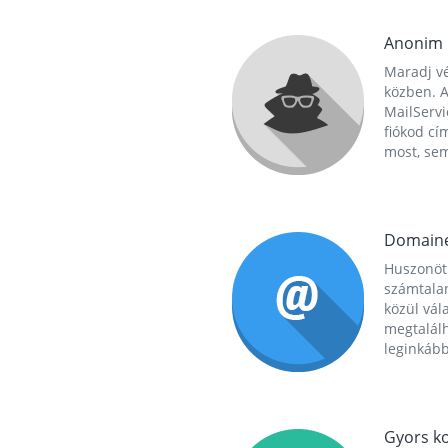
Anonim
Maradj vé
közben. A
MailServi
fiókod cí
most, se
Domain
Huszonöt
számtala
közül vál
megtalál
leginkább
Gyors ko