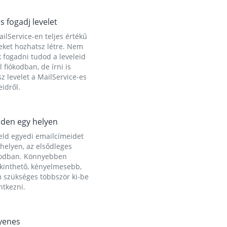
és fogadj levelet
ilService-en teljes értékű
eket hozhatsz létre. Nem
 fogadni tudod a leveleid
l fiókodban, de írni is
z levelet a MailService-es
idről.
den egy helyen
eld egyedi emailcímeidet
helyen, az elsődleges
kodban. Könnyebben
ekinthető, kényelmesebb,
 szükséges többször ki-be
ntkezni.
yenes