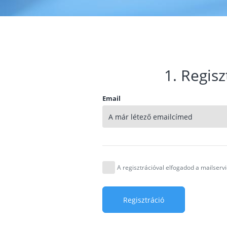
1. Regisz
Email
A regisztrációval elfogadod a mailser
Regisztráció