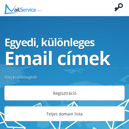
Egyedi, különleges
Email címek
Tűnj ki a tömegből!
Regisztráció
Teljes domain lista