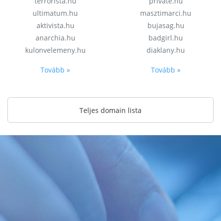
terrorista.hu
private.hu
ultimatum.hu
masztimarci.hu
aktivista.hu
bujasag.hu
anarchia.hu
badgirl.hu
kulonvelemeny.hu
diaklany.hu
Tovább »
Tovább »
Teljes domain lista