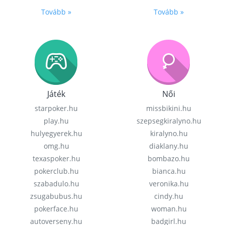
Tovább »
Tovább »
Játék
Női
starpoker.hu
missbikini.hu
play.hu
szepsegkiralyno.hu
hulyegyerek.hu
kiralyno.hu
omg.hu
diaklany.hu
texaspoker.hu
bombazo.hu
pokerclub.hu
bianca.hu
szabadulo.hu
veronika.hu
zsugabubus.hu
cindy.hu
pokerface.hu
woman.hu
autoverseny.hu
badgirl.hu