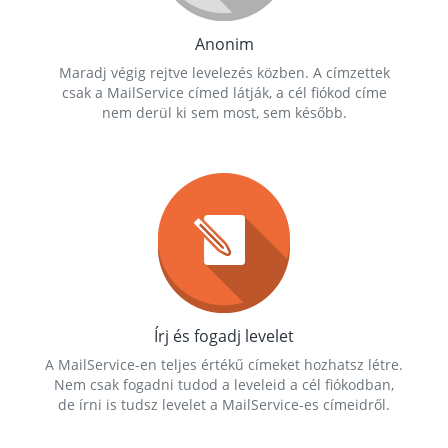
Anonim
Maradj végig rejtve levelezés közben. A címzettek
csak a MailService címed látják, a cél fiókod címe
nem derül ki sem most, sem később.
Írj és fogadj levelet
A MailService-en teljes értékű címeket hozhatsz létre.
Nem csak fogadni tudod a leveleid a cél fiókodban,
de írni is tudsz levelet a MailService-es címeidről.