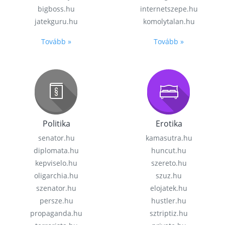
bigboss.hu
internetszepe.hu
jatekguru.hu
komolytalan.hu
Tovább »
Tovább »
Politika
Erotika
senator.hu
kamasutra.hu
diplomata.hu
huncut.hu
kepviselo.hu
szereto.hu
oligarchia.hu
szuz.hu
szenator.hu
elojatek.hu
persze.hu
hustler.hu
propaganda.hu
sztriptiz.hu