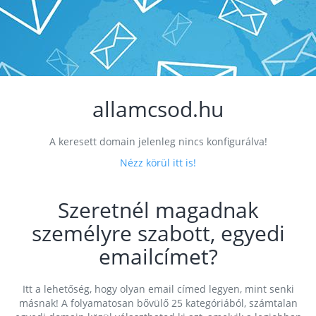
allamcsod.hu
A keresett domain jelenleg nincs konfigurálva!
Nézz körül itt is!
Szeretnél magadnak
személyre szabott, egyedi
emailcímet?
Itt a lehetőség, hogy olyan email címed legyen, mint senki
másnak! A folyamatosan bővülő 25 kategóriából, számtalan