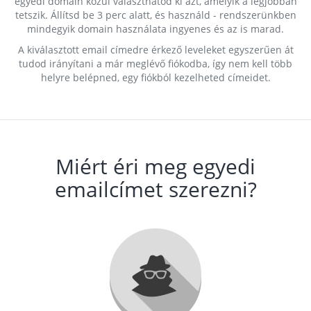
egyedi domain közül választhatod ki azt, amelyik a legjobban
tetszik. Állítsd be 3 perc alatt, és használd - rendszerünkben
mindegyik domain használata ingyenes és az is marad.
A kiválasztott email címedre érkező leveleket egyszerűen át
tudod irányítani a már meglévő fiókodba, így nem kell több
helyre belépned, egy fiókból kezelheted címeidet.
Miért éri meg egyedi
emailcímet szerezni?