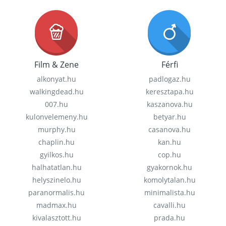
Film & Zene
Férfi
alkonyat.hu
padlogaz.hu
walkingdead.hu
keresztapa.hu
007.hu
kaszanova.hu
kulonvelemeny.hu
betyar.hu
murphy.hu
casanova.hu
chaplin.hu
kan.hu
gyilkos.hu
cop.hu
halhatatlan.hu
gyakornok.hu
helyszinelo.hu
komolytalan.hu
paranormalis.hu
minimalista.hu
madmax.hu
cavalli.hu
kivalasztott.hu
prada.hu