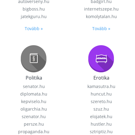
autoverseny.hu
badgirl.hu
bigboss.hu
internetszepe.hu
jatekguru.hu
komolytalan.hu
Tovább »
Tovább »
Politika
Erotika
senator.hu
kamasutra.hu
diplomata.hu
huncut.hu
kepviselo.hu
szereto.hu
oligarchia.hu
szuz.hu
szenator.hu
elojatek.hu
persze.hu
hustler.hu
propaganda.hu
sztriptiz.hu