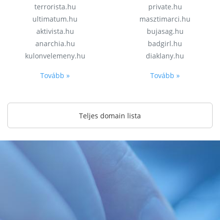
terrorista.hu
private.hu
ultimatum.hu
masztimarci.hu
aktivista.hu
bujasag.hu
anarchia.hu
badgirl.hu
kulonvelemeny.hu
diaklany.hu
Tovább »
Tovább »
Teljes domain lista