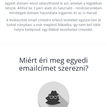
egyedi domain közül választhatod ki azt, amelyik a legjobban
tetszik. Állítsd be 3 perc alatt, és használd - rendszerünkben
mindegyik domain használata ingyenes és az is marad.
A kiválasztott email címedre érkező leveleket egyszerűen át
tudod irányítani a már meglévő fiókodba, így nem kell több
helyre belépned, egy fiókból kezelheted címeidet.
Miért éri meg egyedi
emailcímet szerezni?