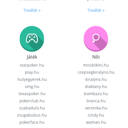
Tovább »
Tovább »
Játék
Női
starpoker.hu
missbikini.hu
play.hu
szepsegkiralyno.hu
hulyegyerek.hu
kiralyno.hu
omg.hu
diaklany.hu
texaspoker.hu
bombazo.hu
pokerclub.hu
bianca.hu
szabadulo.hu
veronika.hu
zsugabubus.hu
cindy.hu
pokerface.hu
woman.hu