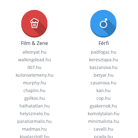
Film & Zene
Férfi
alkonyat.hu
padlogaz.hu
walkingdead.hu
keresztapa.hu
007.hu
kaszanova.hu
kulonvelemeny.hu
betyar.hu
murphy.hu
casanova.hu
chaplin.hu
kan.hu
gyilkos.hu
cop.hu
halhatatlan.hu
gyakornok.hu
helyszinelo.hu
komolytalan.hu
paranormalis.hu
minimalista.hu
madmax.hu
cavalli.hu
kivalasztott.hu
prada.hu