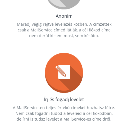
Anonim
Maradj végig rejtve levelezés közben. A címzettek
csak a MailService címed látják, a cél fiókod címe
nem derül ki sem most, sem később.
Írj és fogadj levelet
A MailService-en teljes értékű címeket hozhatsz létre.
Nem csak fogadni tudod a leveleid a cél fiókodban,
de írni is tudsz levelet a MailService-es címeidről.