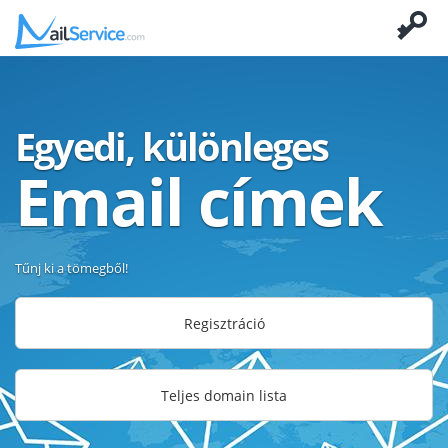
Egyedi, különleges
Email címek
Tűnj ki a tömegből!
Regisztráció
Teljes domain lista