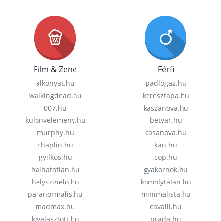
Film & Zene
Férfi
alkonyat.hu
padlogaz.hu
walkingdead.hu
keresztapa.hu
007.hu
kaszanova.hu
kulonvelemeny.hu
betyar.hu
murphy.hu
casanova.hu
chaplin.hu
kan.hu
gyilkos.hu
cop.hu
halhatatlan.hu
gyakornok.hu
helyszinelo.hu
komolytalan.hu
paranormalis.hu
minimalista.hu
madmax.hu
cavalli.hu
kivalasztott.hu
prada.hu