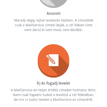
Anonim
Maradj végig rejtve levelezés közben. A címzettek
csak a MailService címed látják, a cél fiókod címe
nem derül ki sem most, sem később.
Írj és fogadj levelet
A MailService-en teljes értékű címeket hozhatsz létre.
Nem csak fogadni tudod a leveleid a cél fiókodban,
de írni is tudsz levelet a MailService-es címeidről.