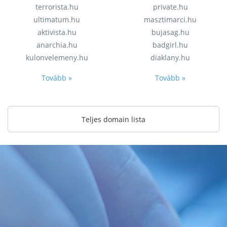
terrorista.hu
private.hu
ultimatum.hu
masztimarci.hu
aktivista.hu
bujasag.hu
anarchia.hu
badgirl.hu
kulonvelemeny.hu
diaklany.hu
Tovább »
Tovább »
Teljes domain lista