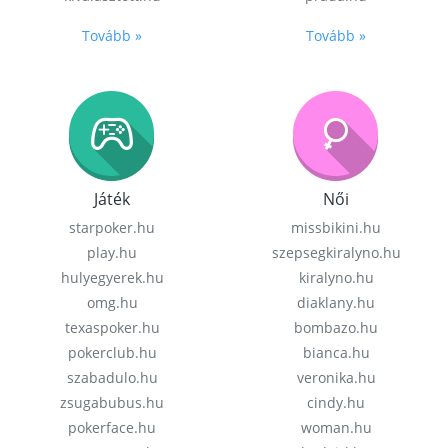
Tovább »
Tovább »
Játék
Női
starpoker.hu
missbikini.hu
play.hu
szepsegkiralyno.hu
hulyegyerek.hu
kiralyno.hu
omg.hu
diaklany.hu
texaspoker.hu
bombazo.hu
pokerclub.hu
bianca.hu
szabadulo.hu
veronika.hu
zsugabubus.hu
cindy.hu
pokerface.hu
woman.hu