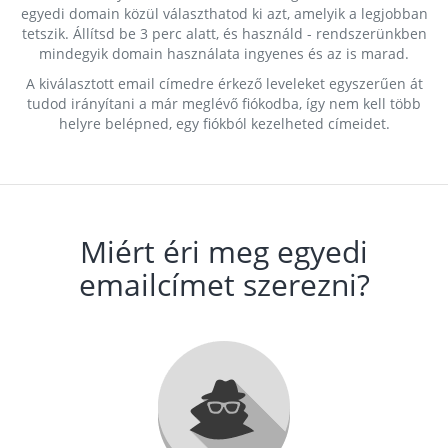
egyedi domain közül választhatod ki azt, amelyik a legjobban
tetszik. Állítsd be 3 perc alatt, és használd - rendszerünkben
mindegyik domain használata ingyenes és az is marad.
A kiválasztott email címedre érkező leveleket egyszerűen át
tudod irányítani a már meglévő fiókodba, így nem kell több
helyre belépned, egy fiókból kezelheted címeidet.
Miért éri meg egyedi
emailcímet szerezni?