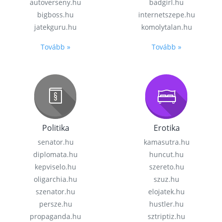
autoverseny.hu
badgirl.hu
bigboss.hu
internetszepe.hu
jatekguru.hu
komolytalan.hu
Tovább »
Tovább »
Politika
Erotika
senator.hu
kamasutra.hu
diplomata.hu
huncut.hu
kepviselo.hu
szereto.hu
oligarchia.hu
szuz.hu
szenator.hu
elojatek.hu
persze.hu
hustler.hu
propaganda.hu
sztriptiz.hu