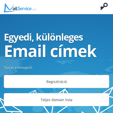
Egyedi, különleges
Email címek
Tűnj ki a tömegből!
Regisztráció
Teljes domain lista