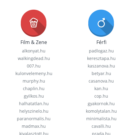
Film & Zene
Férfi
alkonyat.hu
padlogaz.hu
walkingdead.hu
keresztapa.hu
007.hu
kaszanova.hu
kulonvelemeny.hu
betyar.hu
murphy.hu
casanova.hu
chaplin.hu
kan.hu
gyilkos.hu
cop.hu
halhatatlan.hu
gyakornok.hu
helyszinelo.hu
komolytalan.hu
paranormalis.hu
minimalista.hu
madmax.hu
cavalli.hu
kivalasztott.hu
prada.hu