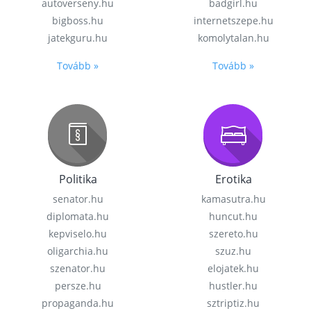
autoverseny.hu
badgirl.hu
bigboss.hu
internetszepe.hu
jatekguru.hu
komolytalan.hu
Tovább »
Tovább »
Politika
Erotika
senator.hu
kamasutra.hu
diplomata.hu
huncut.hu
kepviselo.hu
szereto.hu
oligarchia.hu
szuz.hu
szenator.hu
elojatek.hu
persze.hu
hustler.hu
propaganda.hu
sztriptiz.hu