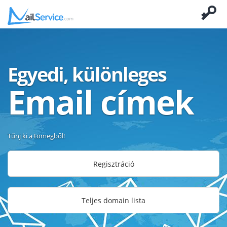
Egyedi, különleges
Email címek
Tűnj ki a tömegből!
Regisztráció
Teljes domain lista