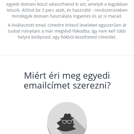
egyedi domain közül választhatod ki azt, amelyik a legjobban
tetszik. Állítsd be 3 perc alatt, és használd - rendszerünkben
mindegyik domain használata ingyenes és az is marad.
A kiválasztott email címedre érkező leveleket egyszerűen át
tudod irányítani a már meglévő fiókodba, így nem kell több
helyre belépned, egy fiókból kezelheted címeidet.
Miért éri meg egyedi
emailcímet szerezni?