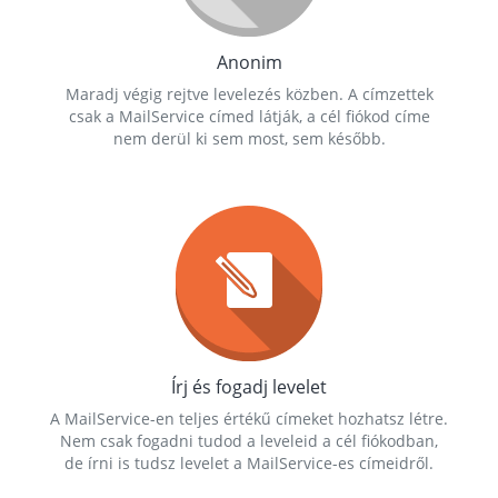
Anonim
Maradj végig rejtve levelezés közben. A címzettek
csak a MailService címed látják, a cél fiókod címe
nem derül ki sem most, sem később.
Írj és fogadj levelet
A MailService-en teljes értékű címeket hozhatsz létre.
Nem csak fogadni tudod a leveleid a cél fiókodban,
de írni is tudsz levelet a MailService-es címeidről.