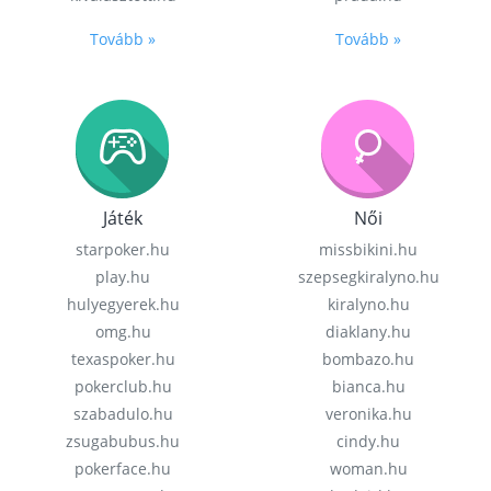
Tovább »
Tovább »
Játék
Női
starpoker.hu
missbikini.hu
play.hu
szepsegkiralyno.hu
hulyegyerek.hu
kiralyno.hu
omg.hu
diaklany.hu
texaspoker.hu
bombazo.hu
pokerclub.hu
bianca.hu
szabadulo.hu
veronika.hu
zsugabubus.hu
cindy.hu
pokerface.hu
woman.hu