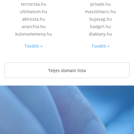
terrorista.hu
private.hu
ultimatum.hu
masztimarci.hu
aktivista.hu
bujasag.hu
anarchia.hu
badgirl.hu
kulonvelemeny.hu
diaklany.hu
Tovább »
Tovább »
Teljes domain lista