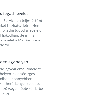
és fogadj levelet
ilService-en teljes értékű
eket hozhatsz létre. Nem
 fogadni tudod a leveleid
l fiókodban, de írni is
z levelet a MailService-es
idről.
den egy helyen
eld egyedi emailcímeidet
helyen, az elsődleges
kodban. Könnyebben
ekinthető, kényelmesebb,
 szükséges többször ki-be
ntkezni.