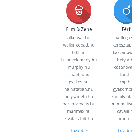
Film & Zene
Férfi
alkonyat.hu
padloga
walkingdead.hu
keresztap
007.hu
kaszanov
kulonvelemeny.hu
betyar.
murphy.hu
casanov
chaplin.hu
kan.h
gyilkos.hu
cop.h
halhatatlan.hu
gyakorno
helyszinelo.hu
komolytal
paranormalis.hu
minimalis
madmax.hu
cavalli
kivalasztott.hu
prada.
Tovább »
Tovább