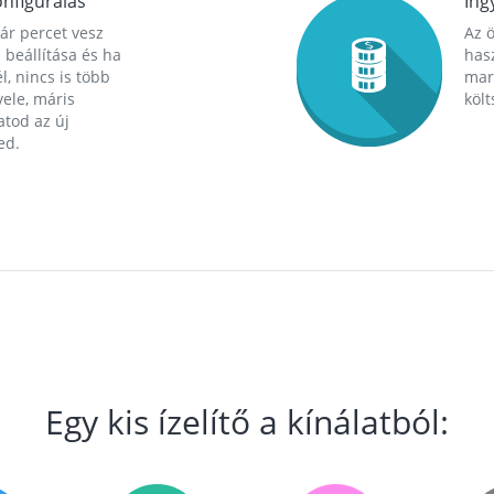
nfigurálás
Ing
ár percet vesz
Az 
 beállítása és ha
hasz
l, nincs is több
mara
ele, máris
költ
tod az új
ed.
Egy kis ízelítő a kínálatból: