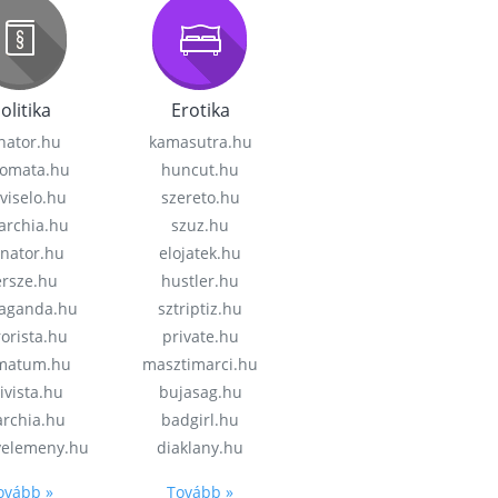
olitika
Erotika
nator.hu
kamasutra.hu
lomata.hu
huncut.hu
viselo.hu
szereto.hu
garchia.hu
szuz.hu
enator.hu
elojatek.hu
rsze.hu
hustler.hu
aganda.hu
sztriptiz.hu
rorista.hu
private.hu
imatum.hu
masztimarci.hu
ivista.hu
bujasag.hu
archia.hu
badgirl.hu
velemeny.hu
diaklany.hu
ovább »
Tovább »