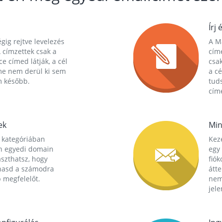
Írj 
gig rejtve levelezés
A Ma
 címzettek csak a
cím
ce címed látják, a cél
csak
me nem derül ki sem
a cé
m később.
tuds
címe
ek
Min
 kategóriában
Kez
n egyedi domain
egy 
aszthatsz, hogy
fió
hasd a számodra
átt
 megfelelőt.
nem
jele