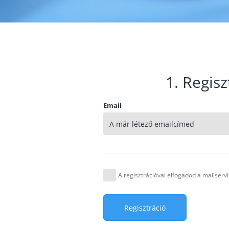
1. Regisz
Email
A regisztrációval elfogadod a mailser
Regisztráció