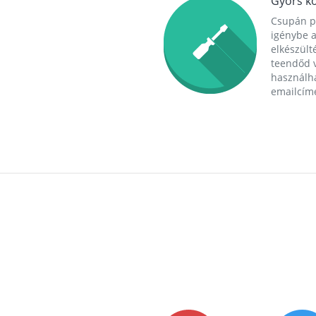
Gyors ko
Csupán p
igénybe a
elkészülté
teendőd v
használha
emailcím