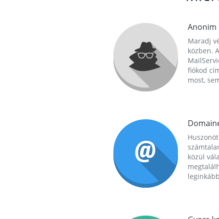
Anonim
Maradj vé
közben. A
MailServi
fiókod cí
most, se
Domain
Huszonöt
számtala
közül vál
megtalál
leginkább