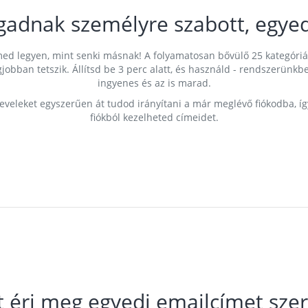
gadnak személyre szabott, egyed
címed legyen, mint senki másnak! A folyamatosan bővülő 25 kategóri
egjobban tetszik. Állítsd be 3 perc alatt, és használd - rendszerü
ingyenes és az is marad.
leveleket egyszerűen át tudod irányítani a már meglévő fiókodba, í
fiókból kezelheted címeidet.
t éri meg egyedi emailcímet szer