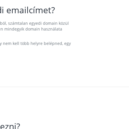
i emailcímet?
ából, számtalan egyedi domain közül
nkben mindegyik domain használata
gy nem kell több helyre belépned, egy
ezni?