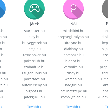
Játék
Női
P
z.hu
starpoker.hu
missbikini.hu
se
a.hu
play.hu
szepsegkiralyno.hu
dip
a.hu
hulyegyerek.hu
kiralyno.hu
kep
hu
omg.hu
diaklany.hu
oli
a.hu
texaspoker.hu
bombazo.hu
sz
u
pokerclub.hu
bianca.hu
pe
u
szabadulo.hu
veronika.hu
prop
k.hu
zsugabubus.hu
cindy.hu
ter
an.hu
pokerface.hu
woman.hu
ult
ta.hu
autoverseny.hu
badgirl.hu
akt
.hu
bigboss.hu
internetszepe.hu
an
hu
jatekguru.hu
komolytalan.hu
kulon
 »
Tovább »
Tovább »
T