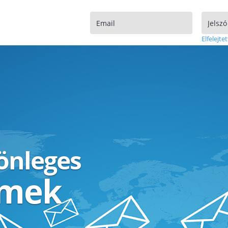
Elfelejtet
lönleges
ímek