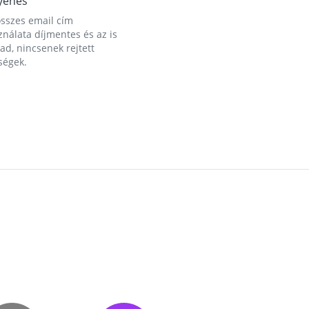
yenes
összes email cím
nálata díjmentes és az is
d, nincsenek rejtett
ségek.