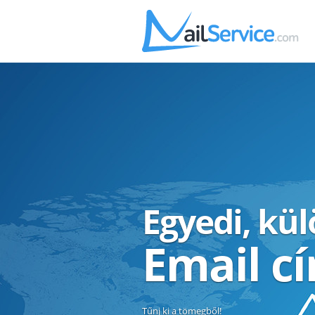
Egyedi, kü
Email c
Tűnj ki a tömegből!