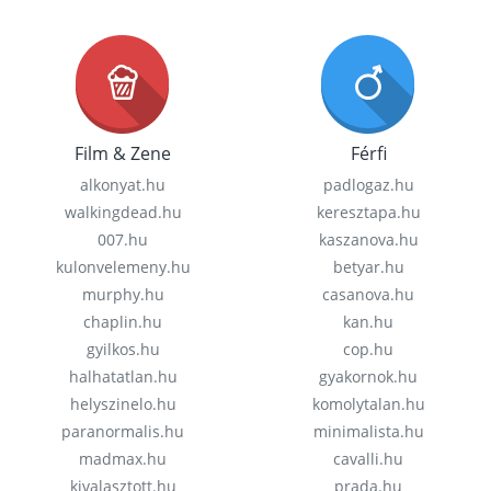
Film & Zene
Férfi
alkonyat.hu
padlogaz.hu
walkingdead.hu
keresztapa.hu
007.hu
kaszanova.hu
kulonvelemeny.hu
betyar.hu
murphy.hu
casanova.hu
chaplin.hu
kan.hu
gyilkos.hu
cop.hu
halhatatlan.hu
gyakornok.hu
helyszinelo.hu
komolytalan.hu
paranormalis.hu
minimalista.hu
madmax.hu
cavalli.hu
kivalasztott.hu
prada.hu