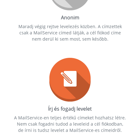
Anonim
Maradj végig rejtve levelezés közben. A címzettek
csak a MailService címed látják, a cél fiókod címe
nem derül ki sem most, sem később.
Írj és fogadj levelet
A MailService-en teljes értékű címeket hozhatsz létre.
Nem csak fogadni tudod a leveleid a cél fiókodban,
de írni is tudsz levelet a MailService-es címeidről.