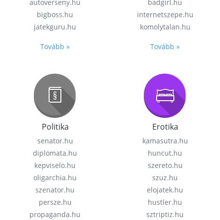
autoverseny.hu
badgirl.hu
bigboss.hu
internetszepe.hu
jatekguru.hu
komolytalan.hu
Tovább »
Tovább »
Politika
Erotika
senator.hu
kamasutra.hu
diplomata.hu
huncut.hu
kepviselo.hu
szereto.hu
oligarchia.hu
szuz.hu
szenator.hu
elojatek.hu
persze.hu
hustler.hu
propaganda.hu
sztriptiz.hu