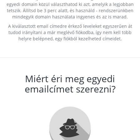
egyedi domain közül választhatod ki azt, amelyik a legjobban
tetszik. Állítsd be 3 perc alatt, és használd - rendszerünkben
mindegyik domain használata ingyenes és az is marad.
A kiválasztott email címedre érkező leveleket egyszerűen át
tudod irányítani a már meglévő fiókodba, így nem kell több
helyre belépned, egy fiókból kezelheted címeidet.
Miért éri meg egyedi
emailcímet szerezni?