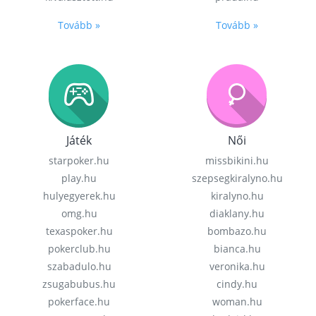
Tovább »
Tovább »
Játék
Női
starpoker.hu
missbikini.hu
play.hu
szepsegkiralyno.hu
hulyegyerek.hu
kiralyno.hu
omg.hu
diaklany.hu
texaspoker.hu
bombazo.hu
pokerclub.hu
bianca.hu
szabadulo.hu
veronika.hu
zsugabubus.hu
cindy.hu
pokerface.hu
woman.hu