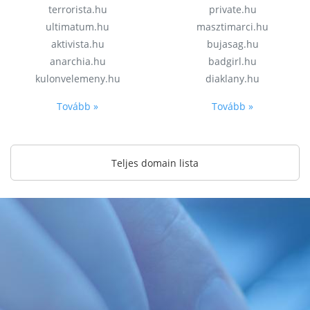
terrorista.hu
private.hu
ultimatum.hu
masztimarci.hu
aktivista.hu
bujasag.hu
anarchia.hu
badgirl.hu
kulonvelemeny.hu
diaklany.hu
Tovább »
Tovább »
Teljes domain lista