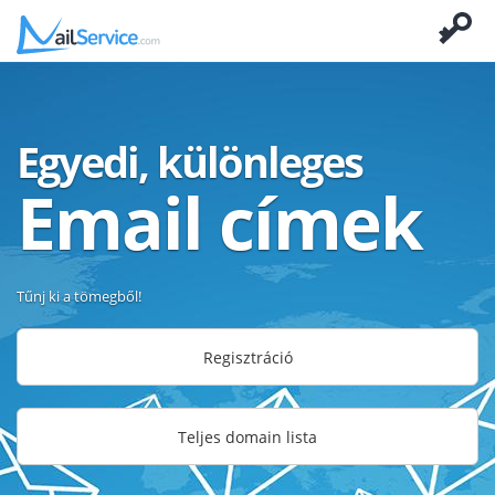
Egyedi, különleges
Email címek
Tűnj ki a tömegből!
Regisztráció
Teljes domain lista