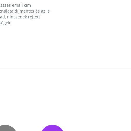
összes email cím
nálata díjmentes és az is
d, nincsenek rejtett
ségek.