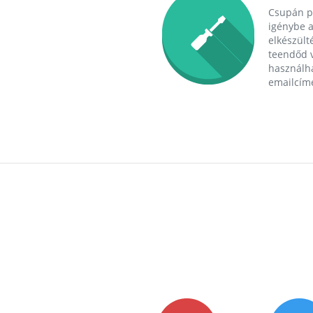
Csupán p
igénybe a
elkészülté
teendőd v
használha
emailcím