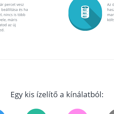
ár percet vesz
Az 
 beállítása és ha
hasz
l, nincs is több
mara
ele, máris
költ
tod az új
ed.
Egy kis ízelítő a kínálatból: