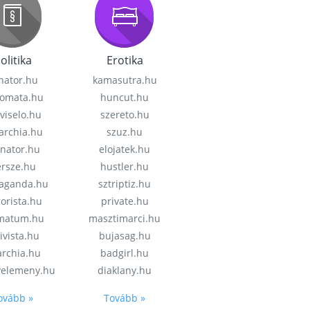
olitika
Erotika
nator.hu
kamasutra.hu
lomata.hu
huncut.hu
viselo.hu
szereto.hu
garchia.hu
szuz.hu
enator.hu
elojatek.hu
rsze.hu
hustler.hu
aganda.hu
sztriptiz.hu
rorista.hu
private.hu
imatum.hu
masztimarci.hu
ivista.hu
bujasag.hu
archia.hu
badgirl.hu
velemeny.hu
diaklany.hu
ovább »
Tovább »