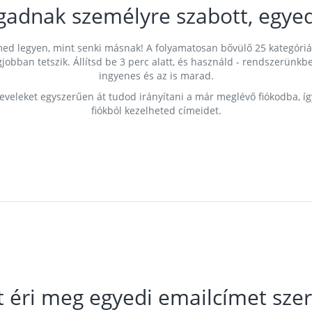
gadnak személyre szabott, egyed
címed legyen, mint senki másnak! A folyamatosan bővülő 25 kategóri
egjobban tetszik. Állítsd be 3 perc alatt, és használd - rendszerü
ingyenes és az is marad.
leveleket egyszerűen át tudod irányítani a már meglévő fiókodba, í
fiókból kezelheted címeidet.
t éri meg egyedi emailcímet szer