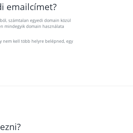
i emailcímet?
ából, számtalan egyedi domain közül
nkben mindegyik domain használata
gy nem kell több helyre belépned, egy
ezni?