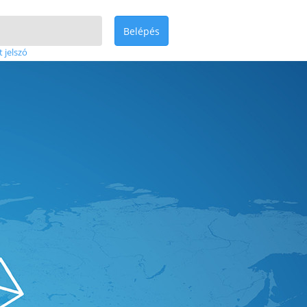
Belépés
t jelszó