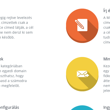
Írj 
gig rejtve levelezés
A Ma
 címzettek csak a
cím
ce címed látják, a cél
csak
me nem derül ki sem
a cé
m később.
tuds
címe
ek
Min
 kategóriában
Kez
n egyedi domain
egy 
aszthatsz, hogy
fió
hasd a számodra
átt
 megfelelőt.
nem
jele
nfigurálás
Ing