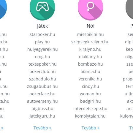
Játék
Női
P
z.hu
starpoker.hu
missbikini.hu
se
a.hu
play.hu
szepsegkiralyno.hu
dip
a.hu
hulyegyerek.hu
kiralyno.hu
kep
hu
omg.hu
diaklany.hu
oli
a.hu
texaspoker.hu
bombazo.hu
sz
u
pokerclub.hu
bianca.hu
pe
u
szabadulo.hu
veronika.hu
prop
k.hu
zsugabubus.hu
cindy.hu
ter
an.hu
pokerface.hu
woman.hu
ult
ta.hu
autoverseny.hu
badgirl.hu
akt
.hu
bigboss.hu
internetszepe.hu
an
hu
jatekguru.hu
komolytalan.hu
kulon
 »
Tovább »
Tovább »
T