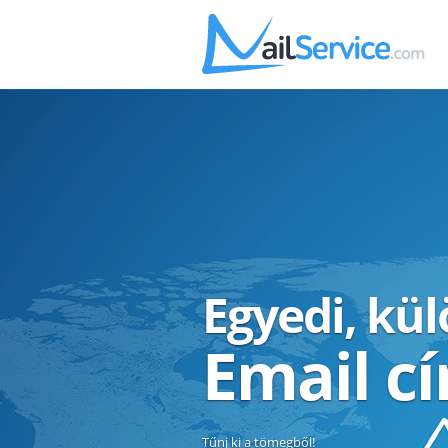
Egyedi, kü
Email c
Tűnj ki a tömegből!