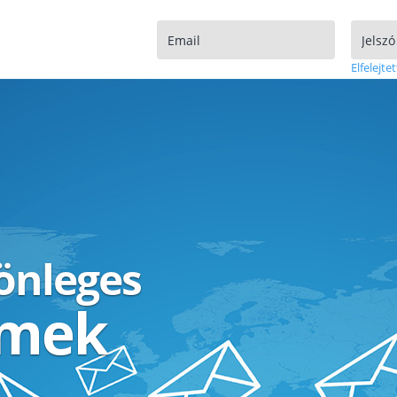
Elfelejtet
lönleges
ímek