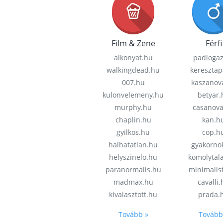
Film & Zene
Férfi
alkonyat.hu
padloga
walkingdead.hu
keresztap
007.hu
kaszanov
kulonvelemeny.hu
betyar.
murphy.hu
casanov
chaplin.hu
kan.h
gyilkos.hu
cop.h
halhatatlan.hu
gyakorno
helyszinelo.hu
komolytal
paranormalis.hu
minimalis
madmax.hu
cavalli
kivalasztott.hu
prada.
Tovább »
Tovább