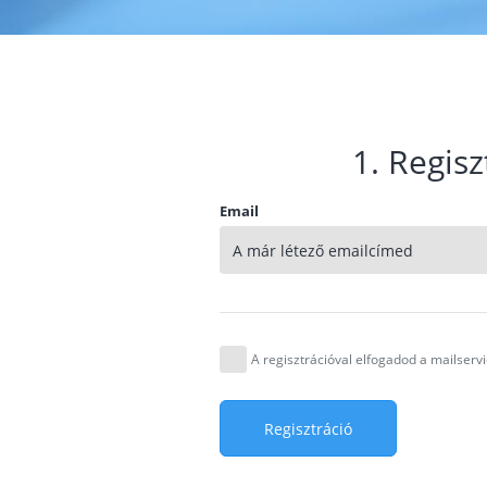
1. Regisz
Email
A regisztrációval elfogadod a mailser
Regisztráció