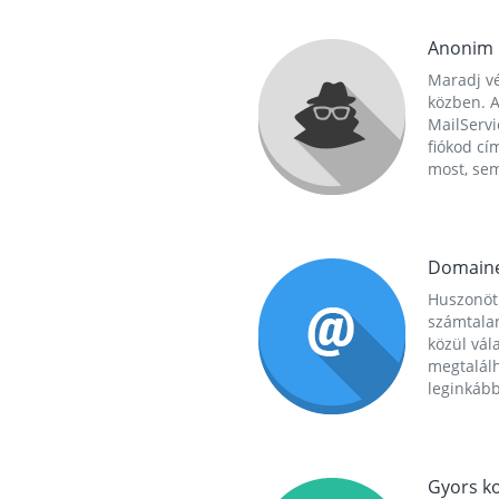
Anonim
Maradj vé
közben. A
MailServi
fiókod cí
most, se
Domain
Huszonöt
számtala
közül vál
megtalál
leginkább
Gyors ko