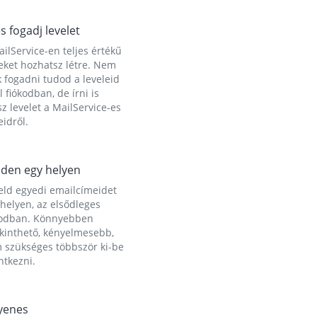
és fogadj levelet
ilService-en teljes értékű
eket hozhatsz létre. Nem
 fogadni tudod a leveleid
l fiókodban, de írni is
z levelet a MailService-es
idről.
den egy helyen
eld egyedi emailcímeidet
helyen, az elsődleges
kodban. Könnyebben
ekinthető, kényelmesebb,
 szükséges többször ki-be
ntkezni.
yenes