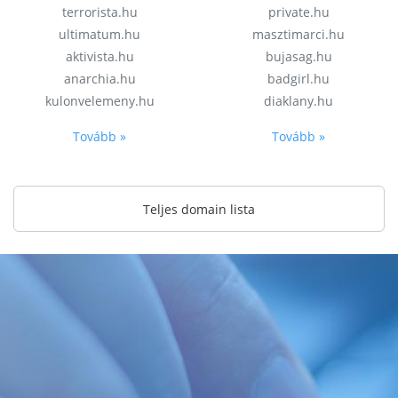
terrorista.hu
private.hu
ultimatum.hu
masztimarci.hu
aktivista.hu
bujasag.hu
anarchia.hu
badgirl.hu
kulonvelemeny.hu
diaklany.hu
Tovább »
Tovább »
Teljes domain lista