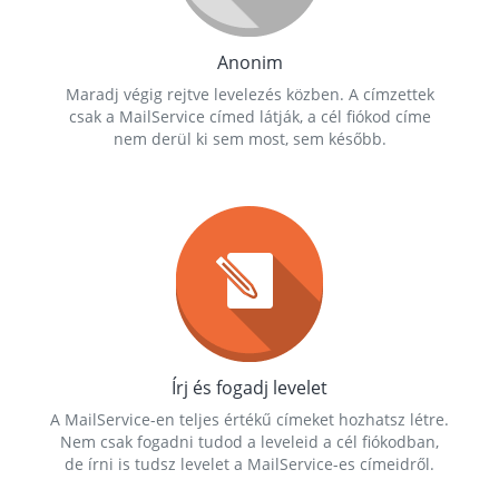
Anonim
Maradj végig rejtve levelezés közben. A címzettek
csak a MailService címed látják, a cél fiókod címe
nem derül ki sem most, sem később.
Írj és fogadj levelet
A MailService-en teljes értékű címeket hozhatsz létre.
Nem csak fogadni tudod a leveleid a cél fiókodban,
de írni is tudsz levelet a MailService-es címeidről.