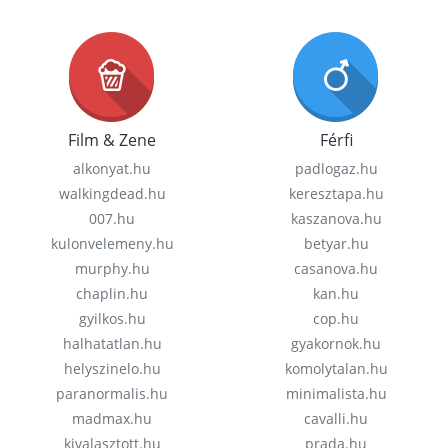
Film & Zene
Férfi
alkonyat.hu
padlogaz.hu
walkingdead.hu
keresztapa.hu
007.hu
kaszanova.hu
kulonvelemeny.hu
betyar.hu
murphy.hu
casanova.hu
chaplin.hu
kan.hu
gyilkos.hu
cop.hu
halhatatlan.hu
gyakornok.hu
helyszinelo.hu
komolytalan.hu
paranormalis.hu
minimalista.hu
madmax.hu
cavalli.hu
kivalasztott.hu
prada.hu