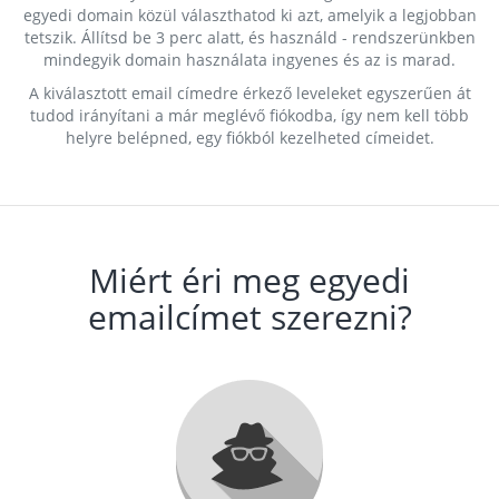
egyedi domain közül választhatod ki azt, amelyik a legjobban
tetszik. Állítsd be 3 perc alatt, és használd - rendszerünkben
mindegyik domain használata ingyenes és az is marad.
A kiválasztott email címedre érkező leveleket egyszerűen át
tudod irányítani a már meglévő fiókodba, így nem kell több
helyre belépned, egy fiókból kezelheted címeidet.
Miért éri meg egyedi
emailcímet szerezni?