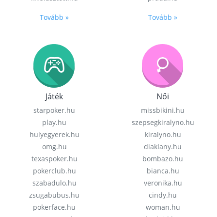
Tovább »
Tovább »
Játék
Női
starpoker.hu
missbikini.hu
play.hu
szepsegkiralyno.hu
hulyegyerek.hu
kiralyno.hu
omg.hu
diaklany.hu
texaspoker.hu
bombazo.hu
pokerclub.hu
bianca.hu
szabadulo.hu
veronika.hu
zsugabubus.hu
cindy.hu
pokerface.hu
woman.hu