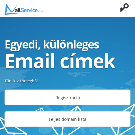
Egyedi, különleges
Email címek
Tűnj ki a tömegből!
Regisztráció
Teljes domain lista