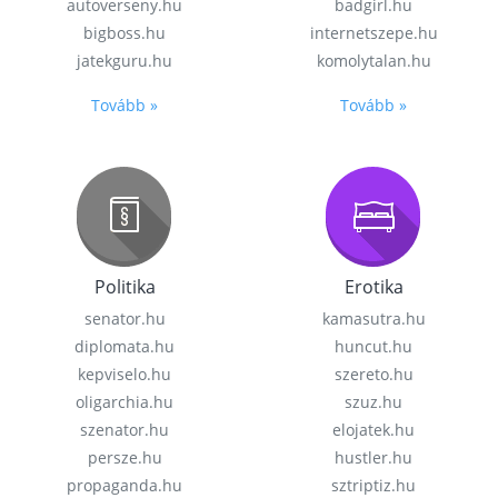
autoverseny.hu
badgirl.hu
bigboss.hu
internetszepe.hu
jatekguru.hu
komolytalan.hu
Tovább »
Tovább »
Politika
Erotika
senator.hu
kamasutra.hu
diplomata.hu
huncut.hu
kepviselo.hu
szereto.hu
oligarchia.hu
szuz.hu
szenator.hu
elojatek.hu
persze.hu
hustler.hu
propaganda.hu
sztriptiz.hu