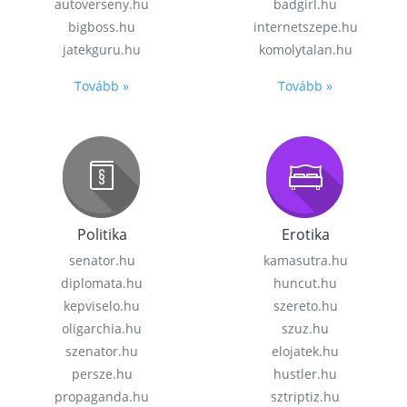
autoverseny.hu
badgirl.hu
bigboss.hu
internetszepe.hu
jatekguru.hu
komolytalan.hu
Tovább »
Tovább »
Politika
Erotika
senator.hu
kamasutra.hu
diplomata.hu
huncut.hu
kepviselo.hu
szereto.hu
oligarchia.hu
szuz.hu
szenator.hu
elojatek.hu
persze.hu
hustler.hu
propaganda.hu
sztriptiz.hu