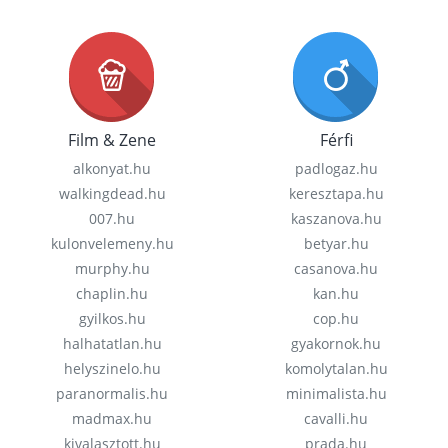
Film & Zene
Férfi
alkonyat.hu
padlogaz.hu
walkingdead.hu
keresztapa.hu
007.hu
kaszanova.hu
kulonvelemeny.hu
betyar.hu
murphy.hu
casanova.hu
chaplin.hu
kan.hu
gyilkos.hu
cop.hu
halhatatlan.hu
gyakornok.hu
helyszinelo.hu
komolytalan.hu
paranormalis.hu
minimalista.hu
madmax.hu
cavalli.hu
kivalasztott.hu
prada.hu