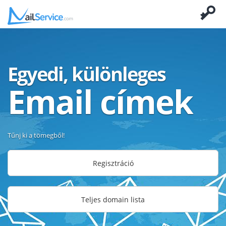
Egyedi, különleges
Email címek
Tűnj ki a tömegből!
Regisztráció
Teljes domain lista