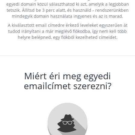
egyedi domain közül választhatod ki azt, amelyik a legjobban
tetszik. Állítsd be 3 perc alatt, és használd - rendszerünkben
mindegyik domain használata ingyenes és az is marad.
A kiválasztott email címedre érkező leveleket egyszerűen át
tudod irányítani a már meglévő fiókodba, így nem kell több
helyre belépned, egy fiókból kezelheted címeidet.
Miért éri meg egyedi
emailcímet szerezni?