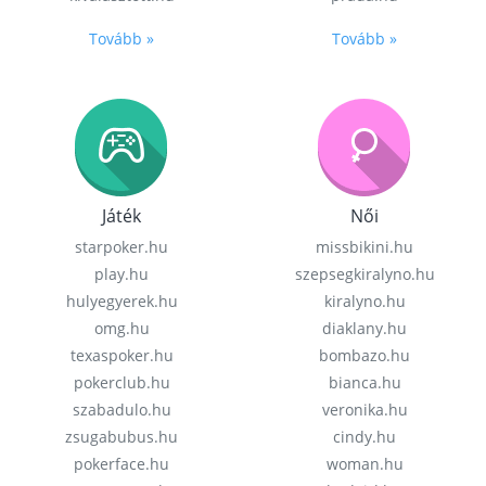
Tovább »
Tovább »
Játék
Női
starpoker.hu
missbikini.hu
play.hu
szepsegkiralyno.hu
hulyegyerek.hu
kiralyno.hu
omg.hu
diaklany.hu
texaspoker.hu
bombazo.hu
pokerclub.hu
bianca.hu
szabadulo.hu
veronika.hu
zsugabubus.hu
cindy.hu
pokerface.hu
woman.hu