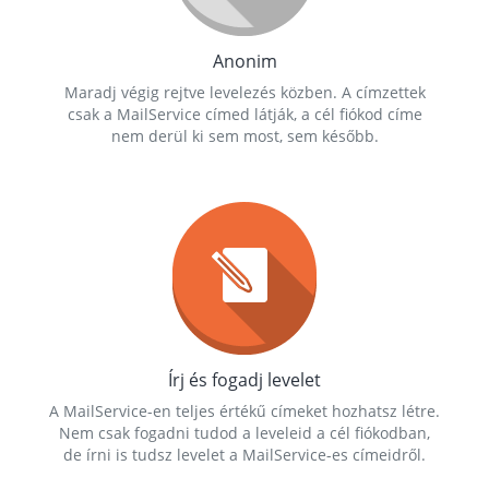
Anonim
Maradj végig rejtve levelezés közben. A címzettek
csak a MailService címed látják, a cél fiókod címe
nem derül ki sem most, sem később.
Írj és fogadj levelet
A MailService-en teljes értékű címeket hozhatsz létre.
Nem csak fogadni tudod a leveleid a cél fiókodban,
de írni is tudsz levelet a MailService-es címeidről.