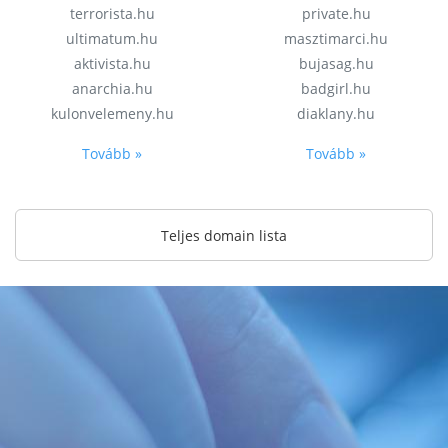
terrorista.hu
private.hu
ultimatum.hu
masztimarci.hu
aktivista.hu
bujasag.hu
anarchia.hu
badgirl.hu
kulonvelemeny.hu
diaklany.hu
Tovább »
Tovább »
Teljes domain lista