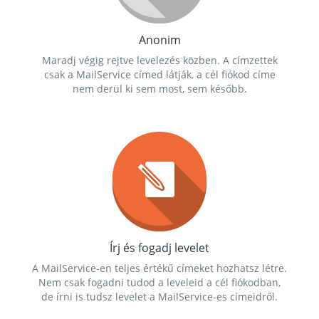
Anonim
Maradj végig rejtve levelezés közben. A címzettek
csak a MailService címed látják, a cél fiókod címe
nem derül ki sem most, sem később.
Írj és fogadj levelet
A MailService-en teljes értékű címeket hozhatsz létre.
Nem csak fogadni tudod a leveleid a cél fiókodban,
de írni is tudsz levelet a MailService-es címeidről.