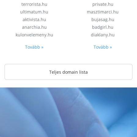
terrorista.hu
private.hu
ultimatum.hu
masztimarci.hu
aktivista.hu
bujasag.hu
anarchia.hu
badgirl.hu
kulonvelemeny.hu
diaklany.hu
Tovább »
Tovább »
Teljes domain lista