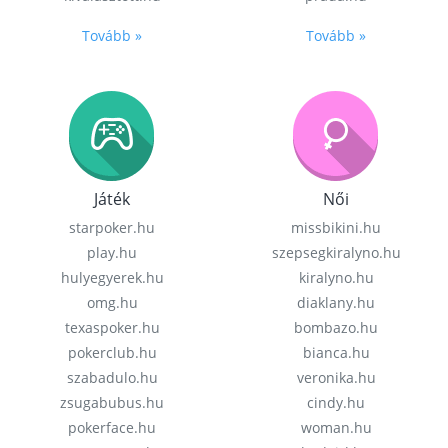
Tovább »
Tovább »
Játék
Női
starpoker.hu
missbikini.hu
play.hu
szepsegkiralyno.hu
hulyegyerek.hu
kiralyno.hu
omg.hu
diaklany.hu
texaspoker.hu
bombazo.hu
pokerclub.hu
bianca.hu
szabadulo.hu
veronika.hu
zsugabubus.hu
cindy.hu
pokerface.hu
woman.hu