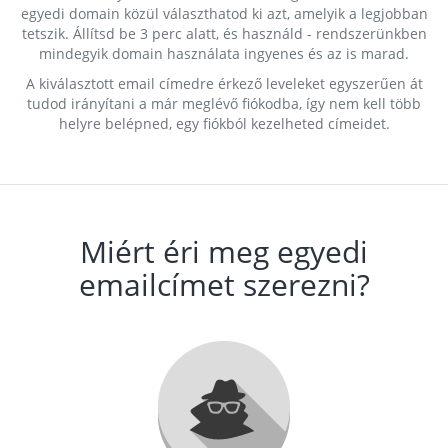
egyedi domain közül választhatod ki azt, amelyik a legjobban
tetszik. Állítsd be 3 perc alatt, és használd - rendszerünkben
mindegyik domain használata ingyenes és az is marad.
A kiválasztott email címedre érkező leveleket egyszerűen át
tudod irányítani a már meglévő fiókodba, így nem kell több
helyre belépned, egy fiókból kezelheted címeidet.
Miért éri meg egyedi
emailcímet szerezni?