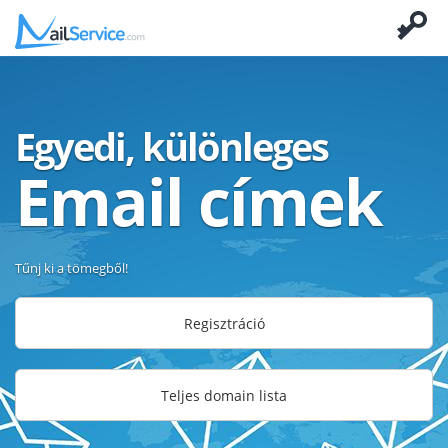
Egyedi, különleges
Email címek
Tűnj ki a tömegből!
Regisztráció
Teljes domain lista