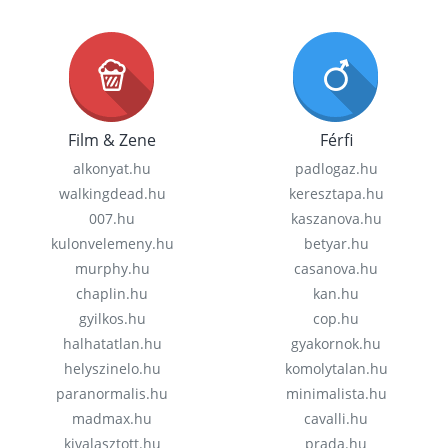
Film & Zene
Férfi
alkonyat.hu
padlogaz.hu
walkingdead.hu
keresztapa.hu
007.hu
kaszanova.hu
kulonvelemeny.hu
betyar.hu
murphy.hu
casanova.hu
chaplin.hu
kan.hu
gyilkos.hu
cop.hu
halhatatlan.hu
gyakornok.hu
helyszinelo.hu
komolytalan.hu
paranormalis.hu
minimalista.hu
madmax.hu
cavalli.hu
kivalasztott.hu
prada.hu