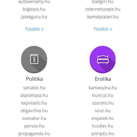
autoverseny.hu
badgirl.hu
bigboss.hu
internetszepe.hu
jatekguru.hu
komolytalan.hu
Tovább »
Tovább »
Politika
Erotika
senator.hu
kamasutra.hu
diplomata.hu
huncut.hu
kepviselo.hu
szereto.hu
oligarchia.hu
szuz.hu
szenator.hu
elojatek.hu
persze.hu
hustler.hu
propaganda.hu
sztriptiz.hu