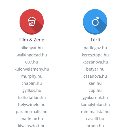
Film & Zene
Férfi
alkonyat.hu
padlogaz.hu
walkingdead.hu
keresztapa.hu
007.hu
kaszanova.hu
kulonvelemeny.hu
betyar.hu
murphy.hu
casanova.hu
chaplin.hu
kan.hu
gyilkos.hu
cop.hu
halhatatlan.hu
gyakornok.hu
helyszinelo.hu
komolytalan.hu
paranormalis.hu
minimalista.hu
madmax.hu
cavalli.hu
kivalasztott.hu
prada.hu