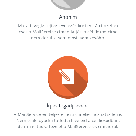
Anonim
Maradj végig rejtve levelezés közben. A címzettek
csak a MailService címed látják, a cél fiókod címe
nem derül ki sem most, sem később.
Írj és fogadj levelet
A MailService-en teljes értékű címeket hozhatsz létre.
Nem csak fogadni tudod a leveleid a cél fiókodban,
de írni is tudsz levelet a MailService-es címeidről.