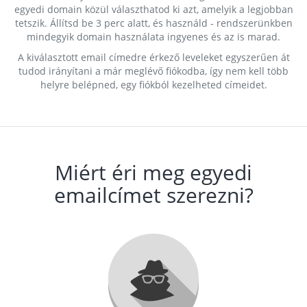
egyedi domain közül választhatod ki azt, amelyik a legjobban
tetszik. Állítsd be 3 perc alatt, és használd - rendszerünkben
mindegyik domain használata ingyenes és az is marad.
A kiválasztott email címedre érkező leveleket egyszerűen át
tudod irányítani a már meglévő fiókodba, így nem kell több
helyre belépned, egy fiókból kezelheted címeidet.
Miért éri meg egyedi
emailcímet szerezni?