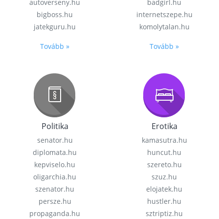
autoverseny.hu
badgirl.hu
bigboss.hu
internetszepe.hu
jatekguru.hu
komolytalan.hu
Tovább »
Tovább »
Politika
Erotika
senator.hu
kamasutra.hu
diplomata.hu
huncut.hu
kepviselo.hu
szereto.hu
oligarchia.hu
szuz.hu
szenator.hu
elojatek.hu
persze.hu
hustler.hu
propaganda.hu
sztriptiz.hu