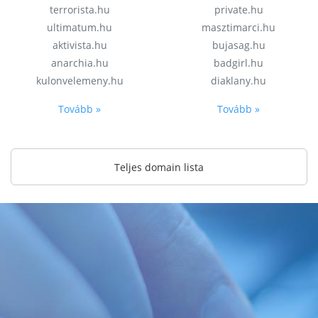
terrorista.hu
private.hu
ultimatum.hu
masztimarci.hu
aktivista.hu
bujasag.hu
anarchia.hu
badgirl.hu
kulonvelemeny.hu
diaklany.hu
Tovább »
Tovább »
Teljes domain lista