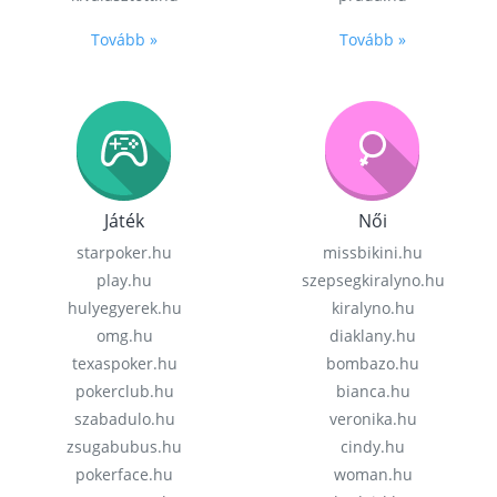
Tovább »
Tovább »
Játék
Női
starpoker.hu
missbikini.hu
play.hu
szepsegkiralyno.hu
hulyegyerek.hu
kiralyno.hu
omg.hu
diaklany.hu
texaspoker.hu
bombazo.hu
pokerclub.hu
bianca.hu
szabadulo.hu
veronika.hu
zsugabubus.hu
cindy.hu
pokerface.hu
woman.hu