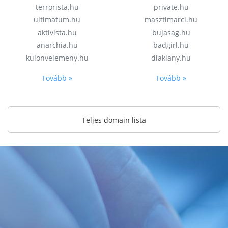
terrorista.hu
private.hu
ultimatum.hu
masztimarci.hu
aktivista.hu
bujasag.hu
anarchia.hu
badgirl.hu
kulonvelemeny.hu
diaklany.hu
Tovább »
Tovább »
Teljes domain lista