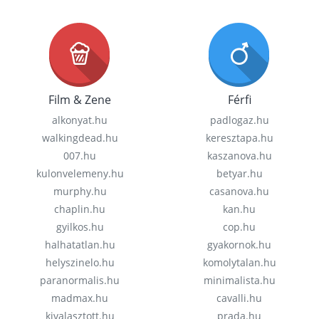
Film & Zene
Férfi
alkonyat.hu
padlogaz.hu
walkingdead.hu
keresztapa.hu
007.hu
kaszanova.hu
kulonvelemeny.hu
betyar.hu
murphy.hu
casanova.hu
chaplin.hu
kan.hu
gyilkos.hu
cop.hu
halhatatlan.hu
gyakornok.hu
helyszinelo.hu
komolytalan.hu
paranormalis.hu
minimalista.hu
madmax.hu
cavalli.hu
kivalasztott.hu
prada.hu