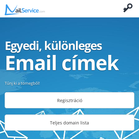
Egyedi, különleges
Email címek
Tűnj ki a tömegből!
Regisztráció
Teljes domain lista