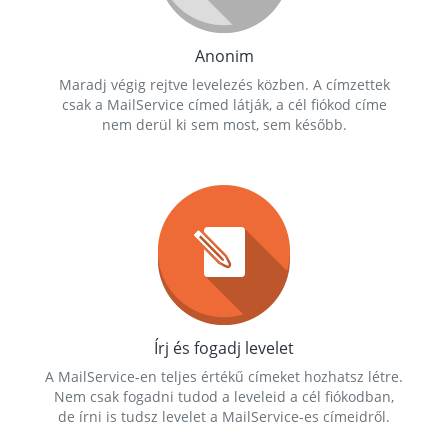
Anonim
Maradj végig rejtve levelezés közben. A címzettek
csak a MailService címed látják, a cél fiókod címe
nem derül ki sem most, sem később.
Írj és fogadj levelet
A MailService-en teljes értékű címeket hozhatsz létre.
Nem csak fogadni tudod a leveleid a cél fiókodban,
de írni is tudsz levelet a MailService-es címeidről.