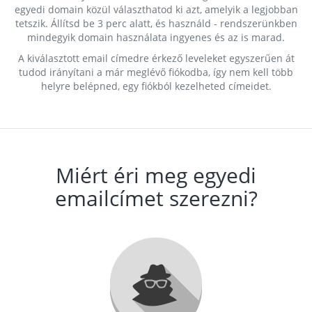
egyedi domain közül választhatod ki azt, amelyik a legjobban
tetszik. Állítsd be 3 perc alatt, és használd - rendszerünkben
mindegyik domain használata ingyenes és az is marad.
A kiválasztott email címedre érkező leveleket egyszerűen át
tudod irányítani a már meglévő fiókodba, így nem kell több
helyre belépned, egy fiókból kezelheted címeidet.
Miért éri meg egyedi
emailcímet szerezni?