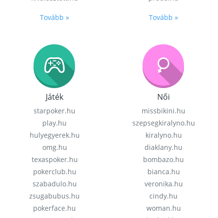
Tovább »
Tovább »
Játék
Női
starpoker.hu
missbikini.hu
play.hu
szepsegkiralyno.hu
hulyegyerek.hu
kiralyno.hu
omg.hu
diaklany.hu
texaspoker.hu
bombazo.hu
pokerclub.hu
bianca.hu
szabadulo.hu
veronika.hu
zsugabubus.hu
cindy.hu
pokerface.hu
woman.hu