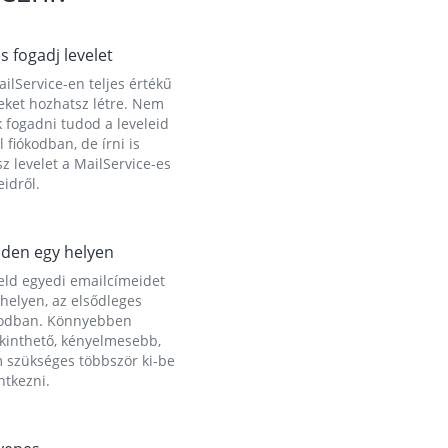
és fogadj levelet
ilService-en teljes értékű
eket hozhatsz létre. Nem
 fogadni tudod a leveleid
l fiókodban, de írni is
z levelet a MailService-es
idről.
den egy helyen
eld egyedi emailcímeidet
helyen, az elsődleges
kodban. Könnyebben
ekinthető, kényelmesebb,
 szükséges többször ki-be
ntkezni.