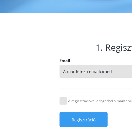
1. Regisz
Email
A regisztrációval elfogadod a mailser
Regisztráció