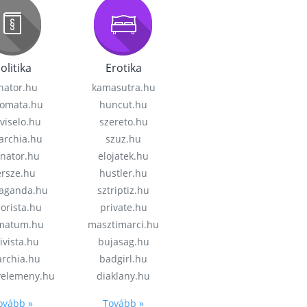
olitika
Erotika
nator.hu
kamasutra.hu
lomata.hu
huncut.hu
viselo.hu
szereto.hu
garchia.hu
szuz.hu
enator.hu
elojatek.hu
rsze.hu
hustler.hu
aganda.hu
sztriptiz.hu
rorista.hu
private.hu
imatum.hu
masztimarci.hu
ivista.hu
bujasag.hu
archia.hu
badgirl.hu
velemeny.hu
diaklany.hu
ovább »
Tovább »