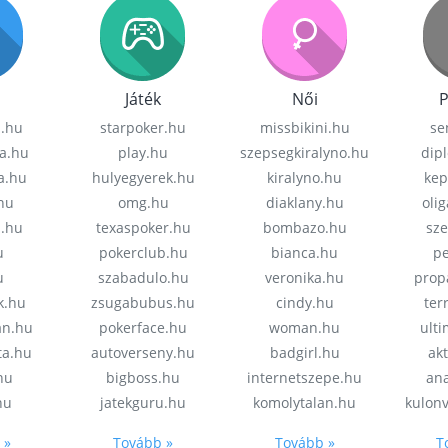
Játék
Női
P
z.hu
starpoker.hu
missbikini.hu
se
a.hu
play.hu
szepsegkiralyno.hu
dip
a.hu
hulyegyerek.hu
kiralyno.hu
kep
hu
omg.hu
diaklany.hu
oli
a.hu
texaspoker.hu
bombazo.hu
sz
u
pokerclub.hu
bianca.hu
pe
u
szabadulo.hu
veronika.hu
prop
k.hu
zsugabubus.hu
cindy.hu
ter
an.hu
pokerface.hu
woman.hu
ult
ta.hu
autoverseny.hu
badgirl.hu
akt
.hu
bigboss.hu
internetszepe.hu
an
hu
jatekguru.hu
komolytalan.hu
kulon
 »
Tovább »
Tovább »
T