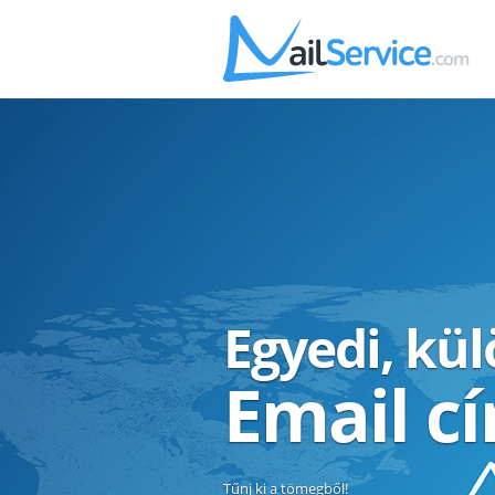
Egyedi, kü
Email c
Tűnj ki a tömegből!