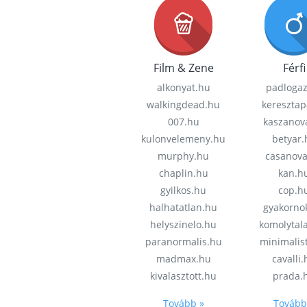
Film & Zene
Férfi
alkonyat.hu
padloga
walkingdead.hu
keresztap
007.hu
kaszanov
kulonvelemeny.hu
betyar.
murphy.hu
casanov
chaplin.hu
kan.h
gyilkos.hu
cop.h
halhatatlan.hu
gyakorno
helyszinelo.hu
komolytal
paranormalis.hu
minimalis
madmax.hu
cavalli
kivalasztott.hu
prada.
Tovább »
Tovább