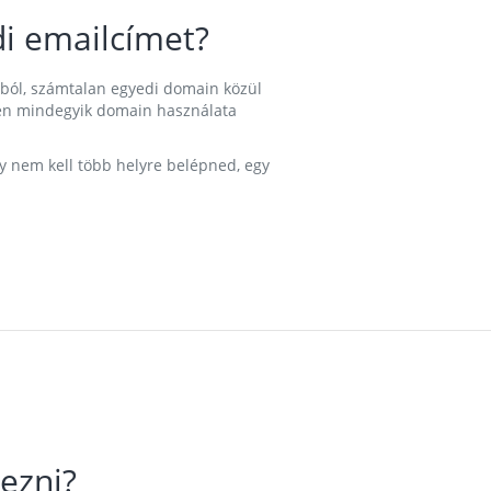
i emailcímet?
ából, számtalan egyedi domain közül
nkben mindegyik domain használata
gy nem kell több helyre belépned, egy
ezni?