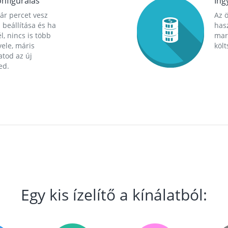
nfigurálás
Ing
ár percet vesz
Az 
 beállítása és ha
hasz
l, nincs is több
mara
ele, máris
költ
tod az új
ed.
Egy kis ízelítő a kínálatból: