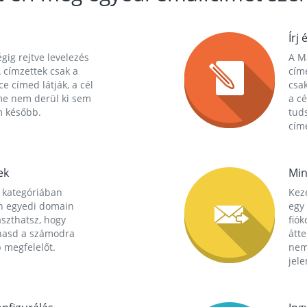
Írj 
gig rejtve levelezés
A Ma
 címzettek csak a
cím
ce címed látják, a cél
csak
me nem derül ki sem
a cé
m később.
tuds
címe
ek
Min
 kategóriában
Kez
n egyedi domain
egy 
aszthatsz, hogy
fió
hasd a számodra
átt
 megfelelőt.
nem
jele