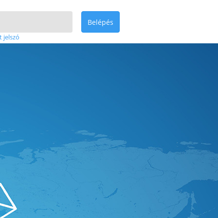
Belépés
t jelszó