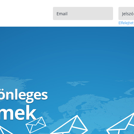
Elfelejtet
lönleges
ímek