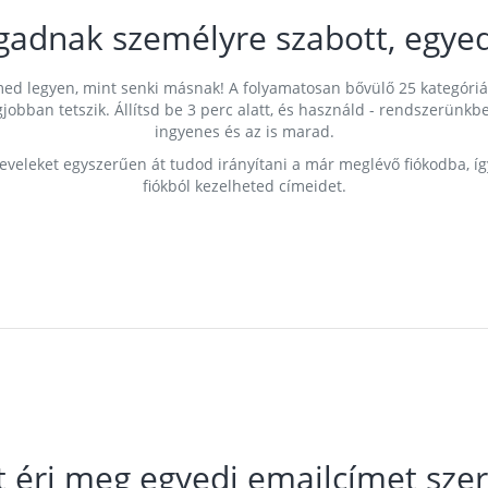
gadnak személyre szabott, egyed
címed legyen, mint senki másnak! A folyamatosan bővülő 25 kategóri
egjobban tetszik. Állítsd be 3 perc alatt, és használd - rendszerü
ingyenes és az is marad.
leveleket egyszerűen át tudod irányítani a már meglévő fiókodba, í
fiókból kezelheted címeidet.
t éri meg egyedi emailcímet szer