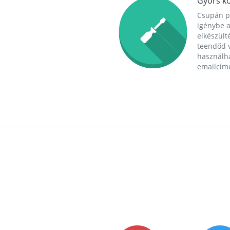
Gyors ko
Csupán p
igénybe a
elkészülté
teendőd v
használha
emailcím