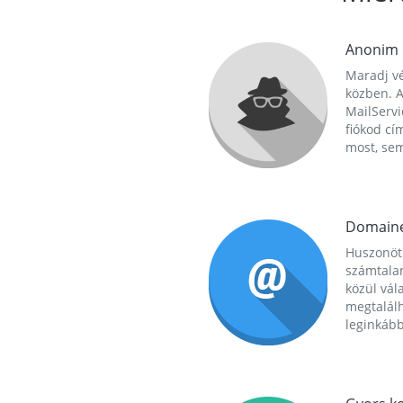
Anonim
Maradj vé
közben. A
MailServi
fiókod cí
most, se
Domain
Huszonöt
számtala
közül vál
megtalál
leginkább