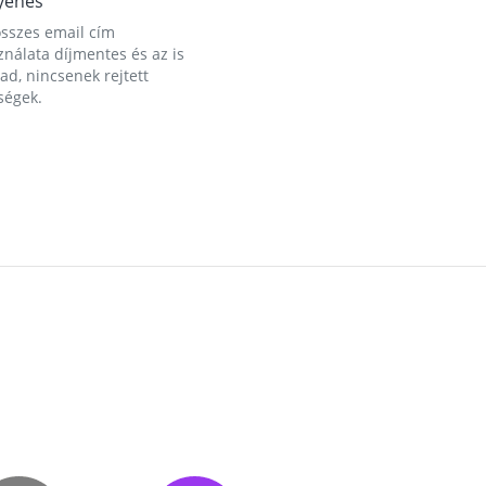
yenes
összes email cím
nálata díjmentes és az is
d, nincsenek rejtett
ségek.