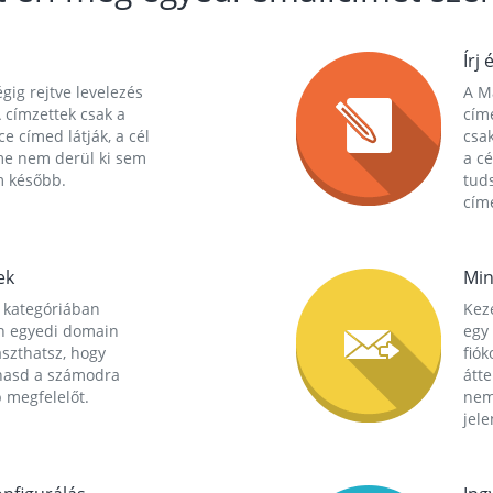
Írj 
gig rejtve levelezés
A Ma
 címzettek csak a
cím
ce címed látják, a cél
csak
me nem derül ki sem
a cé
m később.
tuds
címe
ek
Min
 kategóriában
Kez
n egyedi domain
egy 
aszthatsz, hogy
fió
hasd a számodra
átt
 megfelelőt.
nem
jele