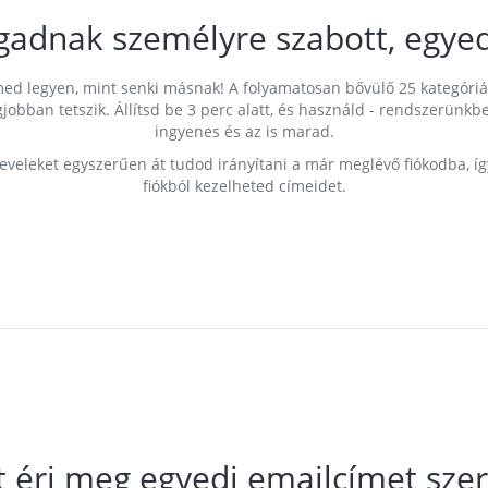
gadnak személyre szabott, egyed
címed legyen, mint senki másnak! A folyamatosan bővülő 25 kategóri
egjobban tetszik. Állítsd be 3 perc alatt, és használd - rendszerü
ingyenes és az is marad.
leveleket egyszerűen át tudod irányítani a már meglévő fiókodba, í
fiókból kezelheted címeidet.
t éri meg egyedi emailcímet szer