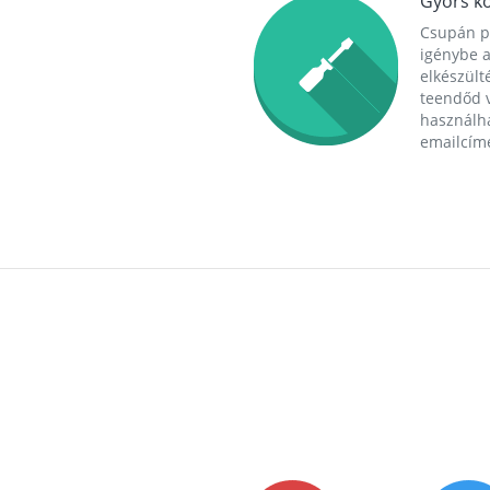
Gyors ko
Csupán p
igénybe a
elkészülté
teendőd v
használha
emailcím