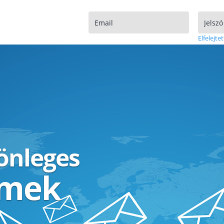
Elfelejtet
lönleges
ímek