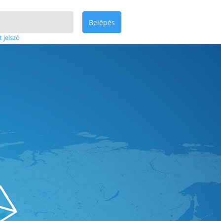
Belépés
t jelszó