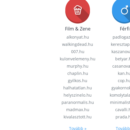
Film & Zene
Férfi
alkonyat.hu
padloga
walkingdead.hu
keresztap
007.hu
kaszanov
kulonvelemeny.hu
betyar.
murphy.hu
casanov
chaplin.hu
kan.h
gyilkos.hu
cop.h
halhatatlan.hu
gyakorno
helyszinelo.hu
komolytal
paranormalis.hu
minimalis
madmax.hu
cavalli
kivalasztott.hu
prada.
Tovább »
Tovább