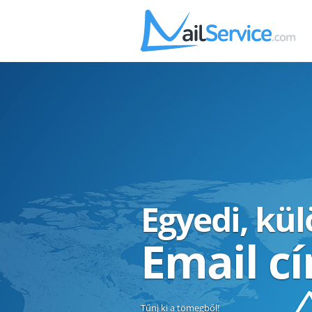
Egyedi, kü
Email c
Tűnj ki a tömegből!