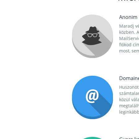
Anonim
Maradj vé
közben. A
MailServi
fiókod cí
most, se
Domain
Huszonöt
számtala
közül vál
megtalál
leginkább