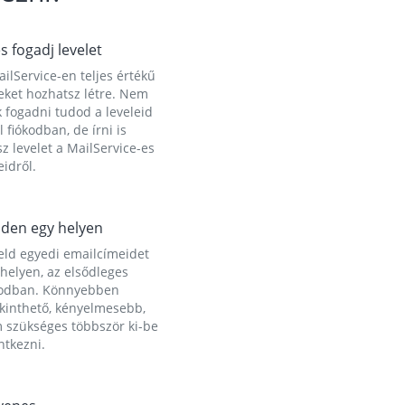
és fogadj levelet
ilService-en teljes értékű
eket hozhatsz létre. Nem
 fogadni tudod a leveleid
l fiókodban, de írni is
z levelet a MailService-es
idről.
den egy helyen
eld egyedi emailcímeidet
helyen, az elsődleges
kodban. Könnyebben
ekinthető, kényelmesebb,
 szükséges többször ki-be
ntkezni.