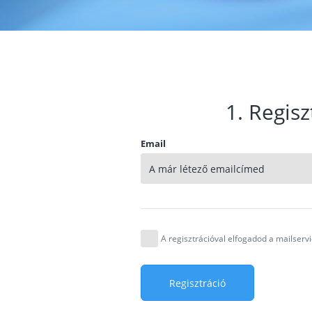
1. Regisz
Email
A regisztrációval elfogadod a mailser
Regisztráció