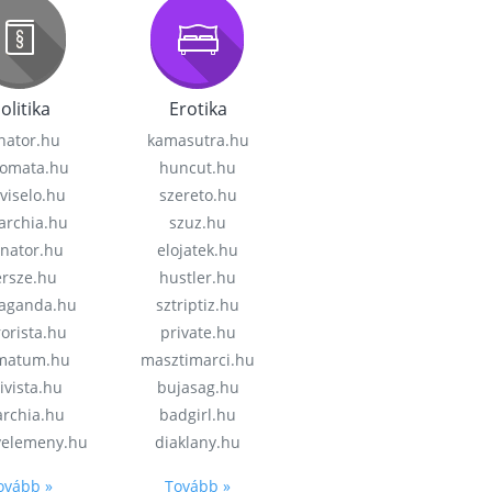
olitika
Erotika
nator.hu
kamasutra.hu
lomata.hu
huncut.hu
viselo.hu
szereto.hu
garchia.hu
szuz.hu
enator.hu
elojatek.hu
rsze.hu
hustler.hu
aganda.hu
sztriptiz.hu
rorista.hu
private.hu
imatum.hu
masztimarci.hu
ivista.hu
bujasag.hu
archia.hu
badgirl.hu
velemeny.hu
diaklany.hu
ovább »
Tovább »