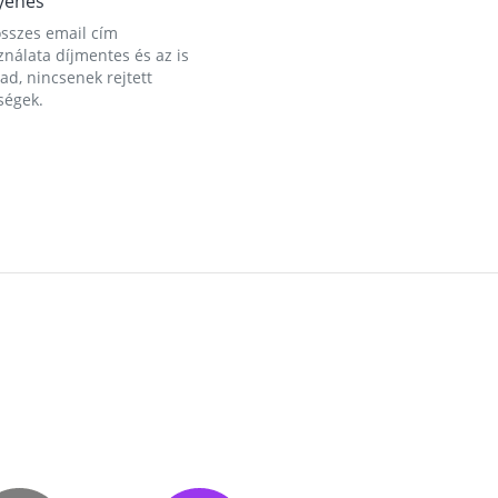
yenes
összes email cím
nálata díjmentes és az is
d, nincsenek rejtett
ségek.