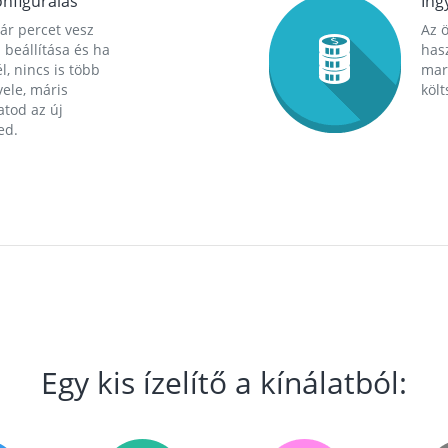
nfigurálás
Ing
ár percet vesz
Az 
 beállítása és ha
hasz
l, nincs is több
mara
ele, máris
költ
tod az új
ed.
Egy kis ízelítő a kínálatból: