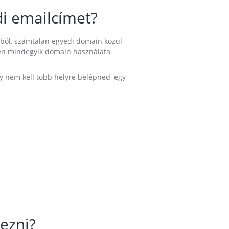
i emailcímet?
ából, számtalan egyedi domain közül
nkben mindegyik domain használata
gy nem kell több helyre belépned, egy
ezni?