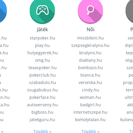
Játék
Női
P
z.hu
starpoker.hu
missbikini.hu
se
a.hu
play.hu
szepsegkiralyno.hu
dip
a.hu
hulyegyerek.hu
kiralyno.hu
kep
hu
omg.hu
diaklany.hu
oli
a.hu
texaspoker.hu
bombazo.hu
sz
u
pokerclub.hu
bianca.hu
pe
u
szabadulo.hu
veronika.hu
prop
k.hu
zsugabubus.hu
cindy.hu
ter
an.hu
pokerface.hu
woman.hu
ult
ta.hu
autoverseny.hu
badgirl.hu
akt
.hu
bigboss.hu
internetszepe.hu
an
hu
jatekguru.hu
komolytalan.hu
kulon
 »
Tovább »
Tovább »
T