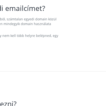
i emailcímet?
ából, számtalan egyedi domain közül
nkben mindegyik domain használata
gy nem kell több helyre belépned, egy
ezni?