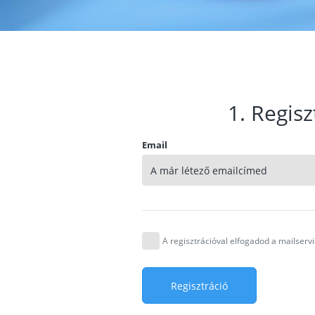
1. Regisz
Email
A regisztrációval elfogadod a mailser
Regisztráció