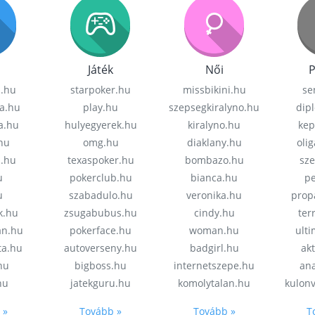
Játék
Női
P
z.hu
starpoker.hu
missbikini.hu
se
a.hu
play.hu
szepsegkiralyno.hu
dip
a.hu
hulyegyerek.hu
kiralyno.hu
kep
hu
omg.hu
diaklany.hu
oli
a.hu
texaspoker.hu
bombazo.hu
sz
u
pokerclub.hu
bianca.hu
pe
u
szabadulo.hu
veronika.hu
prop
k.hu
zsugabubus.hu
cindy.hu
ter
an.hu
pokerface.hu
woman.hu
ult
ta.hu
autoverseny.hu
badgirl.hu
akt
.hu
bigboss.hu
internetszepe.hu
an
hu
jatekguru.hu
komolytalan.hu
kulon
 »
Tovább »
Tovább »
T