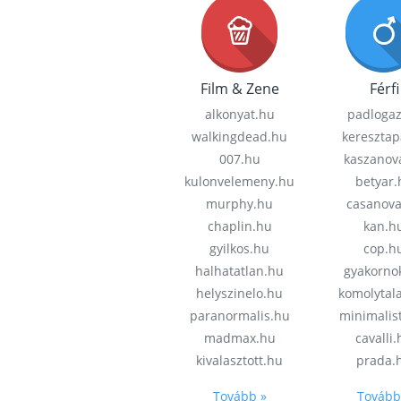
Film & Zene
Férfi
alkonyat.hu
padloga
walkingdead.hu
keresztap
007.hu
kaszanov
kulonvelemeny.hu
betyar.
murphy.hu
casanov
chaplin.hu
kan.h
gyilkos.hu
cop.h
halhatatlan.hu
gyakorno
helyszinelo.hu
komolytal
paranormalis.hu
minimalis
madmax.hu
cavalli
kivalasztott.hu
prada.
Tovább »
Tovább