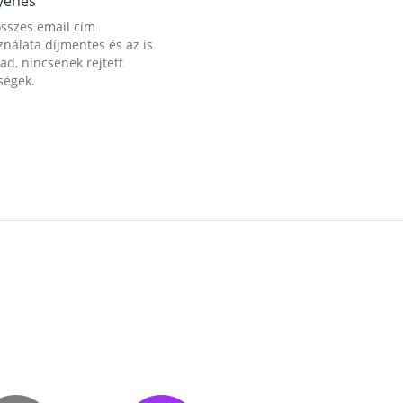
yenes
összes email cím
nálata díjmentes és az is
d, nincsenek rejtett
ségek.