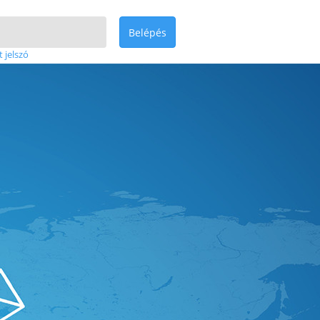
Belépés
t jelszó