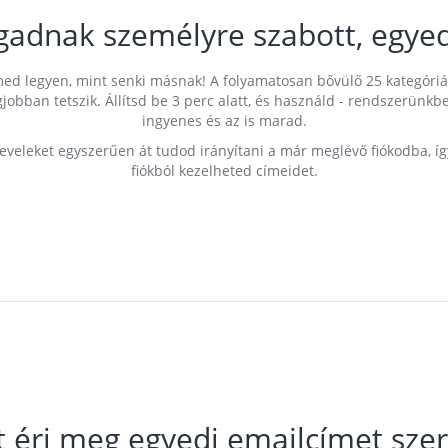
gadnak személyre szabott, egyed
címed legyen, mint senki másnak! A folyamatosan bővülő 25 kategóri
egjobban tetszik. Állítsd be 3 perc alatt, és használd - rendszerü
ingyenes és az is marad.
leveleket egyszerűen át tudod irányítani a már meglévő fiókodba, í
fiókból kezelheted címeidet.
t éri meg egyedi emailcímet szer