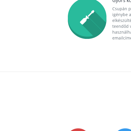
Gyors ko
Csupán p
igénybe a
elkészülté
teendőd v
használha
emailcím