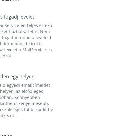
és fogadj levelet
ilService-en teljes értékű
eket hozhatsz létre. Nem
 fogadni tudod a leveleid
l fiókodban, de írni is
z levelet a MailService-es
idről.
den egy helyen
eld egyedi emailcímeidet
helyen, az elsődleges
kodban. Könnyebben
ekinthető, kényelmesebb,
 szükséges többször ki-be
ntkezni.