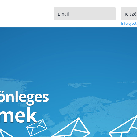
Elfelejtet
lönleges
ímek