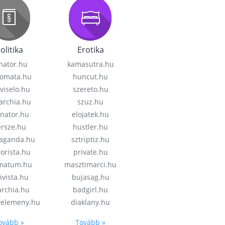
olitika
Erotika
nator.hu
kamasutra.hu
lomata.hu
huncut.hu
viselo.hu
szereto.hu
garchia.hu
szuz.hu
enator.hu
elojatek.hu
rsze.hu
hustler.hu
aganda.hu
sztriptiz.hu
rorista.hu
private.hu
imatum.hu
masztimarci.hu
ivista.hu
bujasag.hu
archia.hu
badgirl.hu
velemeny.hu
diaklany.hu
ovább »
Tovább »