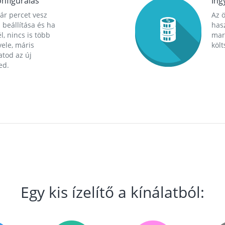
nfigurálás
Ing
ár percet vesz
Az 
 beállítása és ha
hasz
l, nincs is több
mara
ele, máris
költ
tod az új
ed.
Egy kis ízelítő a kínálatból: