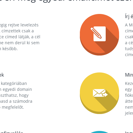
Írj 
gig rejtve levelezés
A Ma
 címzettek csak a
cím
ce címed látják, a cél
csak
me nem derül ki sem
a cé
m később.
tuds
címe
ek
Min
 kategóriában
Kez
n egyedi domain
egy 
aszthatsz, hogy
fió
hasd a számodra
átt
 megfelelőt.
nem
jele