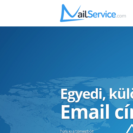
Egyedi, kü
Email c
Tűnj ki a tömegből!