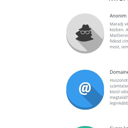
Anonim
Maradj vé
közben. A
MailServi
fiókod cí
most, se
Domain
Huszonöt
számtala
közül vál
megtalál
leginkább