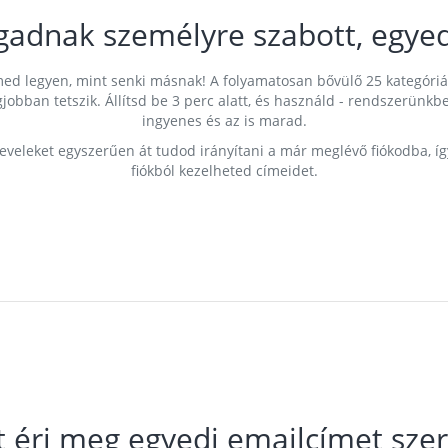
gadnak személyre szabott, egyed
címed legyen, mint senki másnak! A folyamatosan bővülő 25 kategóri
egjobban tetszik. Állítsd be 3 perc alatt, és használd - rendszerü
ingyenes és az is marad.
leveleket egyszerűen át tudod irányítani a már meglévő fiókodba, í
fiókból kezelheted címeidet.
t éri meg egyedi emailcímet szer