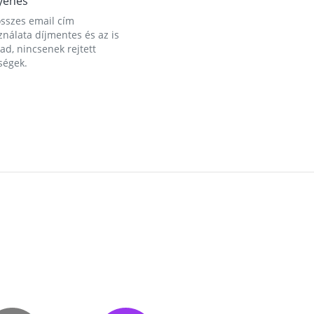
yenes
összes email cím
nálata díjmentes és az is
d, nincsenek rejtett
ségek.