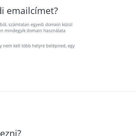
i emailcímet?
ából, számtalan egyedi domain közül
nkben mindegyik domain használata
gy nem kell több helyre belépned, egy
ezni?