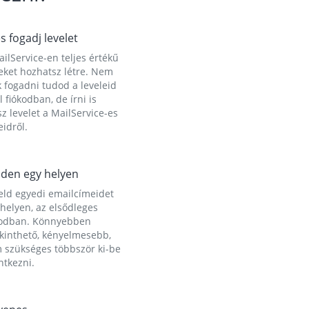
és fogadj levelet
ilService-en teljes értékű
eket hozhatsz létre. Nem
 fogadni tudod a leveleid
l fiókodban, de írni is
z levelet a MailService-es
idről.
den egy helyen
eld egyedi emailcímeidet
helyen, az elsődleges
kodban. Könnyebben
ekinthető, kényelmesebb,
 szükséges többször ki-be
ntkezni.