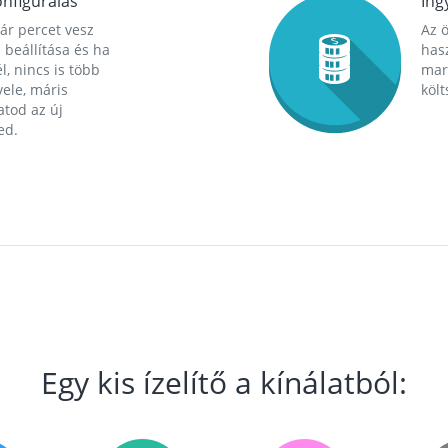
nfigurálás
Ing
ár percet vesz
Az 
 beállítása és ha
hasz
l, nincs is több
mara
ele, máris
költ
tod az új
ed.
Egy kis ízelítő a kínálatból: