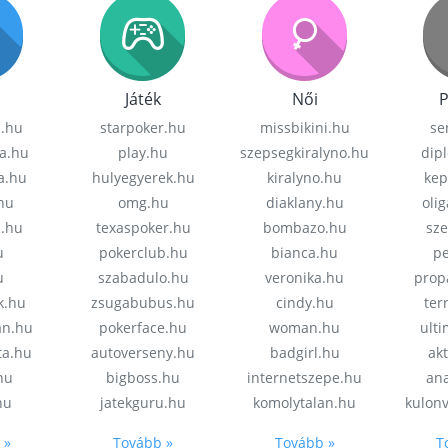
Játék
Női
P
z.hu
starpoker.hu
missbikini.hu
se
a.hu
play.hu
szepsegkiralyno.hu
dip
a.hu
hulyegyerek.hu
kiralyno.hu
kep
hu
omg.hu
diaklany.hu
oli
a.hu
texaspoker.hu
bombazo.hu
sz
u
pokerclub.hu
bianca.hu
pe
u
szabadulo.hu
veronika.hu
prop
k.hu
zsugabubus.hu
cindy.hu
ter
an.hu
pokerface.hu
woman.hu
ult
ta.hu
autoverseny.hu
badgirl.hu
akt
.hu
bigboss.hu
internetszepe.hu
an
hu
jatekguru.hu
komolytalan.hu
kulon
 »
Tovább »
Tovább »
T