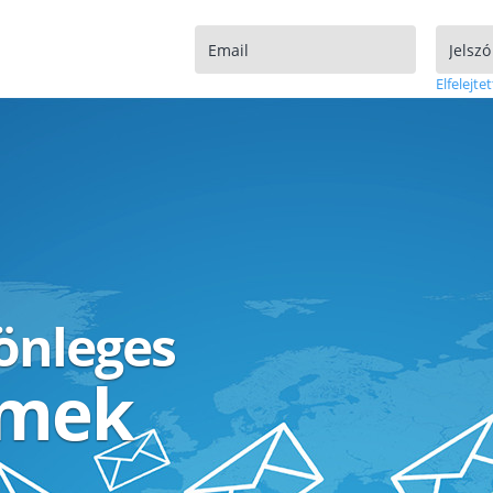
Elfelejtet
lönleges
ímek