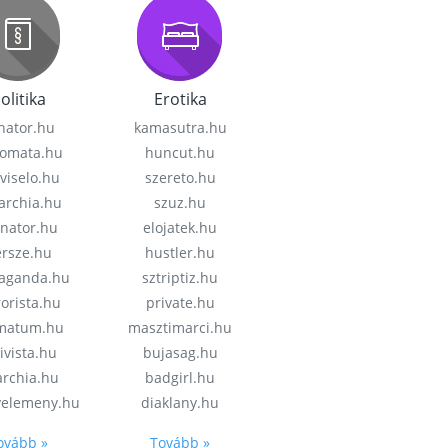
olitika
Erotika
nator.hu
kamasutra.hu
lomata.hu
huncut.hu
viselo.hu
szereto.hu
garchia.hu
szuz.hu
enator.hu
elojatek.hu
rsze.hu
hustler.hu
aganda.hu
sztriptiz.hu
rorista.hu
private.hu
imatum.hu
masztimarci.hu
ivista.hu
bujasag.hu
archia.hu
badgirl.hu
velemeny.hu
diaklany.hu
ovább »
Tovább »