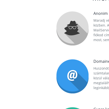
Anonim
Maradj vé
közben. A
MailServi
fiókod cí
most, se
Domain
Huszonöt
számtala
közül vál
megtalál
leginkább