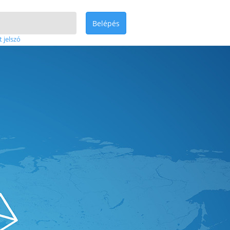
Belépés
t jelszó