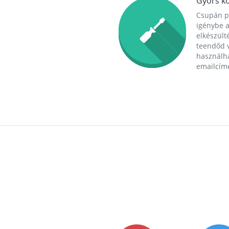
Gyors ko
Csupán p
igénybe a
elkészülté
teendőd v
használha
emailcím