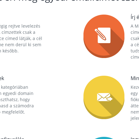
Írj 
gig rejtve levelezés
A Ma
 címzettek csak a
cím
ce címed látják, a cél
csak
me nem derül ki sem
a cé
m később.
tuds
címe
ek
Min
 kategóriában
Kez
n egyedi domain
egy 
aszthatsz, hogy
fió
hasd a számodra
átt
 megfelelőt.
nem
jele