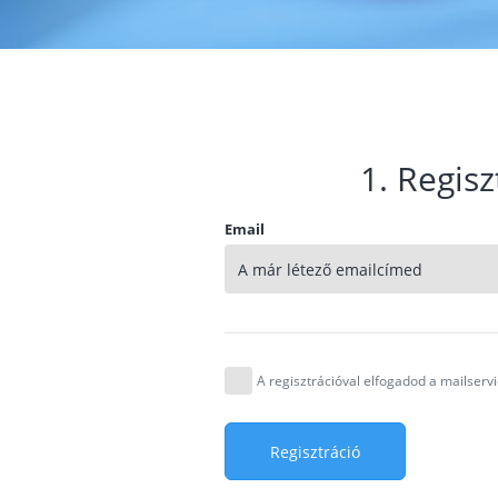
1. Regisz
Email
A regisztrációval elfogadod a mailser
Regisztráció