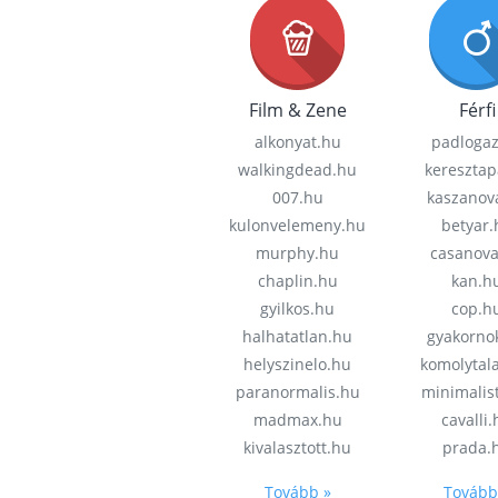
Film & Zene
Férfi
alkonyat.hu
padloga
walkingdead.hu
keresztap
007.hu
kaszanov
kulonvelemeny.hu
betyar.
murphy.hu
casanov
chaplin.hu
kan.h
gyilkos.hu
cop.h
halhatatlan.hu
gyakorno
helyszinelo.hu
komolytal
paranormalis.hu
minimalis
madmax.hu
cavalli
kivalasztott.hu
prada.
Tovább »
Tovább