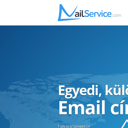
Egyedi, kü
Email c
Tűnj ki a tömegből!