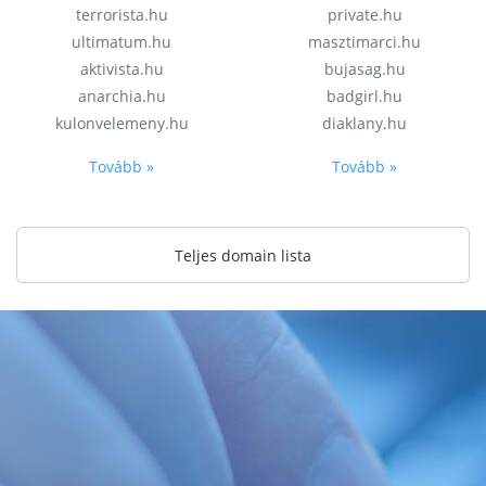
terrorista.hu
private.hu
ultimatum.hu
masztimarci.hu
aktivista.hu
bujasag.hu
anarchia.hu
badgirl.hu
kulonvelemeny.hu
diaklany.hu
Tovább »
Tovább »
Teljes domain lista