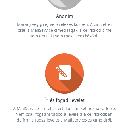
Anonim
Maradj végig rejtve levelezés közben. A címzettek
csak a MailService címed látják, a cél fiókod címe
nem derül ki sem most, sem később.
Írj és fogadj levelet
A MailService-en teljes értékű címeket hozhatsz létre.
Nem csak fogadni tudod a leveleid a cél fiókodban,
de írni is tudsz levelet a MailService-es címeidről.