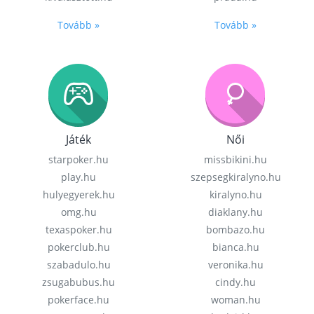
Tovább »
Tovább »
Játék
Női
starpoker.hu
missbikini.hu
play.hu
szepsegkiralyno.hu
hulyegyerek.hu
kiralyno.hu
omg.hu
diaklany.hu
texaspoker.hu
bombazo.hu
pokerclub.hu
bianca.hu
szabadulo.hu
veronika.hu
zsugabubus.hu
cindy.hu
pokerface.hu
woman.hu