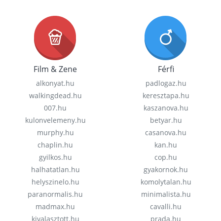
Film & Zene
Férfi
alkonyat.hu
padlogaz.hu
walkingdead.hu
keresztapa.hu
007.hu
kaszanova.hu
kulonvelemeny.hu
betyar.hu
murphy.hu
casanova.hu
chaplin.hu
kan.hu
gyilkos.hu
cop.hu
halhatatlan.hu
gyakornok.hu
helyszinelo.hu
komolytalan.hu
paranormalis.hu
minimalista.hu
madmax.hu
cavalli.hu
kivalasztott.hu
prada.hu