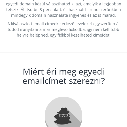
egyedi domain közül választhatod ki azt, amelyik a legjobban
tetszik. Állítsd be 3 perc alatt, és használd - rendszerünkben
mindegyik domain használata ingyenes és az is marad.
A kiválasztott email címedre érkező leveleket egyszerűen át
tudod irányítani a már meglévő fiókodba, így nem kell több
helyre belépned, egy fiókból kezelheted címeidet.
Miért éri meg egyedi
emailcímet szerezni?