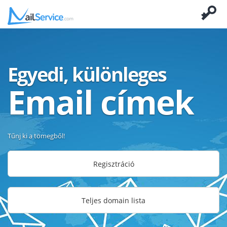
Egyedi, különleges
Email címek
Tűnj ki a tömegből!
Regisztráció
Teljes domain lista