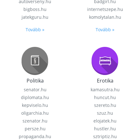
autoverseny.hu
badgirl.hu
bigboss.hu
internetszepe.hu
jatekguru.hu
komolytalan.hu
Tovább »
Tovább »
Politika
Erotika
senator.hu
kamasutra.hu
diplomata.hu
huncut.hu
kepviselo.hu
szereto.hu
oligarchia.hu
szuz.hu
szenator.hu
elojatek.hu
persze.hu
hustler.hu
propaganda.hu
sztriptiz.hu