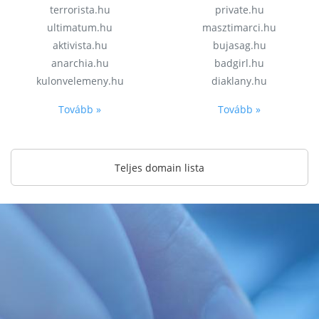
terrorista.hu
private.hu
ultimatum.hu
masztimarci.hu
aktivista.hu
bujasag.hu
anarchia.hu
badgirl.hu
kulonvelemeny.hu
diaklany.hu
Tovább »
Tovább »
Teljes domain lista