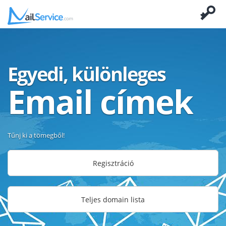
Egyedi, különleges
Email címek
Tűnj ki a tömegből!
Regisztráció
Teljes domain lista