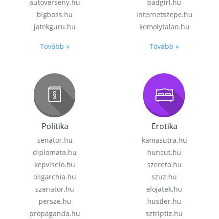
autoverseny.hu
badgirl.hu
bigboss.hu
internetszepe.hu
jatekguru.hu
komolytalan.hu
Tovább »
Tovább »
Politika
Erotika
senator.hu
kamasutra.hu
diplomata.hu
huncut.hu
kepviselo.hu
szereto.hu
oligarchia.hu
szuz.hu
szenator.hu
elojatek.hu
persze.hu
hustler.hu
propaganda.hu
sztriptiz.hu