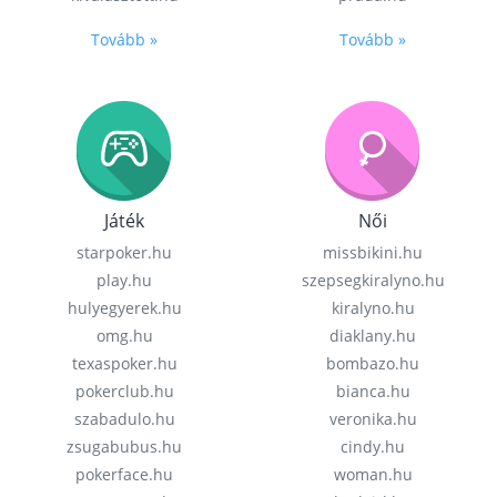
Tovább »
Tovább »
Játék
Női
starpoker.hu
missbikini.hu
play.hu
szepsegkiralyno.hu
hulyegyerek.hu
kiralyno.hu
omg.hu
diaklany.hu
texaspoker.hu
bombazo.hu
pokerclub.hu
bianca.hu
szabadulo.hu
veronika.hu
zsugabubus.hu
cindy.hu
pokerface.hu
woman.hu