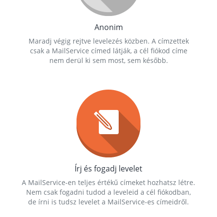
Anonim
Maradj végig rejtve levelezés közben. A címzettek
csak a MailService címed látják, a cél fiókod címe
nem derül ki sem most, sem később.
Írj és fogadj levelet
A MailService-en teljes értékű címeket hozhatsz létre.
Nem csak fogadni tudod a leveleid a cél fiókodban,
de írni is tudsz levelet a MailService-es címeidről.