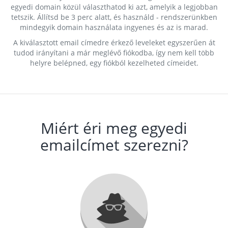
egyedi domain közül választhatod ki azt, amelyik a legjobban
tetszik. Állítsd be 3 perc alatt, és használd - rendszerünkben
mindegyik domain használata ingyenes és az is marad.
A kiválasztott email címedre érkező leveleket egyszerűen át
tudod irányítani a már meglévő fiókodba, így nem kell több
helyre belépned, egy fiókból kezelheted címeidet.
Miért éri meg egyedi
emailcímet szerezni?