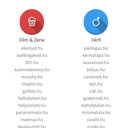
Film & Zene
Férfi
alkonyat.hu
padlogaz.hu
walkingdead.hu
keresztapa.hu
007.hu
kaszanova.hu
kulonvelemeny.hu
betyar.hu
murphy.hu
casanova.hu
chaplin.hu
kan.hu
gyilkos.hu
cop.hu
halhatatlan.hu
gyakornok.hu
helyszinelo.hu
komolytalan.hu
paranormalis.hu
minimalista.hu
madmax.hu
cavalli.hu
kivalasztott.hu
prada.hu