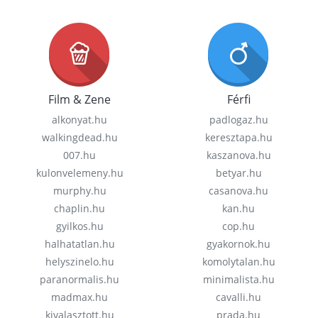
Film & Zene
Férfi
alkonyat.hu
padlogaz.hu
walkingdead.hu
keresztapa.hu
007.hu
kaszanova.hu
kulonvelemeny.hu
betyar.hu
murphy.hu
casanova.hu
chaplin.hu
kan.hu
gyilkos.hu
cop.hu
halhatatlan.hu
gyakornok.hu
helyszinelo.hu
komolytalan.hu
paranormalis.hu
minimalista.hu
madmax.hu
cavalli.hu
kivalasztott.hu
prada.hu