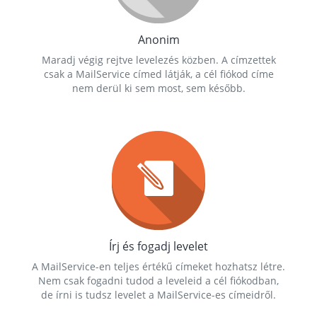
Anonim
Maradj végig rejtve levelezés közben. A címzettek
csak a MailService címed látják, a cél fiókod címe
nem derül ki sem most, sem később.
Írj és fogadj levelet
A MailService-en teljes értékű címeket hozhatsz létre.
Nem csak fogadni tudod a leveleid a cél fiókodban,
de írni is tudsz levelet a MailService-es címeidről.