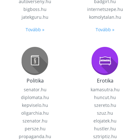
autoverseny.hu
badgirl.hu
bigboss.hu
internetszepe.hu
jatekguru.hu
komolytalan.hu
Tovább »
Tovább »
Politika
Erotika
senator.hu
kamasutra.hu
diplomata.hu
huncut.hu
kepviselo.hu
szereto.hu
oligarchia.hu
szuz.hu
szenator.hu
elojatek.hu
persze.hu
hustler.hu
propaganda.hu
sztriptiz.hu