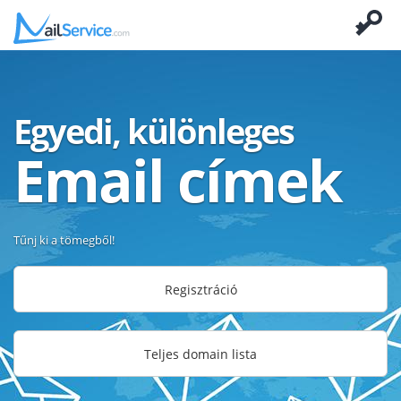
Egyedi, különleges
Email címek
Tűnj ki a tömegből!
Regisztráció
Teljes domain lista