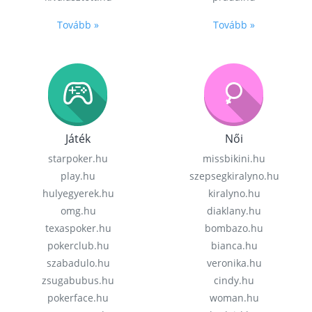
Tovább »
Tovább »
Játék
Női
starpoker.hu
missbikini.hu
play.hu
szepsegkiralyno.hu
hulyegyerek.hu
kiralyno.hu
omg.hu
diaklany.hu
texaspoker.hu
bombazo.hu
pokerclub.hu
bianca.hu
szabadulo.hu
veronika.hu
zsugabubus.hu
cindy.hu
pokerface.hu
woman.hu