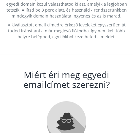
egyedi domain közül választhatod ki azt, amelyik a legjobban
tetszik. Állítsd be 3 perc alatt, és használd - rendszerünkben
mindegyik domain használata ingyenes és az is marad.
A kiválasztott email címedre érkező leveleket egyszerűen át
tudod irányítani a már meglévő fiókodba, így nem kell több
helyre belépned, egy fiókból kezelheted címeidet.
Miért éri meg egyedi
emailcímet szerezni?