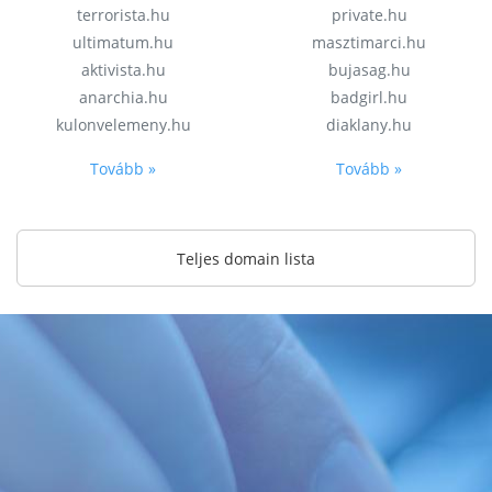
terrorista.hu
private.hu
ultimatum.hu
masztimarci.hu
aktivista.hu
bujasag.hu
anarchia.hu
badgirl.hu
kulonvelemeny.hu
diaklany.hu
Tovább »
Tovább »
Teljes domain lista