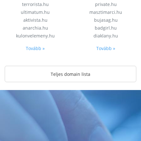
terrorista.hu
private.hu
ultimatum.hu
masztimarci.hu
aktivista.hu
bujasag.hu
anarchia.hu
badgirl.hu
kulonvelemeny.hu
diaklany.hu
Tovább »
Tovább »
Teljes domain lista