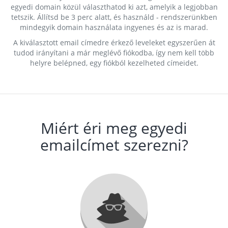
egyedi domain közül választhatod ki azt, amelyik a legjobban
tetszik. Állítsd be 3 perc alatt, és használd - rendszerünkben
mindegyik domain használata ingyenes és az is marad.
A kiválasztott email címedre érkező leveleket egyszerűen át
tudod irányítani a már meglévő fiókodba, így nem kell több
helyre belépned, egy fiókból kezelheted címeidet.
Miért éri meg egyedi
emailcímet szerezni?