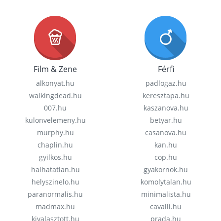
Film & Zene
Férfi
alkonyat.hu
padlogaz.hu
walkingdead.hu
keresztapa.hu
007.hu
kaszanova.hu
kulonvelemeny.hu
betyar.hu
murphy.hu
casanova.hu
chaplin.hu
kan.hu
gyilkos.hu
cop.hu
halhatatlan.hu
gyakornok.hu
helyszinelo.hu
komolytalan.hu
paranormalis.hu
minimalista.hu
madmax.hu
cavalli.hu
kivalasztott.hu
prada.hu