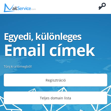
Egyedi, különleges
Email címek
Tűnj ki a tömegből!
Regisztráció
Teljes domain lista