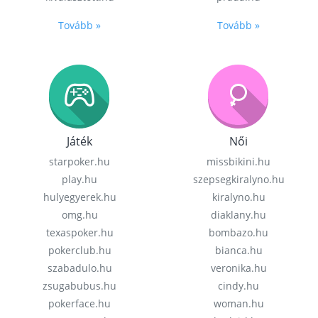
Tovább »
Tovább »
Játék
Női
starpoker.hu
missbikini.hu
play.hu
szepsegkiralyno.hu
hulyegyerek.hu
kiralyno.hu
omg.hu
diaklany.hu
texaspoker.hu
bombazo.hu
pokerclub.hu
bianca.hu
szabadulo.hu
veronika.hu
zsugabubus.hu
cindy.hu
pokerface.hu
woman.hu