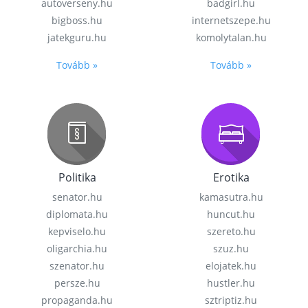
autoverseny.hu
badgirl.hu
bigboss.hu
internetszepe.hu
jatekguru.hu
komolytalan.hu
Tovább »
Tovább »
Politika
Erotika
senator.hu
kamasutra.hu
diplomata.hu
huncut.hu
kepviselo.hu
szereto.hu
oligarchia.hu
szuz.hu
szenator.hu
elojatek.hu
persze.hu
hustler.hu
propaganda.hu
sztriptiz.hu