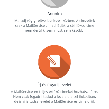
Anonim
Maradj végig rejtve levelezés közben. A címzettek
csak a MailService címed látják, a cél fiókod címe
nem derül ki sem most, sem később.
Írj és fogadj levelet
A MailService-en teljes értékű címeket hozhatsz létre.
Nem csak fogadni tudod a leveleid a cél fiókodban,
de írni is tudsz levelet a MailService-es címeidről.