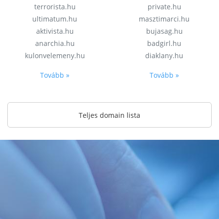
terrorista.hu
private.hu
ultimatum.hu
masztimarci.hu
aktivista.hu
bujasag.hu
anarchia.hu
badgirl.hu
kulonvelemeny.hu
diaklany.hu
Tovább »
Tovább »
Teljes domain lista