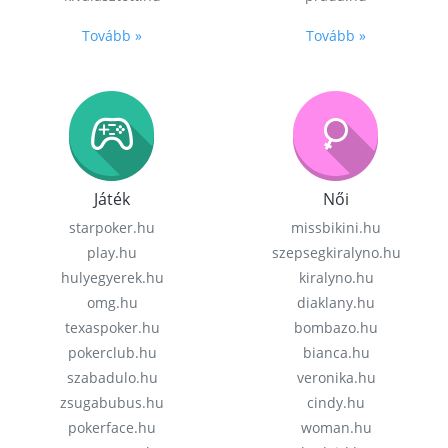
Tovább »
Tovább »
Játék
Női
starpoker.hu
missbikini.hu
play.hu
szepsegkiralyno.hu
hulyegyerek.hu
kiralyno.hu
omg.hu
diaklany.hu
texaspoker.hu
bombazo.hu
pokerclub.hu
bianca.hu
szabadulo.hu
veronika.hu
zsugabubus.hu
cindy.hu
pokerface.hu
woman.hu