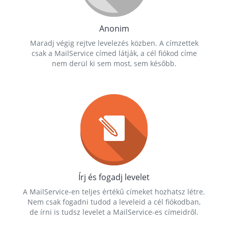
Anonim
Maradj végig rejtve levelezés közben. A címzettek
csak a MailService címed látják, a cél fiókod címe
nem derül ki sem most, sem később.
Írj és fogadj levelet
A MailService-en teljes értékű címeket hozhatsz létre.
Nem csak fogadni tudod a leveleid a cél fiókodban,
de írni is tudsz levelet a MailService-es címeidről.