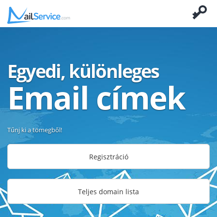
Egyedi, különleges
Email címek
Tűnj ki a tömegből!
Regisztráció
Teljes domain lista