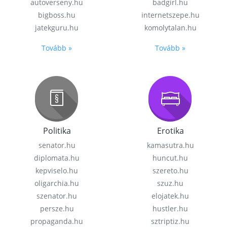
autoverseny.hu
badgirl.hu
bigboss.hu
internetszepe.hu
jatekguru.hu
komolytalan.hu
Tovább »
Tovább »
Politika
Erotika
senator.hu
kamasutra.hu
diplomata.hu
huncut.hu
kepviselo.hu
szereto.hu
oligarchia.hu
szuz.hu
szenator.hu
elojatek.hu
persze.hu
hustler.hu
propaganda.hu
sztriptiz.hu