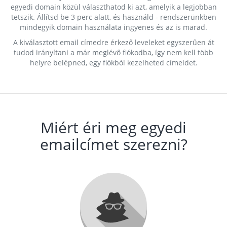
egyedi domain közül választhatod ki azt, amelyik a legjobban
tetszik. Állítsd be 3 perc alatt, és használd - rendszerünkben
mindegyik domain használata ingyenes és az is marad.
A kiválasztott email címedre érkező leveleket egyszerűen át
tudod irányítani a már meglévő fiókodba, így nem kell több
helyre belépned, egy fiókból kezelheted címeidet.
Miért éri meg egyedi
emailcímet szerezni?