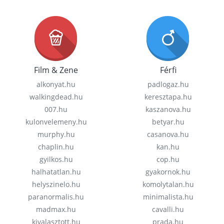
Film & Zene
Férfi
alkonyat.hu
padlogaz.hu
walkingdead.hu
keresztapa.hu
007.hu
kaszanova.hu
kulonvelemeny.hu
betyar.hu
murphy.hu
casanova.hu
chaplin.hu
kan.hu
gyilkos.hu
cop.hu
halhatatlan.hu
gyakornok.hu
helyszinelo.hu
komolytalan.hu
paranormalis.hu
minimalista.hu
madmax.hu
cavalli.hu
kivalasztott.hu
prada.hu