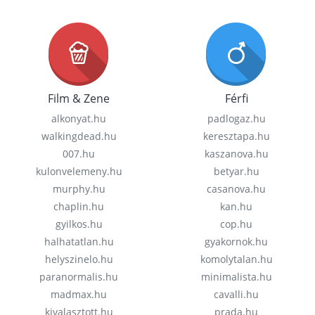
Film & Zene
Férfi
alkonyat.hu
padlogaz.hu
walkingdead.hu
keresztapa.hu
007.hu
kaszanova.hu
kulonvelemeny.hu
betyar.hu
murphy.hu
casanova.hu
chaplin.hu
kan.hu
gyilkos.hu
cop.hu
halhatatlan.hu
gyakornok.hu
helyszinelo.hu
komolytalan.hu
paranormalis.hu
minimalista.hu
madmax.hu
cavalli.hu
kivalasztott.hu
prada.hu