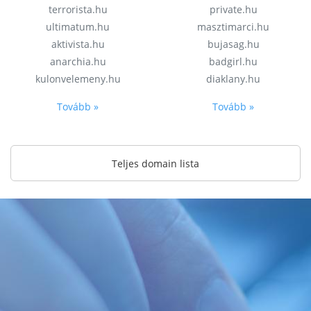
terrorista.hu
private.hu
ultimatum.hu
masztimarci.hu
aktivista.hu
bujasag.hu
anarchia.hu
badgirl.hu
kulonvelemeny.hu
diaklany.hu
Tovább »
Tovább »
Teljes domain lista