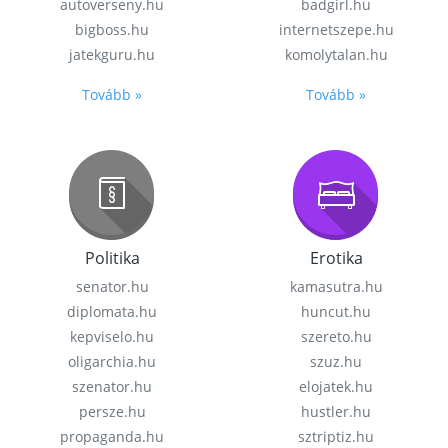
autoverseny.hu
badgirl.hu
bigboss.hu
internetszepe.hu
jatekguru.hu
komolytalan.hu
Tovább »
Tovább »
Politika
Erotika
senator.hu
kamasutra.hu
diplomata.hu
huncut.hu
kepviselo.hu
szereto.hu
oligarchia.hu
szuz.hu
szenator.hu
elojatek.hu
persze.hu
hustler.hu
propaganda.hu
sztriptiz.hu