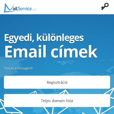
Egyedi, különleges
Email címek
Tűnj ki a tömegből!
Regisztráció
Teljes domain lista