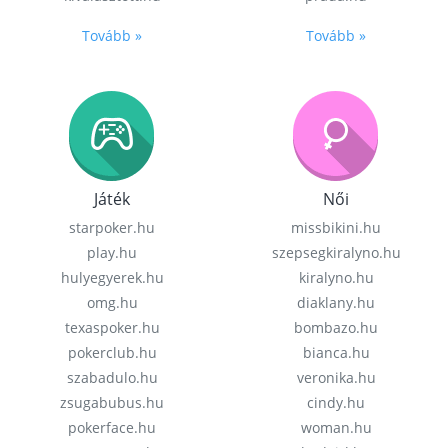
Tovább »
Tovább »
Játék
Női
starpoker.hu
missbikini.hu
play.hu
szepsegkiralyno.hu
hulyegyerek.hu
kiralyno.hu
omg.hu
diaklany.hu
texaspoker.hu
bombazo.hu
pokerclub.hu
bianca.hu
szabadulo.hu
veronika.hu
zsugabubus.hu
cindy.hu
pokerface.hu
woman.hu