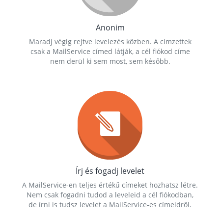
Anonim
Maradj végig rejtve levelezés közben. A címzettek
csak a MailService címed látják, a cél fiókod címe
nem derül ki sem most, sem később.
Írj és fogadj levelet
A MailService-en teljes értékű címeket hozhatsz létre.
Nem csak fogadni tudod a leveleid a cél fiókodban,
de írni is tudsz levelet a MailService-es címeidről.