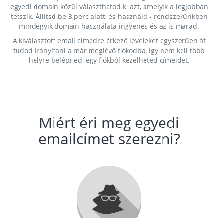
egyedi domain közül választhatod ki azt, amelyik a legjobban
tetszik. Állítsd be 3 perc alatt, és használd - rendszerünkben
mindegyik domain használata ingyenes és az is marad.
A kiválasztott email címedre érkező leveleket egyszerűen át
tudod irányítani a már meglévő fiókodba, így nem kell több
helyre belépned, egy fiókból kezelheted címeidet.
Miért éri meg egyedi
emailcímet szerezni?