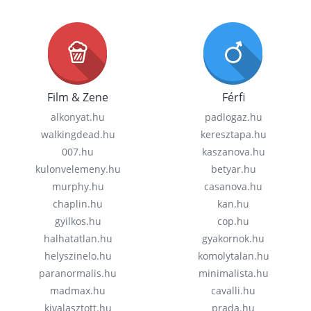
Film & Zene
Férfi
alkonyat.hu
padlogaz.hu
walkingdead.hu
keresztapa.hu
007.hu
kaszanova.hu
kulonvelemeny.hu
betyar.hu
murphy.hu
casanova.hu
chaplin.hu
kan.hu
gyilkos.hu
cop.hu
halhatatlan.hu
gyakornok.hu
helyszinelo.hu
komolytalan.hu
paranormalis.hu
minimalista.hu
madmax.hu
cavalli.hu
kivalasztott.hu
prada.hu