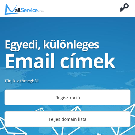
Egyedi, különleges
Email címek
Tűnj ki a tömegből!
Regisztráció
Teljes domain lista