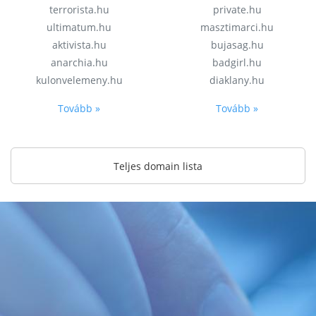
terrorista.hu
private.hu
ultimatum.hu
masztimarci.hu
aktivista.hu
bujasag.hu
anarchia.hu
badgirl.hu
kulonvelemeny.hu
diaklany.hu
Tovább »
Tovább »
Teljes domain lista