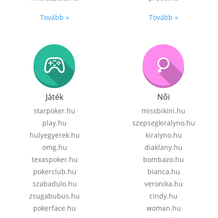
Tovább »
Tovább »
Játék
Női
starpoker.hu
missbikini.hu
play.hu
szepsegkiralyno.hu
hulyegyerek.hu
kiralyno.hu
omg.hu
diaklany.hu
texaspoker.hu
bombazo.hu
pokerclub.hu
bianca.hu
szabadulo.hu
veronika.hu
zsugabubus.hu
cindy.hu
pokerface.hu
woman.hu