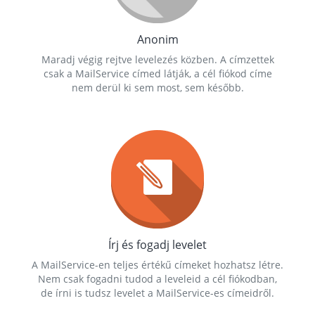
Anonim
Maradj végig rejtve levelezés közben. A címzettek
csak a MailService címed látják, a cél fiókod címe
nem derül ki sem most, sem később.
Írj és fogadj levelet
A MailService-en teljes értékű címeket hozhatsz létre.
Nem csak fogadni tudod a leveleid a cél fiókodban,
de írni is tudsz levelet a MailService-es címeidről.