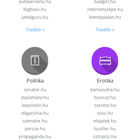
autoverseny.hu
badgirl.hu
bigboss.hu
internetszepe.hu
jatekguru.hu
komolytalan.hu
Tovább »
Tovább »
Politika
Erotika
senator.hu
kamasutra.hu
diplomata.hu
huncut.hu
kepviselo.hu
szereto.hu
oligarchia.hu
szuz.hu
szenator.hu
elojatek.hu
persze.hu
hustler.hu
propaganda.hu
sztriptiz.hu