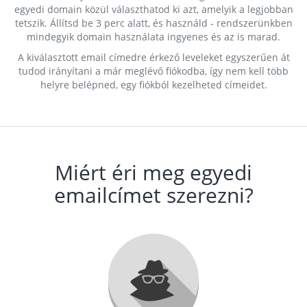
egyedi domain közül választhatod ki azt, amelyik a legjobban
tetszik. Állítsd be 3 perc alatt, és használd - rendszerünkben
mindegyik domain használata ingyenes és az is marad.
A kiválasztott email címedre érkező leveleket egyszerűen át
tudod irányítani a már meglévő fiókodba, így nem kell több
helyre belépned, egy fiókból kezelheted címeidet.
Miért éri meg egyedi
emailcímet szerezni?