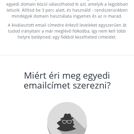
egyedi domain közül választhatod ki azt, amelyik a legjobban
tetszik. Állítsd be 3 perc alatt, és használd - rendszerünkben
mindegyik domain használata ingyenes és az is marad.
A kiválasztott email címedre érkező leveleket egyszerűen át
tudod irányítani a már meglévő fiókodba, így nem kell több
helyre belépned, egy fiókból kezelheted címeidet.
Miért éri meg egyedi
emailcímet szerezni?