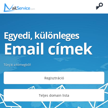
Egyedi, különleges
Email címek
Tűnj ki a tömegből!
Regisztráció
Teljes domain lista