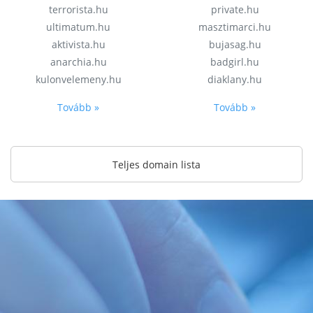
terrorista.hu
private.hu
ultimatum.hu
masztimarci.hu
aktivista.hu
bujasag.hu
anarchia.hu
badgirl.hu
kulonvelemeny.hu
diaklany.hu
Tovább »
Tovább »
Teljes domain lista