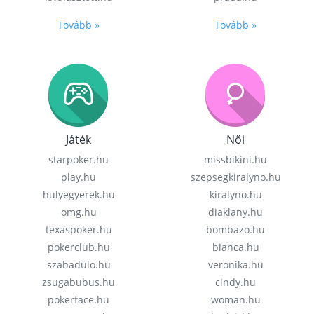
Tovább »
Tovább »
Játék
Női
starpoker.hu
missbikini.hu
play.hu
szepsegkiralyno.hu
hulyegyerek.hu
kiralyno.hu
omg.hu
diaklany.hu
texaspoker.hu
bombazo.hu
pokerclub.hu
bianca.hu
szabadulo.hu
veronika.hu
zsugabubus.hu
cindy.hu
pokerface.hu
woman.hu