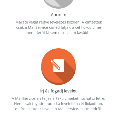
Anonim
Maradj végig rejtve levelezés közben. A címzettek
csak a MailService címed látják, a cél fiókod címe
nem derül ki sem most, sem később.
Írj és fogadj levelet
A MailService-en teljes értékű címeket hozhatsz létre.
Nem csak fogadni tudod a leveleid a cél fiókodban,
de írni is tudsz levelet a MailService-es címeidről.