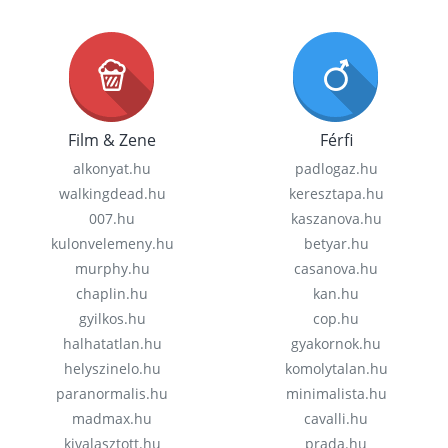
Film & Zene
Férfi
alkonyat.hu
padlogaz.hu
walkingdead.hu
keresztapa.hu
007.hu
kaszanova.hu
kulonvelemeny.hu
betyar.hu
murphy.hu
casanova.hu
chaplin.hu
kan.hu
gyilkos.hu
cop.hu
halhatatlan.hu
gyakornok.hu
helyszinelo.hu
komolytalan.hu
paranormalis.hu
minimalista.hu
madmax.hu
cavalli.hu
kivalasztott.hu
prada.hu