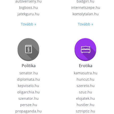
autoverseny.hu
badgirl.hu
bigboss.hu
internetszepe.hu
jatekguru.hu
komolytalan.hu
Tovább »
Tovább »
Politika
Erotika
senator.hu
kamasutra.hu
diplomata.hu
huncut.hu
kepviselo.hu
szereto.hu
oligarchia.hu
szuz.hu
szenator.hu
elojatek.hu
persze.hu
hustler.hu
propaganda.hu
sztriptiz.hu