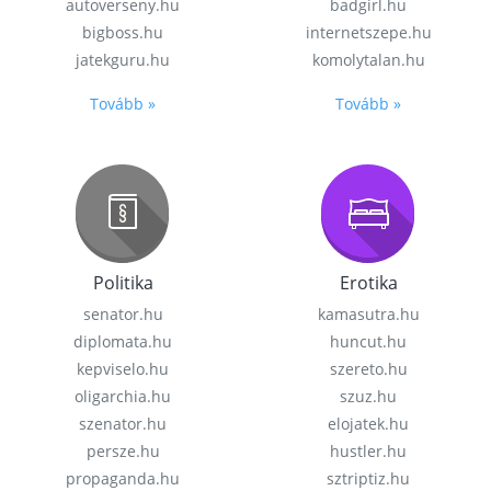
autoverseny.hu
badgirl.hu
bigboss.hu
internetszepe.hu
jatekguru.hu
komolytalan.hu
Tovább »
Tovább »
Politika
Erotika
senator.hu
kamasutra.hu
diplomata.hu
huncut.hu
kepviselo.hu
szereto.hu
oligarchia.hu
szuz.hu
szenator.hu
elojatek.hu
persze.hu
hustler.hu
propaganda.hu
sztriptiz.hu