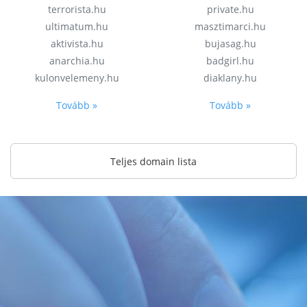
terrorista.hu
private.hu
ultimatum.hu
masztimarci.hu
aktivista.hu
bujasag.hu
anarchia.hu
badgirl.hu
kulonvelemeny.hu
diaklany.hu
Tovább »
Tovább »
Teljes domain lista