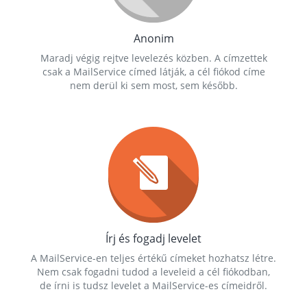
Anonim
Maradj végig rejtve levelezés közben. A címzettek
csak a MailService címed látják, a cél fiókod címe
nem derül ki sem most, sem később.
Írj és fogadj levelet
A MailService-en teljes értékű címeket hozhatsz létre.
Nem csak fogadni tudod a leveleid a cél fiókodban,
de írni is tudsz levelet a MailService-es címeidről.