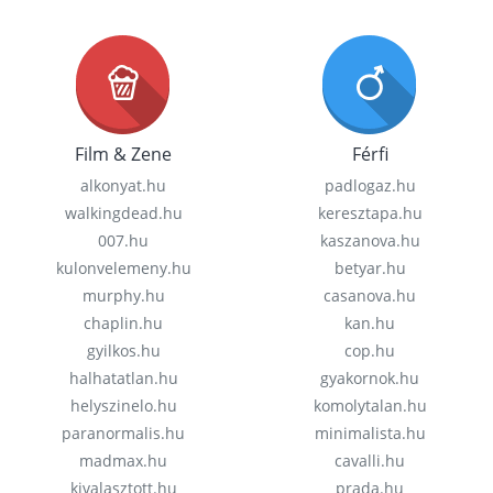
Film & Zene
Férfi
alkonyat.hu
padlogaz.hu
walkingdead.hu
keresztapa.hu
007.hu
kaszanova.hu
kulonvelemeny.hu
betyar.hu
murphy.hu
casanova.hu
chaplin.hu
kan.hu
gyilkos.hu
cop.hu
halhatatlan.hu
gyakornok.hu
helyszinelo.hu
komolytalan.hu
paranormalis.hu
minimalista.hu
madmax.hu
cavalli.hu
kivalasztott.hu
prada.hu