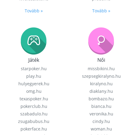
Tovább »
Tovább »
Játék
Női
starpoker.hu
missbikini.hu
play.hu
szepsegkiralyno.hu
hulyegyerek.hu
kiralyno.hu
omg.hu
diaklany.hu
texaspoker.hu
bombazo.hu
pokerclub.hu
bianca.hu
szabadulo.hu
veronika.hu
zsugabubus.hu
cindy.hu
pokerface.hu
woman.hu