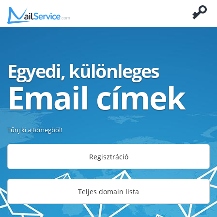
Egyedi, különleges
Email címek
Tűnj ki a tömegből!
Regisztráció
Teljes domain lista