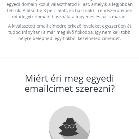
egyedi domain közül választhatod ki azt, amelyik a legjobban
tetszik. Állítsd be 3 perc alatt, és használd - rendszerünkben
mindegyik domain használata ingyenes és az is marad.
A kiválasztott email címedre érkező leveleket egyszerűen át
tudod irányítani a már meglévő fiókodba, így nem kell több
helyre belépned, egy fiókból kezelheted címeidet.
Miért éri meg egyedi
emailcímet szerezni?