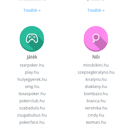
Tovább »
Tovább »
Játék
Női
starpoker.hu
missbikini.hu
play.hu
szepsegkiralyno.hu
hulyegyerek.hu
kiralyno.hu
omg.hu
diaklany.hu
texaspoker.hu
bombazo.hu
pokerclub.hu
bianca.hu
szabadulo.hu
veronika.hu
zsugabubus.hu
cindy.hu
pokerface.hu
woman.hu