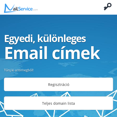
Egyedi, különleges
Email címek
Tűnj ki a tömegből!
Regisztráció
Teljes domain lista