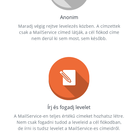
Anonim
Maradj végig rejtve levelezés közben. A címzettek
csak a MailService címed látják, a cél fiókod címe
nem derül ki sem most, sem később.
Írj és fogadj levelet
A MailService-en teljes értékű címeket hozhatsz létre.
Nem csak fogadni tudod a leveleid a cél fiókodban,
de írni is tudsz levelet a MailService-es címeidről.