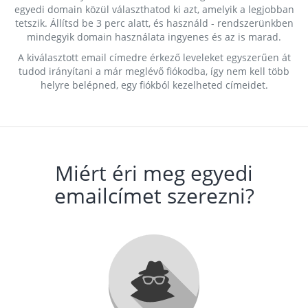
egyedi domain közül választhatod ki azt, amelyik a legjobban
tetszik. Állítsd be 3 perc alatt, és használd - rendszerünkben
mindegyik domain használata ingyenes és az is marad.
A kiválasztott email címedre érkező leveleket egyszerűen át
tudod irányítani a már meglévő fiókodba, így nem kell több
helyre belépned, egy fiókból kezelheted címeidet.
Miért éri meg egyedi
emailcímet szerezni?