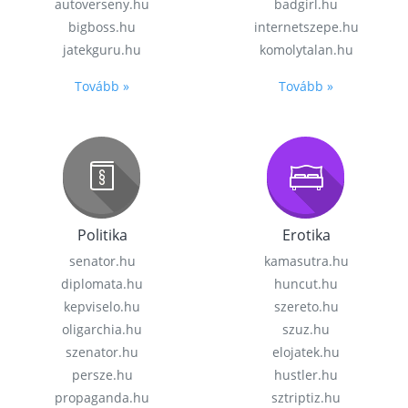
autoverseny.hu
badgirl.hu
bigboss.hu
internetszepe.hu
jatekguru.hu
komolytalan.hu
Tovább »
Tovább »
Politika
Erotika
senator.hu
kamasutra.hu
diplomata.hu
huncut.hu
kepviselo.hu
szereto.hu
oligarchia.hu
szuz.hu
szenator.hu
elojatek.hu
persze.hu
hustler.hu
propaganda.hu
sztriptiz.hu