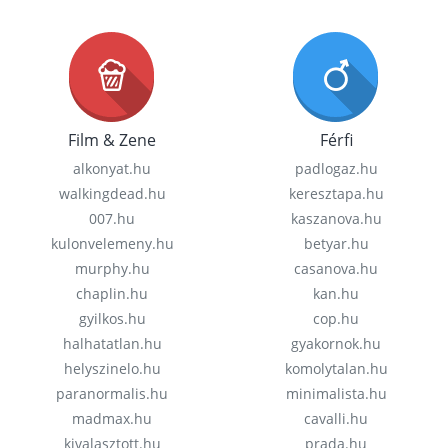
Film & Zene
Férfi
alkonyat.hu
padlogaz.hu
walkingdead.hu
keresztapa.hu
007.hu
kaszanova.hu
kulonvelemeny.hu
betyar.hu
murphy.hu
casanova.hu
chaplin.hu
kan.hu
gyilkos.hu
cop.hu
halhatatlan.hu
gyakornok.hu
helyszinelo.hu
komolytalan.hu
paranormalis.hu
minimalista.hu
madmax.hu
cavalli.hu
kivalasztott.hu
prada.hu