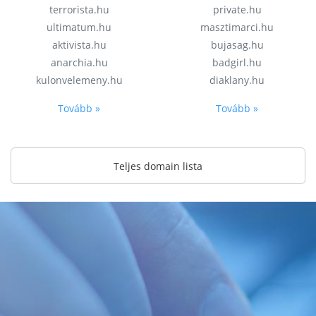
terrorista.hu
private.hu
ultimatum.hu
masztimarci.hu
aktivista.hu
bujasag.hu
anarchia.hu
badgirl.hu
kulonvelemeny.hu
diaklany.hu
Tovább »
Tovább »
Teljes domain lista