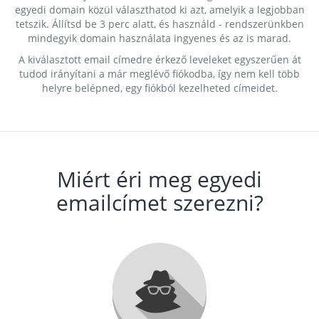
egyedi domain közül választhatod ki azt, amelyik a legjobban
tetszik. Állítsd be 3 perc alatt, és használd - rendszerünkben
mindegyik domain használata ingyenes és az is marad.
A kiválasztott email címedre érkező leveleket egyszerűen át
tudod irányítani a már meglévő fiókodba, így nem kell több
helyre belépned, egy fiókból kezelheted címeidet.
Miért éri meg egyedi
emailcímet szerezni?