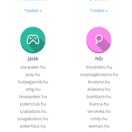
Tovább »
Tovább »
Játék
Női
starpoker.hu
missbikini.hu
play.hu
szepsegkiralyno.hu
hulyegyerek.hu
kiralyno.hu
omg.hu
diaklany.hu
texaspoker.hu
bombazo.hu
pokerclub.hu
bianca.hu
szabadulo.hu
veronika.hu
zsugabubus.hu
cindy.hu
pokerface.hu
woman.hu