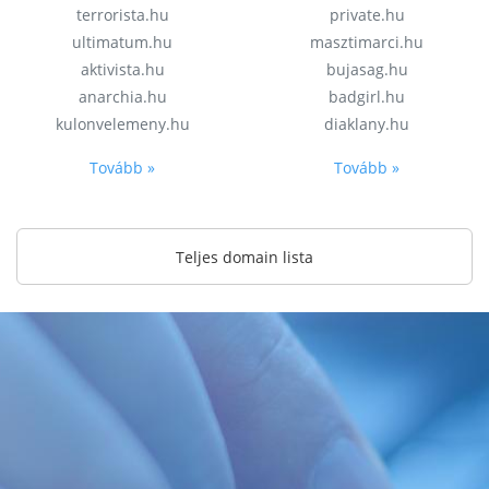
terrorista.hu
private.hu
ultimatum.hu
masztimarci.hu
aktivista.hu
bujasag.hu
anarchia.hu
badgirl.hu
kulonvelemeny.hu
diaklany.hu
Tovább »
Tovább »
Teljes domain lista