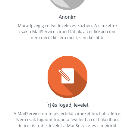
Anonim
Maradj végig rejtve levelezés közben. A címzettek
csak a MailService címed látják, a cél fiókod címe
nem derül ki sem most, sem később.
Írj és fogadj levelet
A MailService-en teljes értékű címeket hozhatsz létre.
Nem csak fogadni tudod a leveleid a cél fiókodban,
de írni is tudsz levelet a MailService-es címeidről.