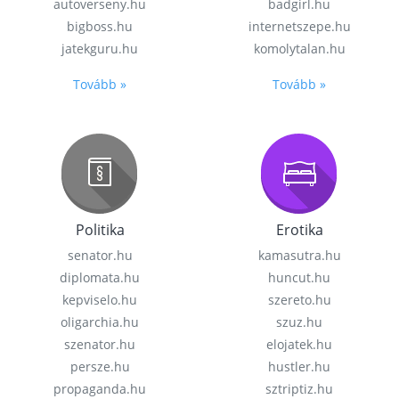
autoverseny.hu
badgirl.hu
bigboss.hu
internetszepe.hu
jatekguru.hu
komolytalan.hu
Tovább »
Tovább »
Politika
Erotika
senator.hu
kamasutra.hu
diplomata.hu
huncut.hu
kepviselo.hu
szereto.hu
oligarchia.hu
szuz.hu
szenator.hu
elojatek.hu
persze.hu
hustler.hu
propaganda.hu
sztriptiz.hu