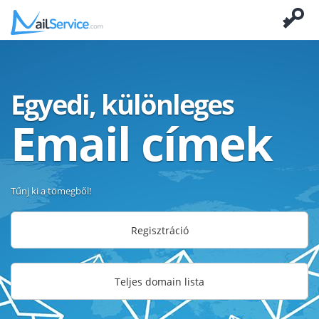
Egyedi, különleges
Email címek
Tűnj ki a tömegből!
Regisztráció
Teljes domain lista