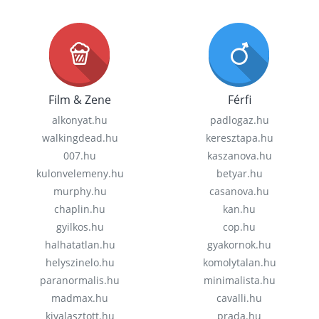
Film & Zene
Férfi
alkonyat.hu
padlogaz.hu
walkingdead.hu
keresztapa.hu
007.hu
kaszanova.hu
kulonvelemeny.hu
betyar.hu
murphy.hu
casanova.hu
chaplin.hu
kan.hu
gyilkos.hu
cop.hu
halhatatlan.hu
gyakornok.hu
helyszinelo.hu
komolytalan.hu
paranormalis.hu
minimalista.hu
madmax.hu
cavalli.hu
kivalasztott.hu
prada.hu