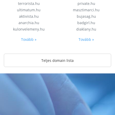
terrorista.hu
private.hu
ultimatum.hu
masztimarci.hu
aktivista.hu
bujasag.hu
anarchia.hu
badgirl.hu
kulonvelemeny.hu
diaklany.hu
Tovább »
Tovább »
Teljes domain lista