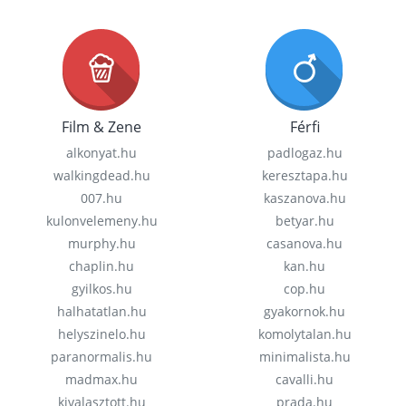
Film & Zene
Férfi
alkonyat.hu
padlogaz.hu
walkingdead.hu
keresztapa.hu
007.hu
kaszanova.hu
kulonvelemeny.hu
betyar.hu
murphy.hu
casanova.hu
chaplin.hu
kan.hu
gyilkos.hu
cop.hu
halhatatlan.hu
gyakornok.hu
helyszinelo.hu
komolytalan.hu
paranormalis.hu
minimalista.hu
madmax.hu
cavalli.hu
kivalasztott.hu
prada.hu