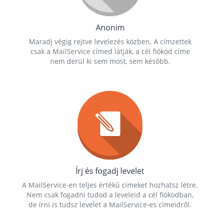
Anonim
Maradj végig rejtve levelezés közben. A címzettek
csak a MailService címed látják, a cél fiókod címe
nem derül ki sem most, sem később.
Írj és fogadj levelet
A MailService-en teljes értékű címeket hozhatsz létre.
Nem csak fogadni tudod a leveleid a cél fiókodban,
de írni is tudsz levelet a MailService-es címeidről.