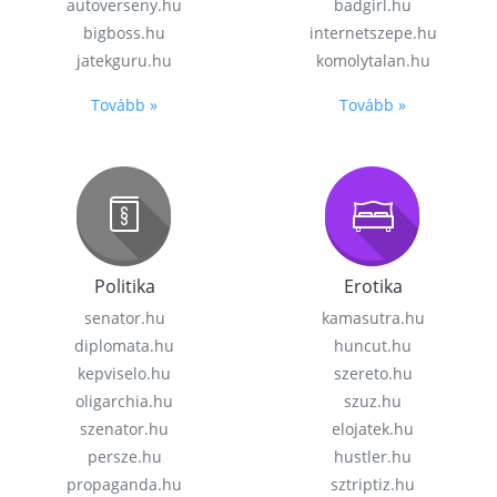
autoverseny.hu
badgirl.hu
bigboss.hu
internetszepe.hu
jatekguru.hu
komolytalan.hu
Tovább »
Tovább »
Politika
Erotika
senator.hu
kamasutra.hu
diplomata.hu
huncut.hu
kepviselo.hu
szereto.hu
oligarchia.hu
szuz.hu
szenator.hu
elojatek.hu
persze.hu
hustler.hu
propaganda.hu
sztriptiz.hu