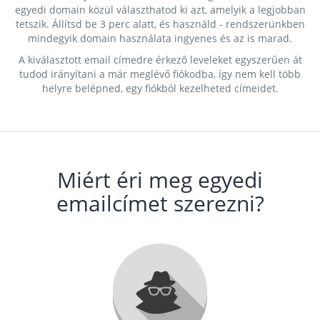
egyedi domain közül választhatod ki azt, amelyik a legjobban
tetszik. Állítsd be 3 perc alatt, és használd - rendszerünkben
mindegyik domain használata ingyenes és az is marad.
A kiválasztott email címedre érkező leveleket egyszerűen át
tudod irányítani a már meglévő fiókodba, így nem kell több
helyre belépned, egy fiókból kezelheted címeidet.
Miért éri meg egyedi
emailcímet szerezni?