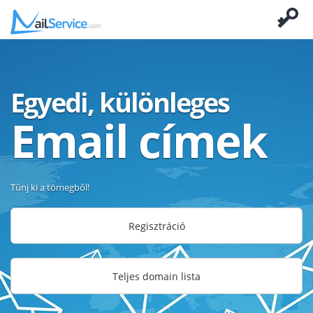
Egyedi, különleges
Email címek
Tűnj ki a tömegből!
Regisztráció
Teljes domain lista