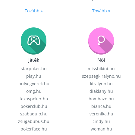
Tovább »
Tovább »
Játék
Női
starpoker.hu
missbikini.hu
play.hu
szepsegkiralyno.hu
hulyegyerek.hu
kiralyno.hu
omg.hu
diaklany.hu
texaspoker.hu
bombazo.hu
pokerclub.hu
bianca.hu
szabadulo.hu
veronika.hu
zsugabubus.hu
cindy.hu
pokerface.hu
woman.hu