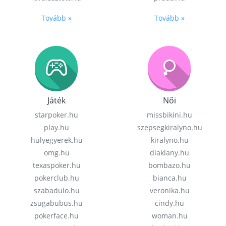
Tovább »
Tovább »
Játék
Női
starpoker.hu
missbikini.hu
play.hu
szepsegkiralyno.hu
hulyegyerek.hu
kiralyno.hu
omg.hu
diaklany.hu
texaspoker.hu
bombazo.hu
pokerclub.hu
bianca.hu
szabadulo.hu
veronika.hu
zsugabubus.hu
cindy.hu
pokerface.hu
woman.hu