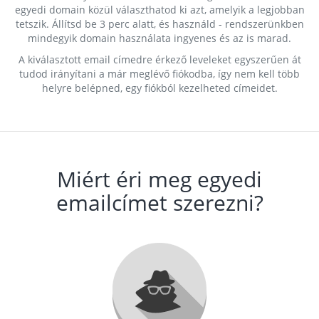
egyedi domain közül választhatod ki azt, amelyik a legjobban
tetszik. Állítsd be 3 perc alatt, és használd - rendszerünkben
mindegyik domain használata ingyenes és az is marad.
A kiválasztott email címedre érkező leveleket egyszerűen át
tudod irányítani a már meglévő fiókodba, így nem kell több
helyre belépned, egy fiókból kezelheted címeidet.
Miért éri meg egyedi
emailcímet szerezni?