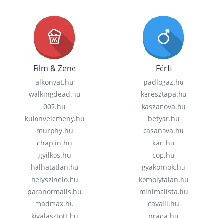
Film & Zene
Férfi
alkonyat.hu
padlogaz.hu
walkingdead.hu
keresztapa.hu
007.hu
kaszanova.hu
kulonvelemeny.hu
betyar.hu
murphy.hu
casanova.hu
chaplin.hu
kan.hu
gyilkos.hu
cop.hu
halhatatlan.hu
gyakornok.hu
helyszinelo.hu
komolytalan.hu
paranormalis.hu
minimalista.hu
madmax.hu
cavalli.hu
kivalasztott.hu
prada.hu