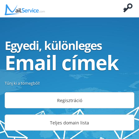
Egyedi, különleges
Email címek
Tűnj ki a tömegből!
Regisztráció
Teljes domain lista