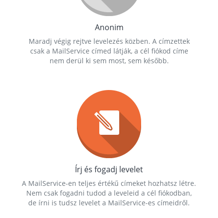
Anonim
Maradj végig rejtve levelezés közben. A címzettek
csak a MailService címed látják, a cél fiókod címe
nem derül ki sem most, sem később.
Írj és fogadj levelet
A MailService-en teljes értékű címeket hozhatsz létre.
Nem csak fogadni tudod a leveleid a cél fiókodban,
de írni is tudsz levelet a MailService-es címeidről.