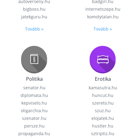
autoverseny.hu
badgirl.hu
bigboss.hu
internetszepe.hu
jatekguru.hu
komolytalan.hu
Tovább »
Tovább »
Politika
Erotika
senator.hu
kamasutra.hu
diplomata.hu
huncut.hu
kepviselo.hu
szereto.hu
oligarchia.hu
szuz.hu
szenator.hu
elojatek.hu
persze.hu
hustler.hu
propaganda.hu
sztriptiz.hu