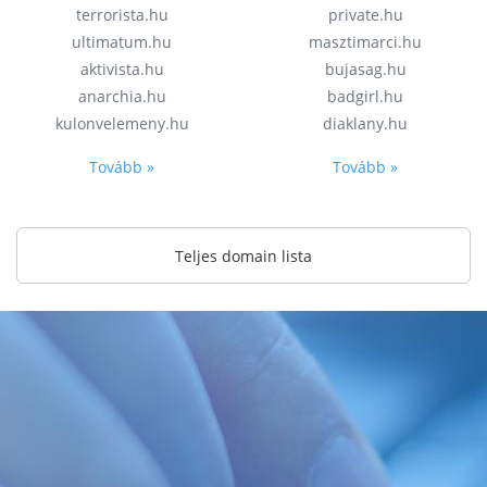
terrorista.hu
private.hu
ultimatum.hu
masztimarci.hu
aktivista.hu
bujasag.hu
anarchia.hu
badgirl.hu
kulonvelemeny.hu
diaklany.hu
Tovább »
Tovább »
Teljes domain lista