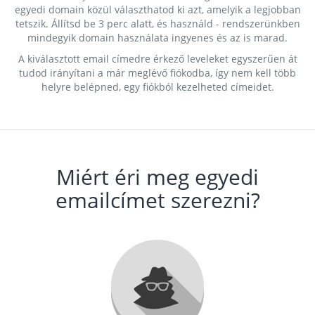
egyedi domain közül választhatod ki azt, amelyik a legjobban
tetszik. Állítsd be 3 perc alatt, és használd - rendszerünkben
mindegyik domain használata ingyenes és az is marad.
A kiválasztott email címedre érkező leveleket egyszerűen át
tudod irányítani a már meglévő fiókodba, így nem kell több
helyre belépned, egy fiókból kezelheted címeidet.
Miért éri meg egyedi
emailcímet szerezni?