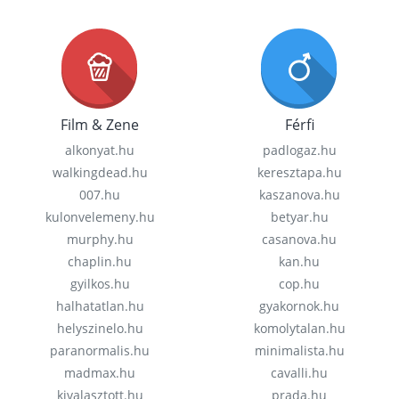
Film & Zene
Férfi
alkonyat.hu
padlogaz.hu
walkingdead.hu
keresztapa.hu
007.hu
kaszanova.hu
kulonvelemeny.hu
betyar.hu
murphy.hu
casanova.hu
chaplin.hu
kan.hu
gyilkos.hu
cop.hu
halhatatlan.hu
gyakornok.hu
helyszinelo.hu
komolytalan.hu
paranormalis.hu
minimalista.hu
madmax.hu
cavalli.hu
kivalasztott.hu
prada.hu