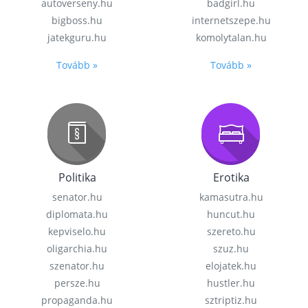
autoverseny.hu
badgirl.hu
bigboss.hu
internetszepe.hu
jatekguru.hu
komolytalan.hu
Tovább »
Tovább »
Politika
Erotika
senator.hu
kamasutra.hu
diplomata.hu
huncut.hu
kepviselo.hu
szereto.hu
oligarchia.hu
szuz.hu
szenator.hu
elojatek.hu
persze.hu
hustler.hu
propaganda.hu
sztriptiz.hu