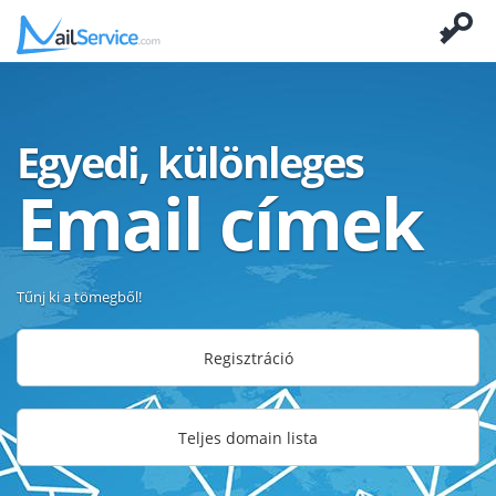
Egyedi, különleges
Email címek
Tűnj ki a tömegből!
Regisztráció
Teljes domain lista