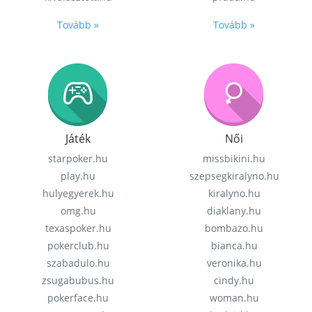
Tovább »
Tovább »
Játék
Női
starpoker.hu
missbikini.hu
play.hu
szepsegkiralyno.hu
hulyegyerek.hu
kiralyno.hu
omg.hu
diaklany.hu
texaspoker.hu
bombazo.hu
pokerclub.hu
bianca.hu
szabadulo.hu
veronika.hu
zsugabubus.hu
cindy.hu
pokerface.hu
woman.hu