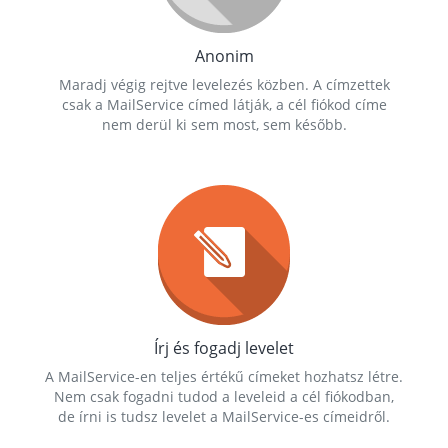
Anonim
Maradj végig rejtve levelezés közben. A címzettek
csak a MailService címed látják, a cél fiókod címe
nem derül ki sem most, sem később.
Írj és fogadj levelet
A MailService-en teljes értékű címeket hozhatsz létre.
Nem csak fogadni tudod a leveleid a cél fiókodban,
de írni is tudsz levelet a MailService-es címeidről.