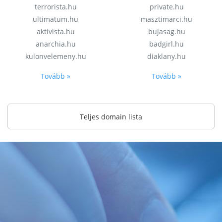
terrorista.hu
private.hu
ultimatum.hu
masztimarci.hu
aktivista.hu
bujasag.hu
anarchia.hu
badgirl.hu
kulonvelemeny.hu
diaklany.hu
Tovább »
Tovább »
Teljes domain lista