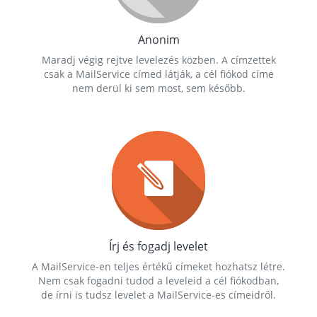
Anonim
Maradj végig rejtve levelezés közben. A címzettek
csak a MailService címed látják, a cél fiókod címe
nem derül ki sem most, sem később.
Írj és fogadj levelet
A MailService-en teljes értékű címeket hozhatsz létre.
Nem csak fogadni tudod a leveleid a cél fiókodban,
de írni is tudsz levelet a MailService-es címeidről.