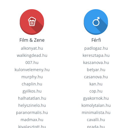
Film & Zene
Férfi
alkonyat.hu
padlogaz.hu
walkingdead.hu
keresztapa.hu
007.hu
kaszanova.hu
kulonvelemeny.hu
betyar.hu
murphy.hu
casanova.hu
chaplin.hu
kan.hu
gyilkos.hu
cop.hu
halhatatlan.hu
gyakornok.hu
helyszinelo.hu
komolytalan.hu
paranormalis.hu
minimalista.hu
madmax.hu
cavalli.hu
kivalasztott.hu
prada.hu