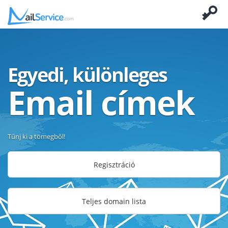
Egyedi, különleges
Email címek
Tűnj ki a tömegből!
Regisztráció
Teljes domain lista