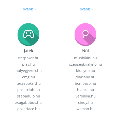
Tovább »
Tovább »
Játék
Női
starpoker.hu
missbikini.hu
play.hu
szepsegkiralyno.hu
hulyegyerek.hu
kiralyno.hu
omg.hu
diaklany.hu
texaspoker.hu
bombazo.hu
pokerclub.hu
bianca.hu
szabadulo.hu
veronika.hu
zsugabubus.hu
cindy.hu
pokerface.hu
woman.hu