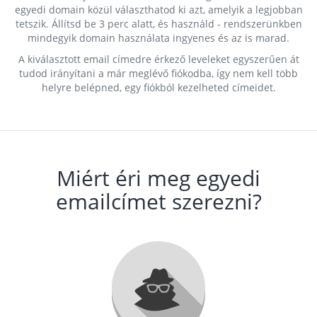
egyedi domain közül választhatod ki azt, amelyik a legjobban
tetszik. Állítsd be 3 perc alatt, és használd - rendszerünkben
mindegyik domain használata ingyenes és az is marad.
A kiválasztott email címedre érkező leveleket egyszerűen át
tudod irányítani a már meglévő fiókodba, így nem kell több
helyre belépned, egy fiókból kezelheted címeidet.
Miért éri meg egyedi
emailcímet szerezni?