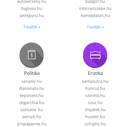
autoverseny.hu
badgirl.hu
bigboss.hu
internetszepe.hu
jatekguru.hu
komolytalan.hu
Tovább »
Tovább »
Politika
Erotika
senator.hu
kamasutra.hu
diplomata.hu
huncut.hu
kepviselo.hu
szereto.hu
oligarchia.hu
szuz.hu
szenator.hu
elojatek.hu
persze.hu
hustler.hu
propaganda.hu
sztriptiz.hu