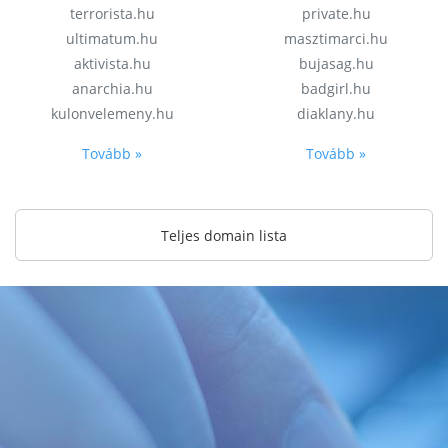
terrorista.hu
private.hu
ultimatum.hu
masztimarci.hu
aktivista.hu
bujasag.hu
anarchia.hu
badgirl.hu
kulonvelemeny.hu
diaklany.hu
Tovább »
Tovább »
Teljes domain lista