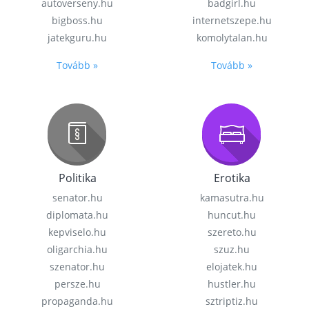
autoverseny.hu
badgirl.hu
bigboss.hu
internetszepe.hu
jatekguru.hu
komolytalan.hu
Tovább »
Tovább »
Politika
Erotika
senator.hu
kamasutra.hu
diplomata.hu
huncut.hu
kepviselo.hu
szereto.hu
oligarchia.hu
szuz.hu
szenator.hu
elojatek.hu
persze.hu
hustler.hu
propaganda.hu
sztriptiz.hu