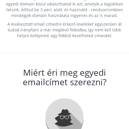
egyedi domain közül választhatod ki azt, amelyik a legjobban
tetszik. Állítsd be 3 perc alatt, és használd - rendszerünkben
mindegyik domain használata ingyenes és az is marad.
A kiválasztott email címedre érkező leveleket egyszerűen át
tudod irányítani a már meglévő fiókodba, így nem kell több
helyre belépned, egy fiókból kezelheted címeidet.
Miért éri meg egyedi
emailcímet szerezni?