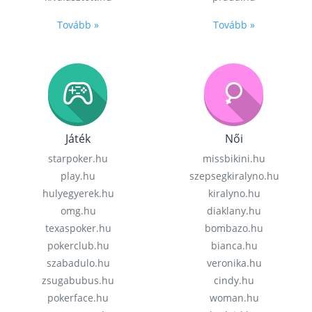
Tovább »
Tovább »
Játék
Női
starpoker.hu
missbikini.hu
play.hu
szepsegkiralyno.hu
hulyegyerek.hu
kiralyno.hu
omg.hu
diaklany.hu
texaspoker.hu
bombazo.hu
pokerclub.hu
bianca.hu
szabadulo.hu
veronika.hu
zsugabubus.hu
cindy.hu
pokerface.hu
woman.hu