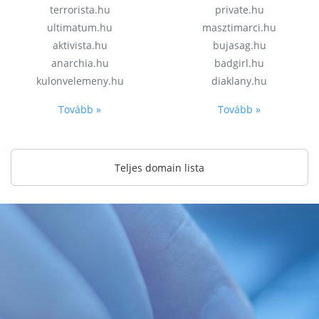
terrorista.hu
private.hu
ultimatum.hu
masztimarci.hu
aktivista.hu
bujasag.hu
anarchia.hu
badgirl.hu
kulonvelemeny.hu
diaklany.hu
Tovább »
Tovább »
Teljes domain lista