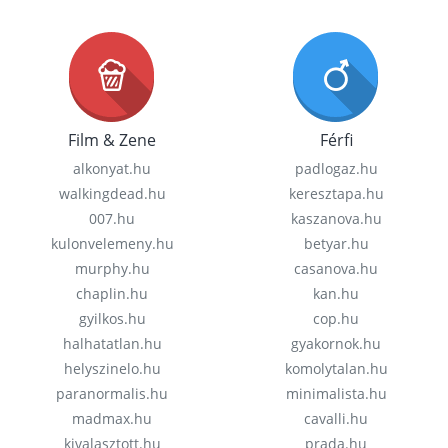
Film & Zene
Férfi
alkonyat.hu
padlogaz.hu
walkingdead.hu
keresztapa.hu
007.hu
kaszanova.hu
kulonvelemeny.hu
betyar.hu
murphy.hu
casanova.hu
chaplin.hu
kan.hu
gyilkos.hu
cop.hu
halhatatlan.hu
gyakornok.hu
helyszinelo.hu
komolytalan.hu
paranormalis.hu
minimalista.hu
madmax.hu
cavalli.hu
kivalasztott.hu
prada.hu