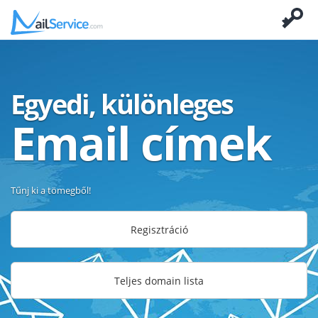
Egyedi, különleges
Email címek
Tűnj ki a tömegből!
Regisztráció
Teljes domain lista