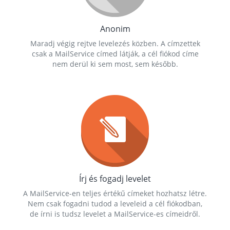
Anonim
Maradj végig rejtve levelezés közben. A címzettek
csak a MailService címed látják, a cél fiókod címe
nem derül ki sem most, sem később.
Írj és fogadj levelet
A MailService-en teljes értékű címeket hozhatsz létre.
Nem csak fogadni tudod a leveleid a cél fiókodban,
de írni is tudsz levelet a MailService-es címeidről.