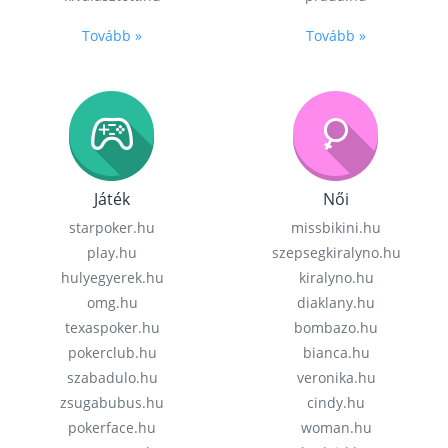
Tovább »
Tovább »
Játék
Női
starpoker.hu
missbikini.hu
play.hu
szepsegkiralyno.hu
hulyegyerek.hu
kiralyno.hu
omg.hu
diaklany.hu
texaspoker.hu
bombazo.hu
pokerclub.hu
bianca.hu
szabadulo.hu
veronika.hu
zsugabubus.hu
cindy.hu
pokerface.hu
woman.hu