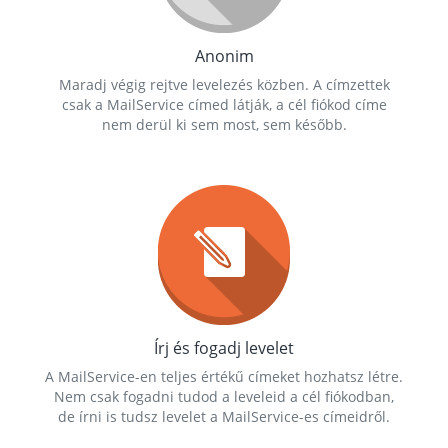
Anonim
Maradj végig rejtve levelezés közben. A címzettek
csak a MailService címed látják, a cél fiókod címe
nem derül ki sem most, sem később.
Írj és fogadj levelet
A MailService-en teljes értékű címeket hozhatsz létre.
Nem csak fogadni tudod a leveleid a cél fiókodban,
de írni is tudsz levelet a MailService-es címeidről.