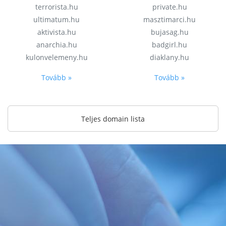
terrorista.hu
private.hu
ultimatum.hu
masztimarci.hu
aktivista.hu
bujasag.hu
anarchia.hu
badgirl.hu
kulonvelemeny.hu
diaklany.hu
Tovább »
Tovább »
Teljes domain lista