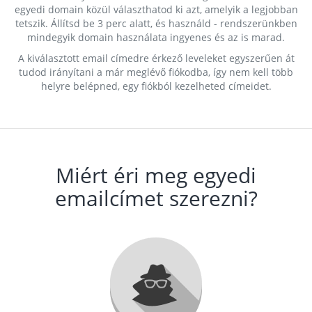
egyedi domain közül választhatod ki azt, amelyik a legjobban
tetszik. Állítsd be 3 perc alatt, és használd - rendszerünkben
mindegyik domain használata ingyenes és az is marad.
A kiválasztott email címedre érkező leveleket egyszerűen át
tudod irányítani a már meglévő fiókodba, így nem kell több
helyre belépned, egy fiókból kezelheted címeidet.
Miért éri meg egyedi
emailcímet szerezni?