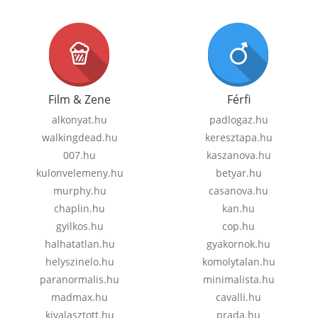
Film & Zene
Férfi
alkonyat.hu
padlogaz.hu
walkingdead.hu
keresztapa.hu
007.hu
kaszanova.hu
kulonvelemeny.hu
betyar.hu
murphy.hu
casanova.hu
chaplin.hu
kan.hu
gyilkos.hu
cop.hu
halhatatlan.hu
gyakornok.hu
helyszinelo.hu
komolytalan.hu
paranormalis.hu
minimalista.hu
madmax.hu
cavalli.hu
kivalasztott.hu
prada.hu