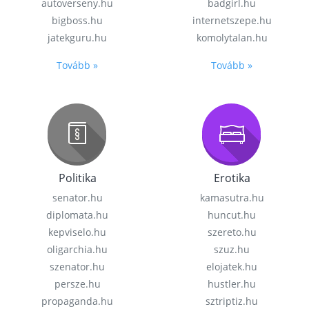
autoverseny.hu
badgirl.hu
bigboss.hu
internetszepe.hu
jatekguru.hu
komolytalan.hu
Tovább »
Tovább »
Politika
Erotika
senator.hu
kamasutra.hu
diplomata.hu
huncut.hu
kepviselo.hu
szereto.hu
oligarchia.hu
szuz.hu
szenator.hu
elojatek.hu
persze.hu
hustler.hu
propaganda.hu
sztriptiz.hu