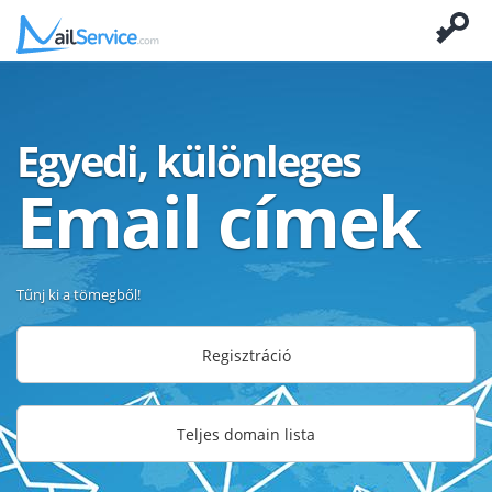
Egyedi, különleges
Email címek
Tűnj ki a tömegből!
Regisztráció
Teljes domain lista