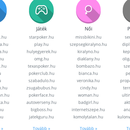
Játék
Női
P
z.hu
starpoker.hu
missbikini.hu
se
a.hu
play.hu
szepsegkiralyno.hu
dip
a.hu
hulyegyerek.hu
kiralyno.hu
kep
hu
omg.hu
diaklany.hu
oli
a.hu
texaspoker.hu
bombazo.hu
sz
u
pokerclub.hu
bianca.hu
pe
u
szabadulo.hu
veronika.hu
prop
k.hu
zsugabubus.hu
cindy.hu
ter
an.hu
pokerface.hu
woman.hu
ult
ta.hu
autoverseny.hu
badgirl.hu
akt
.hu
bigboss.hu
internetszepe.hu
an
hu
jatekguru.hu
komolytalan.hu
kulon
 »
Tovább »
Tovább »
T