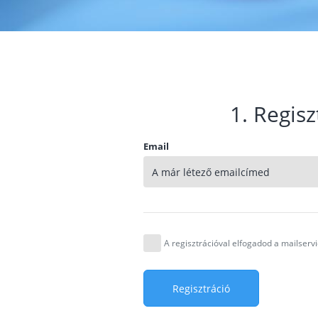
1. Regisz
Email
A regisztrációval elfogadod a mailser
Regisztráció