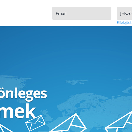
Elfelejtet
lönleges
ímek