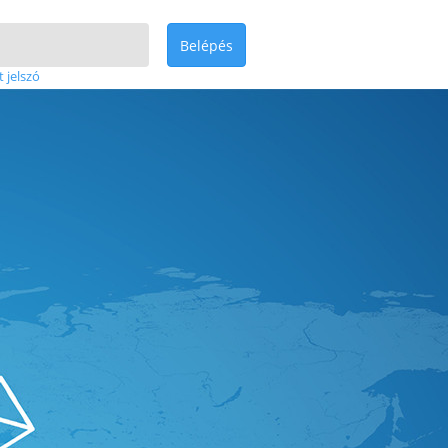
Belépés
t jelszó