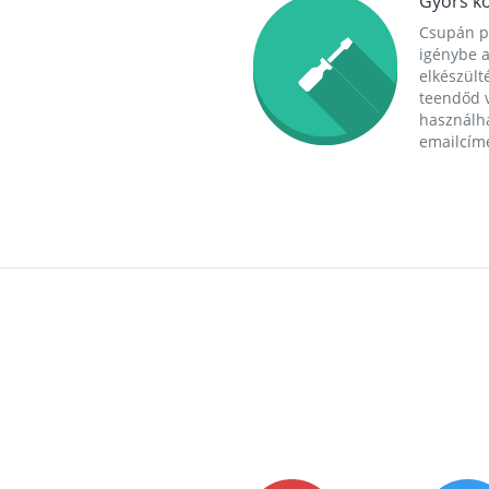
Gyors ko
Csupán p
igénybe a
elkészülté
teendőd v
használha
emailcím