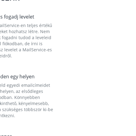
és fogadj levelet
ilService-en teljes értékű
eket hozhatsz létre. Nem
 fogadni tudod a leveleid
l fiókodban, de írni is
z levelet a MailService-es
idről.
den egy helyen
eld egyedi emailcímeidet
helyen, az elsődleges
kodban. Könnyebben
ekinthető, kényelmesebb,
 szükséges többször ki-be
ntkezni.