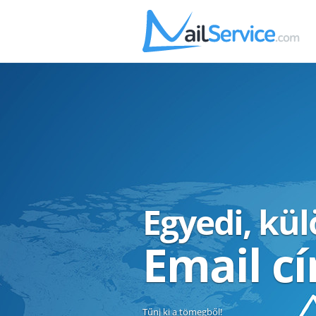
Egyedi, kü
Email c
Tűnj ki a tömegből!