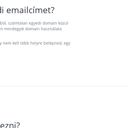
i emailcímet?
ából, számtalan egyedi domain közül
nkben mindegyik domain használata
gy nem kell több helyre belépned, egy
ezni?