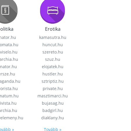
olitika
Erotika
nator.hu
kamasutra.hu
lomata.hu
huncut.hu
viselo.hu
szereto.hu
garchia.hu
szuz.hu
enator.hu
elojatek.hu
rsze.hu
hustler.hu
aganda.hu
sztriptiz.hu
rorista.hu
private.hu
imatum.hu
masztimarci.hu
ivista.hu
bujasag.hu
archia.hu
badgirl.hu
velemeny.hu
diaklany.hu
ovább »
Tovább »