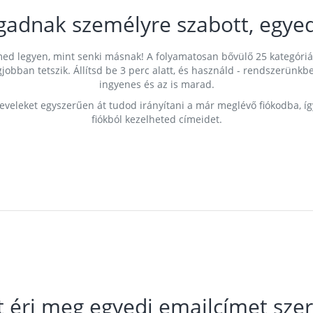
gadnak személyre szabott, egyed
címed legyen, mint senki másnak! A folyamatosan bővülő 25 kategóri
egjobban tetszik. Állítsd be 3 perc alatt, és használd - rendszerü
ingyenes és az is marad.
leveleket egyszerűen át tudod irányítani a már meglévő fiókodba, í
fiókból kezelheted címeidet.
t éri meg egyedi emailcímet szer