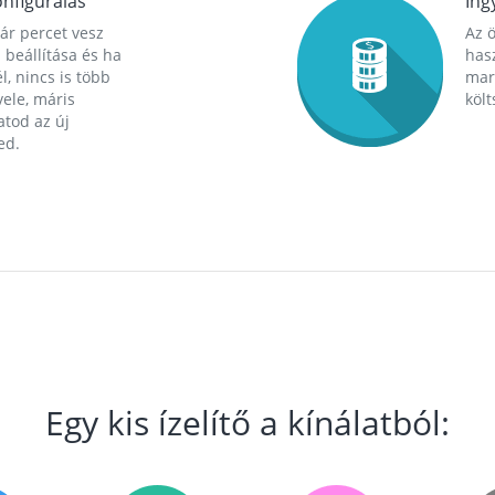
nfigurálás
Ing
ár percet vesz
Az 
 beállítása és ha
hasz
l, nincs is több
mara
ele, máris
költ
tod az új
ed.
Egy kis ízelítő a kínálatból: