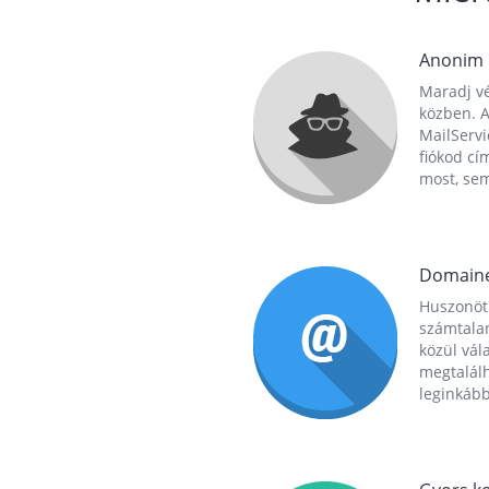
Anonim
Maradj vé
közben. A
MailServi
fiókod cí
most, se
Domain
Huszonöt
számtala
közül vál
megtalál
leginkább