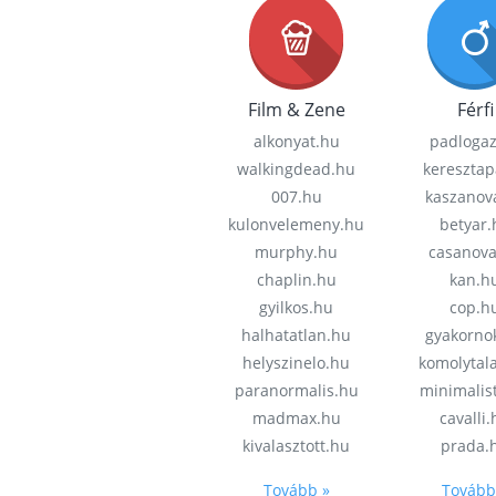
Film & Zene
Férfi
alkonyat.hu
padloga
walkingdead.hu
keresztap
007.hu
kaszanov
kulonvelemeny.hu
betyar.
murphy.hu
casanov
chaplin.hu
kan.h
gyilkos.hu
cop.h
halhatatlan.hu
gyakorno
helyszinelo.hu
komolytal
paranormalis.hu
minimalis
madmax.hu
cavalli
kivalasztott.hu
prada.
Tovább »
Tovább