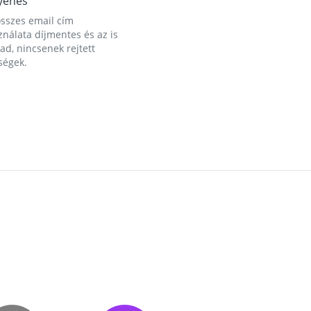
yenes
összes email cím
nálata díjmentes és az is
d, nincsenek rejtett
ségek.