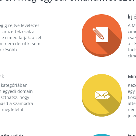
Írj 
gig rejtve levelezés
A Ma
 címzettek csak a
cím
ce címed látják, a cél
csak
me nem derül ki sem
a cé
m később.
tuds
címe
ek
Min
 kategóriában
Kez
n egyedi domain
egy 
aszthatsz, hogy
fió
hasd a számodra
átt
 megfelelőt.
nem
jele