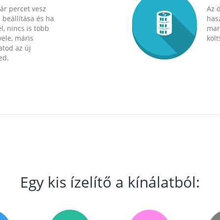
ár percet vesz
Az 
 beállítása és ha
hasz
l, nincs is több
mara
ele, máris
költ
tod az új
ed.
Egy kis ízelítő a kínálatból: