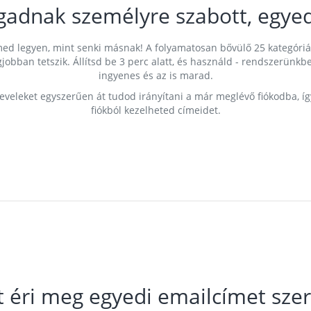
gadnak személyre szabott, egyed
címed legyen, mint senki másnak! A folyamatosan bővülő 25 kategóri
egjobban tetszik. Állítsd be 3 perc alatt, és használd - rendszerü
ingyenes és az is marad.
leveleket egyszerűen át tudod irányítani a már meglévő fiókodba, í
fiókból kezelheted címeidet.
t éri meg egyedi emailcímet szer