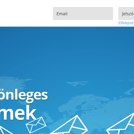
Elfelejtet
lönleges
ímek