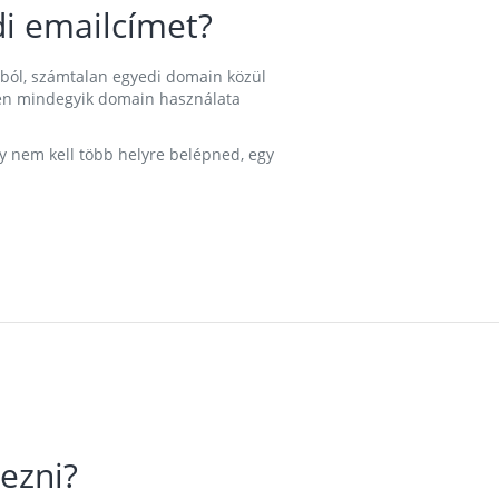
i emailcímet?
ából, számtalan egyedi domain közül
nkben mindegyik domain használata
gy nem kell több helyre belépned, egy
ezni?