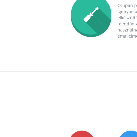
Csupán p
igénybe a
elkészülté
teendőd v
használha
emailcím