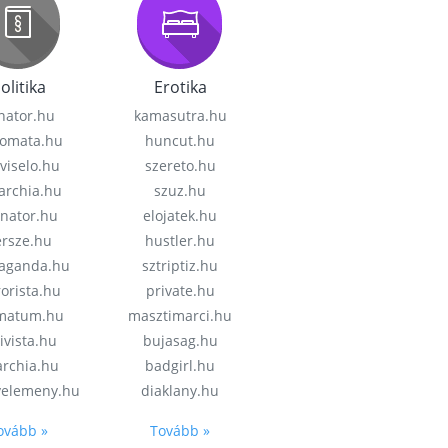
olitika
Erotika
nator.hu
kamasutra.hu
lomata.hu
huncut.hu
viselo.hu
szereto.hu
garchia.hu
szuz.hu
enator.hu
elojatek.hu
rsze.hu
hustler.hu
aganda.hu
sztriptiz.hu
rorista.hu
private.hu
imatum.hu
masztimarci.hu
ivista.hu
bujasag.hu
archia.hu
badgirl.hu
velemeny.hu
diaklany.hu
ovább »
Tovább »