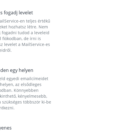
és fogadj levelet
ilService-en teljes értékű
eket hozhatsz létre. Nem
 fogadni tudod a leveleid
l fiókodban, de írni is
z levelet a MailService-es
idről.
den egy helyen
eld egyedi emailcímeidet
helyen, az elsődleges
kodban. Könnyebben
ekinthető, kényelmesebb,
 szükséges többször ki-be
ntkezni.
yenes