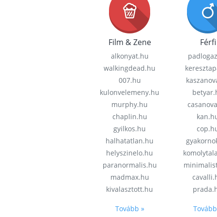
Film & Zene
Férfi
alkonyat.hu
padloga
walkingdead.hu
keresztap
007.hu
kaszanov
kulonvelemeny.hu
betyar.
murphy.hu
casanov
chaplin.hu
kan.h
gyilkos.hu
cop.h
halhatatlan.hu
gyakorno
helyszinelo.hu
komolytal
paranormalis.hu
minimalis
madmax.hu
cavalli
kivalasztott.hu
prada.
Tovább »
Tovább