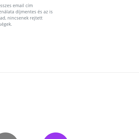
összes email cím
nálata díjmentes és az is
d, nincsenek rejtett
ségek.