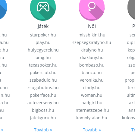
Játék
Női
P
z.hu
starpoker.hu
missbikini.hu
se
a.hu
play.hu
szepsegkiralyno.hu
dip
a.hu
hulyegyerek.hu
kiralyno.hu
kep
hu
omg.hu
diaklany.hu
oli
a.hu
texaspoker.hu
bombazo.hu
sz
u
pokerclub.hu
bianca.hu
pe
u
szabadulo.hu
veronika.hu
prop
k.hu
zsugabubus.hu
cindy.hu
ter
an.hu
pokerface.hu
woman.hu
ult
ta.hu
autoverseny.hu
badgirl.hu
akt
.hu
bigboss.hu
internetszepe.hu
an
hu
jatekguru.hu
komolytalan.hu
kulon
 »
Tovább »
Tovább »
T