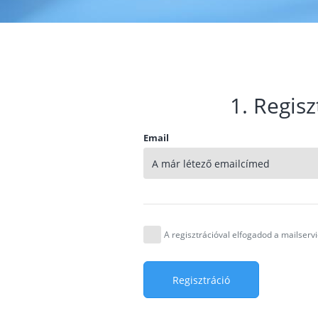
1. Regisz
Email
A regisztrációval elfogadod a mailser
Regisztráció