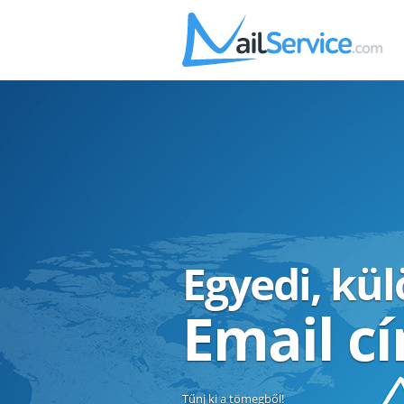
Egyedi, kü
Email c
Tűnj ki a tömegből!