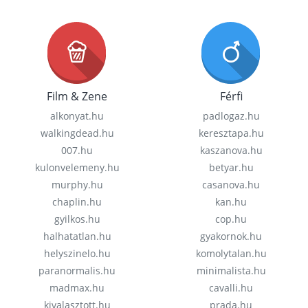
Film & Zene
Férfi
alkonyat.hu
padlogaz.hu
walkingdead.hu
keresztapa.hu
007.hu
kaszanova.hu
kulonvelemeny.hu
betyar.hu
murphy.hu
casanova.hu
chaplin.hu
kan.hu
gyilkos.hu
cop.hu
halhatatlan.hu
gyakornok.hu
helyszinelo.hu
komolytalan.hu
paranormalis.hu
minimalista.hu
madmax.hu
cavalli.hu
kivalasztott.hu
prada.hu