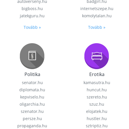
autoverseny.hu
badgirl.hu
bigboss.hu
internetszepe.hu
jatekguru.hu
komolytalan.hu
Tovább »
Tovább »
Politika
Erotika
senator.hu
kamasutra.hu
diplomata.hu
huncut.hu
kepviselo.hu
szereto.hu
oligarchia.hu
szuz.hu
szenator.hu
elojatek.hu
persze.hu
hustler.hu
propaganda.hu
sztriptiz.hu