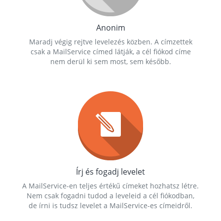
Anonim
Maradj végig rejtve levelezés közben. A címzettek
csak a MailService címed látják, a cél fiókod címe
nem derül ki sem most, sem később.
Írj és fogadj levelet
A MailService-en teljes értékű címeket hozhatsz létre.
Nem csak fogadni tudod a leveleid a cél fiókodban,
de írni is tudsz levelet a MailService-es címeidről.