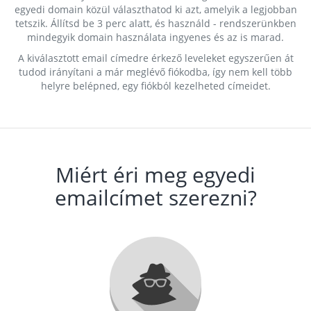
egyedi domain közül választhatod ki azt, amelyik a legjobban
tetszik. Állítsd be 3 perc alatt, és használd - rendszerünkben
mindegyik domain használata ingyenes és az is marad.
A kiválasztott email címedre érkező leveleket egyszerűen át
tudod irányítani a már meglévő fiókodba, így nem kell több
helyre belépned, egy fiókból kezelheted címeidet.
Miért éri meg egyedi
emailcímet szerezni?