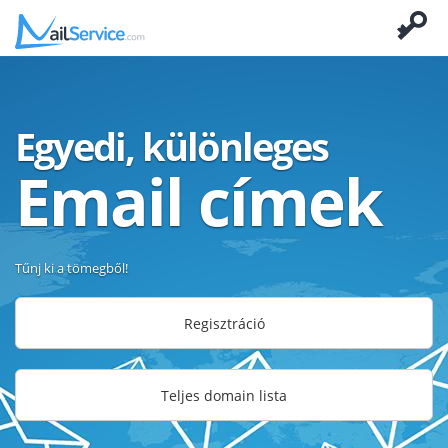
Egyedi, különleges
Email címek
Tűnj ki a tömegből!
Regisztráció
Teljes domain lista