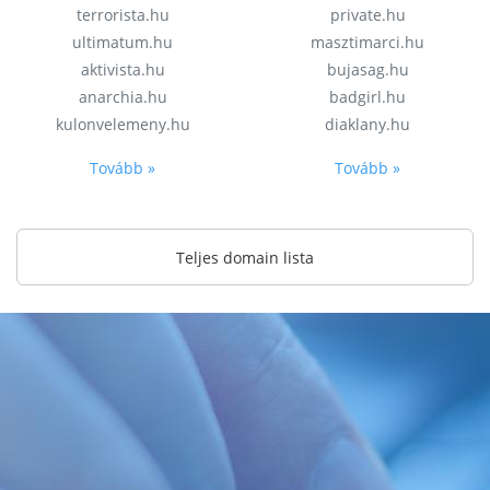
terrorista.hu
private.hu
ultimatum.hu
masztimarci.hu
aktivista.hu
bujasag.hu
anarchia.hu
badgirl.hu
kulonvelemeny.hu
diaklany.hu
Tovább »
Tovább »
Teljes domain lista