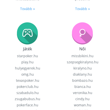
Tovább »
Tovább »
Játék
Női
starpoker.hu
missbikini.hu
play.hu
szepsegkiralyno.hu
hulyegyerek.hu
kiralyno.hu
omg.hu
diaklany.hu
texaspoker.hu
bombazo.hu
pokerclub.hu
bianca.hu
szabadulo.hu
veronika.hu
zsugabubus.hu
cindy.hu
pokerface.hu
woman.hu