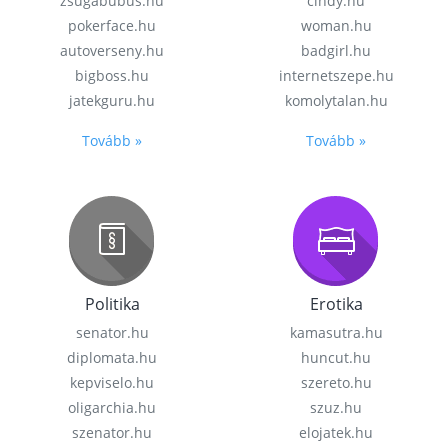
zsugabubus.hu
cindy.hu
pokerface.hu
woman.hu
autoverseny.hu
badgirl.hu
bigboss.hu
internetszepe.hu
jatekguru.hu
komolytalan.hu
Tovább »
Tovább »
Politika
Erotika
senator.hu
kamasutra.hu
diplomata.hu
huncut.hu
kepviselo.hu
szereto.hu
oligarchia.hu
szuz.hu
szenator.hu
elojatek.hu