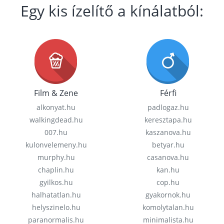
Egy kis ízelítő a kínálatból:
Film & Zene
Férfi
alkonyat.hu
padlogaz.hu
walkingdead.hu
keresztapa.hu
007.hu
kaszanova.hu
kulonvelemeny.hu
betyar.hu
murphy.hu
casanova.hu
chaplin.hu
kan.hu
gyilkos.hu
cop.hu
halhatatlan.hu
gyakornok.hu
helyszinelo.hu
komolytalan.hu
paranormalis.hu
minimalista.hu