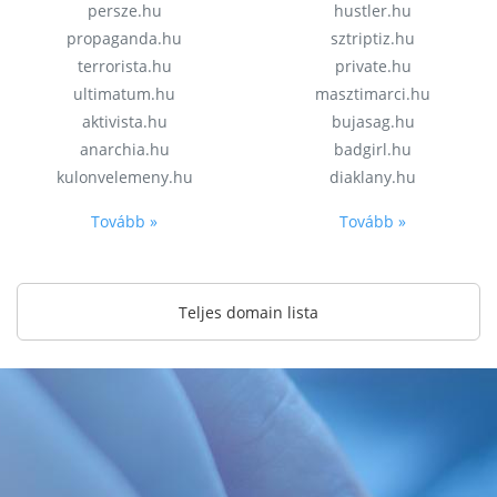
persze.hu
hustler.hu
propaganda.hu
sztriptiz.hu
terrorista.hu
private.hu
ultimatum.hu
masztimarci.hu
aktivista.hu
bujasag.hu
anarchia.hu
badgirl.hu
kulonvelemeny.hu
diaklany.hu
Tovább »
Tovább »
Teljes domain lista