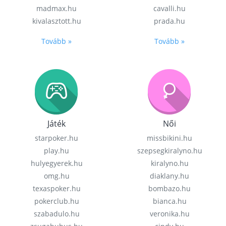
madmax.hu
cavalli.hu
kivalasztott.hu
prada.hu
Tovább »
Tovább »
Játék
Női
starpoker.hu
missbikini.hu
play.hu
szepsegkiralyno.hu
hulyegyerek.hu
kiralyno.hu
omg.hu
diaklany.hu
texaspoker.hu
bombazo.hu
pokerclub.hu
bianca.hu
szabadulo.hu
veronika.hu