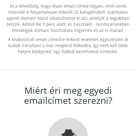
Itt a lehetőség, hogy olyan email címed legyen, mint senki
másnak! A folyamatosan bővülő 25 kategóriából, számtalan
egyedi domain közül választhatod ki azt, amelyik a legjobban
tetszik. Állítsd be 3 perc alatt, és használd - rendszerünkben
mindegyik domain használata ingyenes és az is marad.
A kiválasztott email címedre érkező leveleket egyszerűen át
tudod irányítani a már meglévő fiókodba, így nem kell több
helyre belépned, egy fiókból kezelheted címeidet.
Miért éri meg egyedi
emailcímet szerezni?