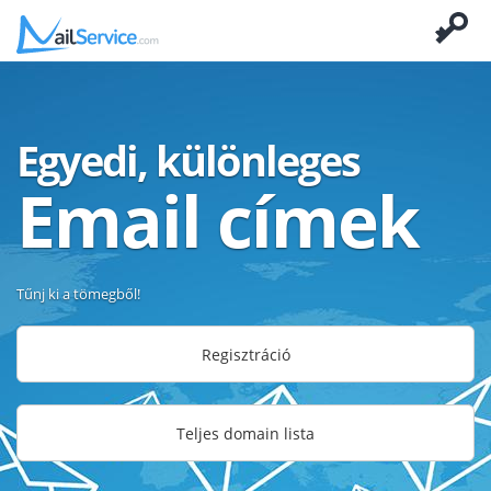
Egyedi, különleges
Email címek
Tűnj ki a tömegből!
Regisztráció
Teljes domain lista