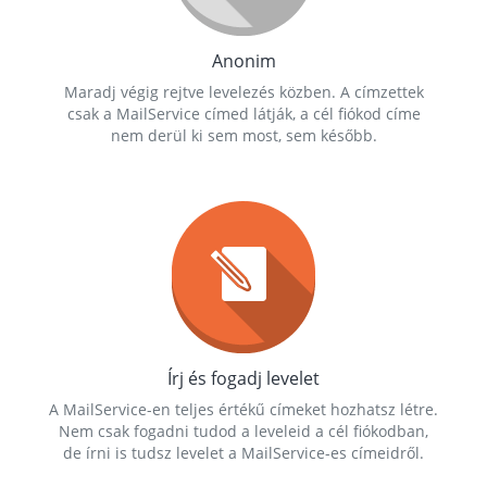
Anonim
Maradj végig rejtve levelezés közben. A címzettek
csak a MailService címed látják, a cél fiókod címe
nem derül ki sem most, sem később.
Írj és fogadj levelet
A MailService-en teljes értékű címeket hozhatsz létre.
Nem csak fogadni tudod a leveleid a cél fiókodban,
de írni is tudsz levelet a MailService-es címeidről.