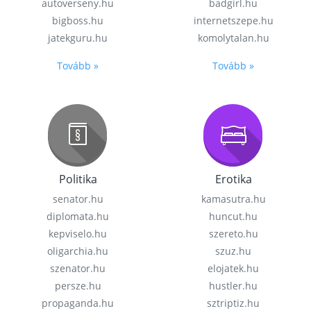
autoverseny.hu
badgirl.hu
bigboss.hu
internetszepe.hu
jatekguru.hu
komolytalan.hu
Tovább »
Tovább »
Politika
Erotika
senator.hu
kamasutra.hu
diplomata.hu
huncut.hu
kepviselo.hu
szereto.hu
oligarchia.hu
szuz.hu
szenator.hu
elojatek.hu
persze.hu
hustler.hu
propaganda.hu
sztriptiz.hu