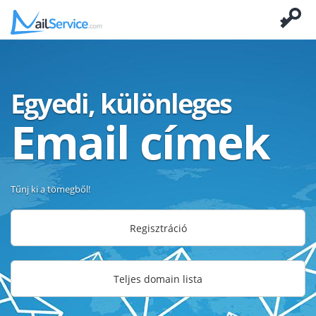
Egyedi, különleges
Email címek
Tűnj ki a tömegből!
Regisztráció
Teljes domain lista