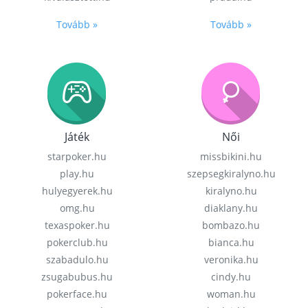
Tovább »
Tovább »
Játék
Női
starpoker.hu
missbikini.hu
play.hu
szepsegkiralyno.hu
hulyegyerek.hu
kiralyno.hu
omg.hu
diaklany.hu
texaspoker.hu
bombazo.hu
pokerclub.hu
bianca.hu
szabadulo.hu
veronika.hu
zsugabubus.hu
cindy.hu
pokerface.hu
woman.hu