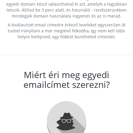
egyedi domain közül választhatod ki azt, amelyik a legjobban
tetszik. Állítsd be 3 perc alatt, és használd - rendszerünkben
mindegyik domain használata ingyenes és az is marad.
A kiválasztott email címedre érkező leveleket egyszerűen át
tudod irányítani a már meglévő fiókodba, így nem kell több
helyre belépned, egy fiókból kezelheted címeidet.
Miért éri meg egyedi
emailcímet szerezni?