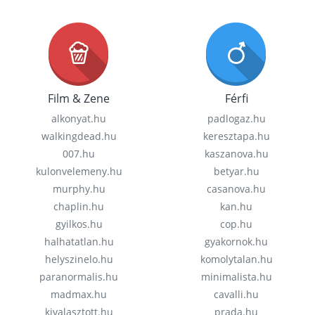
Film & Zene
Férfi
alkonyat.hu
padlogaz.hu
walkingdead.hu
keresztapa.hu
007.hu
kaszanova.hu
kulonvelemeny.hu
betyar.hu
murphy.hu
casanova.hu
chaplin.hu
kan.hu
gyilkos.hu
cop.hu
halhatatlan.hu
gyakornok.hu
helyszinelo.hu
komolytalan.hu
paranormalis.hu
minimalista.hu
madmax.hu
cavalli.hu
kivalasztott.hu
prada.hu