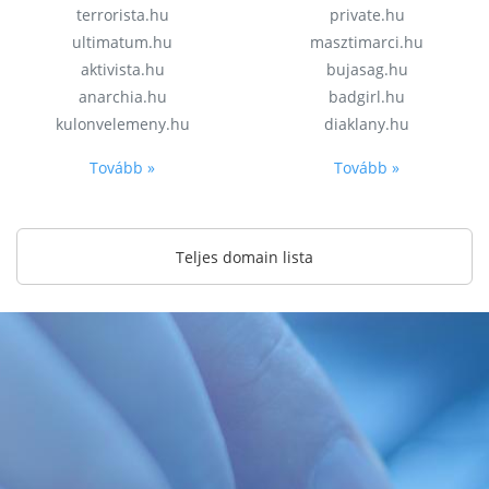
terrorista.hu
private.hu
ultimatum.hu
masztimarci.hu
aktivista.hu
bujasag.hu
anarchia.hu
badgirl.hu
kulonvelemeny.hu
diaklany.hu
Tovább »
Tovább »
Teljes domain lista