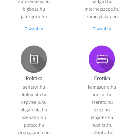
autoverseny.hu
badgirl.hu
bigboss.hu
internetszepe.hu
jatekguru.hu
komolytalan.hu
Tovább »
Tovább »
Politika
Erotika
senator.hu
kamasutra.hu
diplomata.hu
huncut.hu
kepviselo.hu
szereto.hu
oligarchia.hu
szuz.hu
szenator.hu
elojatek.hu
persze.hu
hustler.hu
propaganda.hu
sztriptiz.hu