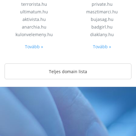
terrorista.hu
private.hu
ultimatum.hu
masztimarci.hu
aktivista.hu
bujasag.hu
anarchia.hu
badgirl.hu
kulonvelemeny.hu
diaklany.hu
Tovább »
Tovább »
Teljes domain lista