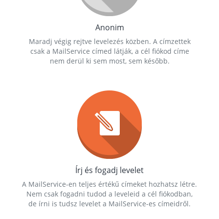
Anonim
Maradj végig rejtve levelezés közben. A címzettek
csak a MailService címed látják, a cél fiókod címe
nem derül ki sem most, sem később.
Írj és fogadj levelet
A MailService-en teljes értékű címeket hozhatsz létre.
Nem csak fogadni tudod a leveleid a cél fiókodban,
de írni is tudsz levelet a MailService-es címeidről.