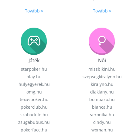
Tovább »
Tovább »
Játék
Női
starpoker.hu
missbikini.hu
play.hu
szepsegkiralyno.hu
hulyegyerek.hu
kiralyno.hu
omg.hu
diaklany.hu
texaspoker.hu
bombazo.hu
pokerclub.hu
bianca.hu
szabadulo.hu
veronika.hu
zsugabubus.hu
cindy.hu
pokerface.hu
woman.hu