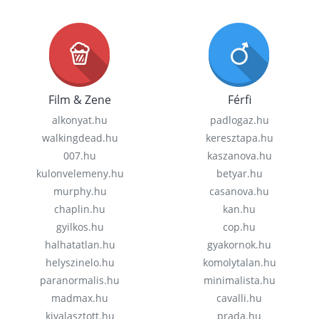
Film & Zene
Férfi
alkonyat.hu
padlogaz.hu
walkingdead.hu
keresztapa.hu
007.hu
kaszanova.hu
kulonvelemeny.hu
betyar.hu
murphy.hu
casanova.hu
chaplin.hu
kan.hu
gyilkos.hu
cop.hu
halhatatlan.hu
gyakornok.hu
helyszinelo.hu
komolytalan.hu
paranormalis.hu
minimalista.hu
madmax.hu
cavalli.hu
kivalasztott.hu
prada.hu