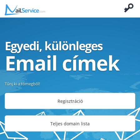
Egyedi, különleges
Email címek
Tűnj ki a tömegből!
Regisztráció
Teljes domain lista