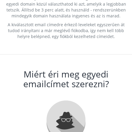
egyedi domain közül választhatod ki azt, amelyik a legjobban
tetszik. Állítsd be 3 perc alatt, és használd - rendszerünkben
mindegyik domain használata ingyenes és az is marad.
A kiválasztott email címedre érkező leveleket egyszerűen át
tudod irányítani a már meglévő fiókodba, így nem kell több
helyre belépned, egy fiókból kezelheted címeidet.
Miért éri meg egyedi
emailcímet szerezni?