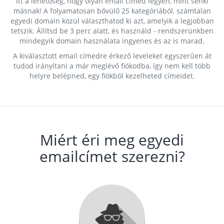
Itt a lehetőség, hogy olyan email címed legyen, mint senki
másnak! A folyamatosan bővülő 25 kategóriából, számtalan
egyedi domain közül választhatod ki azt, amelyik a legjobban
tetszik. Állítsd be 3 perc alatt, és használd - rendszerünkben
mindegyik domain használata ingyenes és az is marad.
A kiválasztott email címedre érkező leveleket egyszerűen át
tudod irányítani a már meglévő fiókodba, így nem kell több
helyre belépned, egy fiókból kezelheted címeidet.
Miért éri meg egyedi
emailcímet szerezni?