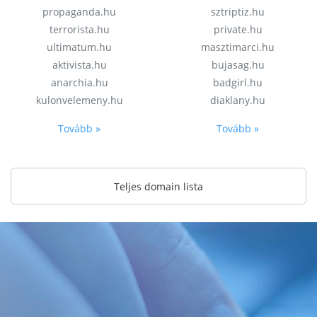
propaganda.hu
sztriptiz.hu
terrorista.hu
private.hu
ultimatum.hu
masztimarci.hu
aktivista.hu
bujasag.hu
anarchia.hu
badgirl.hu
kulonvelemeny.hu
diaklany.hu
Tovább »
Tovább »
Teljes domain lista