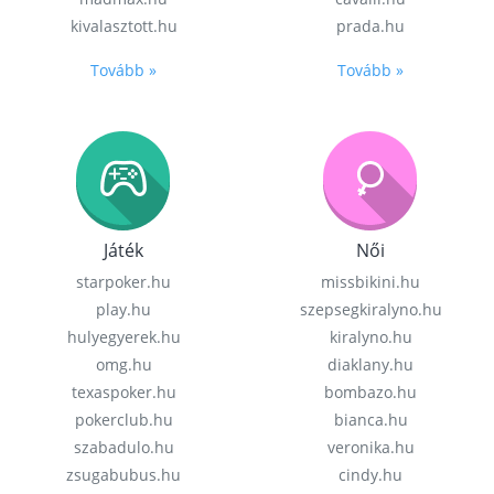
kivalasztott.hu
prada.hu
Tovább »
Tovább »
Játék
Női
starpoker.hu
missbikini.hu
play.hu
szepsegkiralyno.hu
hulyegyerek.hu
kiralyno.hu
omg.hu
diaklany.hu
texaspoker.hu
bombazo.hu
pokerclub.hu
bianca.hu
szabadulo.hu
veronika.hu
zsugabubus.hu
cindy.hu