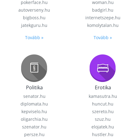
pokerface.hu
woman.hu
autoverseny.hu
badgirl.hu
bigboss.hu
internetszepe.hu
jatekguru.hu
komolytalan.hu
Tovább »
Tovább »
Politika
Erotika
senator.hu
kamasutra.hu
diplomata.hu
huncut.hu
kepviselo.hu
szereto.hu
oligarchia.hu
szuz.hu
szenator.hu
elojatek.hu
persze.hu
hustler.hu