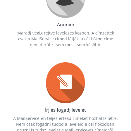
Anonim
Maradj végig rejtve levelezés közben. A címzettek
csak a MailService címed látják, a cél fiókod címe
nem derül ki sem most, sem később.
Írj és fogadj levelet
A MailService-en teljes értékű címeket hozhatsz létre.
Nem csak fogadni tudod a leveleid a cél fiókodban,
de írni is tudsz levelet a MailService-es címeidről.