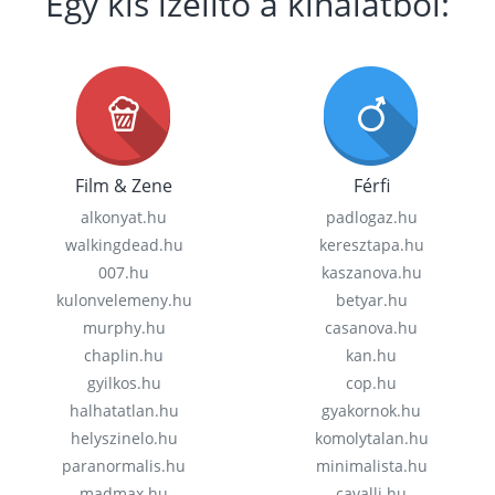
Egy kis ízelítő a kínálatból:
Film & Zene
Férfi
alkonyat.hu
padlogaz.hu
walkingdead.hu
keresztapa.hu
007.hu
kaszanova.hu
kulonvelemeny.hu
betyar.hu
murphy.hu
casanova.hu
chaplin.hu
kan.hu
gyilkos.hu
cop.hu
halhatatlan.hu
gyakornok.hu
helyszinelo.hu
komolytalan.hu
paranormalis.hu
minimalista.hu
madmax.hu
cavalli.hu